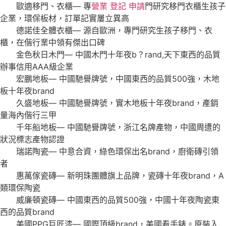
歐適移門、衣櫃— 專
營業 登記 申請
門研究移門衣櫃生孩子
企業，環保板材，訂單記實屢立異高
德諾佳全體衣櫃— 源自歐洲，專門研究生孩子移門、衣
櫃，在偕行業中領有傑出口碑
金色秋日木門— 中國木門十年夜b？rand,天下東西的品質
辦事信用ААА級企業
宏鵬地板— 中國馳譽牌號，中國東西的品質500強，木地
板十年夜brand
久盛地板— 中國馳譽牌號，實木地板十年夜brand，產銷
量海內偕行三甲
千年船地板— 中國馳譽牌號，浙江名牌產物，中國周遭的
狀況標志產物認證
瑞諾陶瓷— 中意合資，綠色環保出名brand，廚衛磚引領
者
惠萬傢瓷磚— 新明珠團體旗上品牌，瓷磚十年夜brand，A
類環保陶瓷
威廉頓瓷磚— 中國東西的品質500強，中國十年夜陶瓷東
西的品質brand
美國PPG巨匠漆— 國際頂級brand，美國看手錶。原裝入