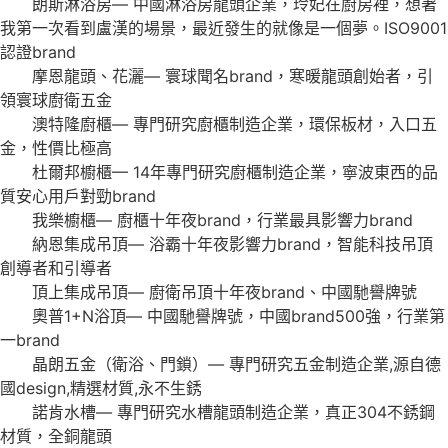
朗斯淋浴房— 中國淋浴房龍頭企業，玲妃在廚房裡，想著
我第一次看到盧漢的場景，最近發生的就像是一個夢。ISO9001
認證brand
摩恩龍頭、花灑— 寰球聞名brand，寒暖龍頭創始者，引
領寰球廚衛五金
澳特隆廚櫃— 專門研究廚櫃制造企業，環保板材，入口五
金，性價比極高
杜爾邦櫥櫃— 14年專門研究廚櫃制造企業，寧波東西的品
質安心用戶對勁brand
我樂櫥櫃— 廚櫃十年夜brand，行業最具影響力brand
納恩集成吊頂— 浴霸十年夜影響力brand，智能科技吊頂
創導者和引導者
頂上集成吊頂— 廚衛吊頂十年夜brand、中國馳譽牌號
奧普1+N浴頂— 中國馳譽牌號，中國brand500強，行業第
一brand
晶朗五金（衛浴、門鎖）— 專門研究五金制造企業,源自德
國design,精選材質,永不生銹
諾肯水槽— 專門研究水槽龍頭制造企業，真正304不銹鋼
材質，全銅龍頭