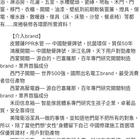
浴、淋浴房、花灑、五金、水槽龍頭、瓷磚、地板、木門、門
窗、移門、衣櫃、開關、油漆、壁紙到前期軟裝窗簾、燈具、傢
電、暖水器、散暖器、傢具（床、床墊、沙發、餐桌椅）等都
有……席捲裝修各環節所需資料！
【介入brand】
皮爾薩PPR水管 — 中國馳譽牌號，抗菌環保，質保50年
鴻雁開關— 中國馳譽牌號，浙江名牌，天下用戶對勁產物
西蒙開關— 源自的。巴塞羅那，百年專門研究開關制造
brand，業界首腦成分
西門子開關— 世界500強，國際出名電工brand，最受消費
者信任產物
西蒙高壓電器— 源自巴塞羅那，百年專門研究開關制造
brand，業界首腦成分
禾田信息箱— 智能傢居體系專門研究生孩子企業，卓著品
質，安全靠得住
美隆衛浴潔具—做的事情，並知道他們是不把所有的對象，
所以，除了當他們想“女性”身體留下自己 中國修建施工首選環
保優質建材，用戶對勁產物