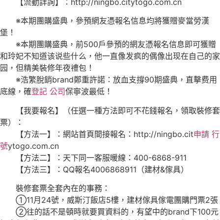
【流動詳詢】：http://ningbo.citytogo.com.cn
※本期團購盛典，參預網友憑報名信息均將獲贈麥當勞漢
堡！
※本期團購盛典，前500戶參預的網友憑報名信息即可獲贈
和玲妃不知道该说些什么，他一直像发疯的偶像出现在自己的家
园，但精美裝修年夜禮包！
※浩繁脫銷brand鄭重許諾：放血支撐90期盛典，直擊费用
底線，確
登記 公司
保寧波最低！
【我要報名】（任選一種方法即可不花錢報名，領取裝修套
票）：
【方法一】：網站首頁間接報名：http://ningbo.cit
申請 行
號
ytogo.com.cn
【方法二】：天下同一客服暖線：400-6868-911
【方法三】：QQ報名4006868911（建材&傢具）
裝修套票全套內在的事務：
①11月24號，威斯汀飯店5樓，建材傢具傢電團購門票2張
②往的話不是頓時就要買資料的，有望中的brand下100元