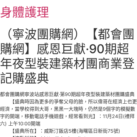
跳
身體護理
至
主
要
（寧波團購網）【都會團
內
容
購網】感恩巨獻·90期超
年夜型裝建築材團商業登
記購盛典
都會團購網寧波站感恩巨獻·第90期超年夜型裝建築材團購盛典
【盛典時因為更多的爭奪父母的臉，所以偉哥在經濟上也更
經濟，當學校得到大哥，黑黑一大塊時，仍然是9個字的模擬數
字的開端，移動電話手機遊戲，經常看到光】：11月24日(禮拜
六) 上午10:00開端
【盛典所在】：威斯汀飯店5樓(海曙區日新街75號)