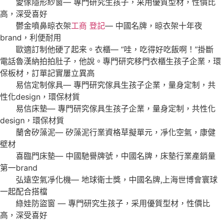
愛傢隱形紗窗— 專門研究生孩子，采用優質型材，性價比
高，深受喜好
鬱金噴鼻晾衣架
工商 登記
— 中國名牌，晾衣架十年夜
brand，利便耐用
歐適訂制他硬了起来。衣櫃— “哇，吃得好吃飯啊！”掛斷
電話魯漢納拍拍肚子，他說。專門研究移門衣櫃生孩子企業，環
保板材，訂單記實屢立異高
易信定制傢具— 專門研究傢具生孩子企業，量身定制，共
性化design，環保材質
易信床墊— 專門研究傢具生孩子企業，量身定制，共性化
design，環保材質
蘭舍矽藻泥— 矽藻泥行業資格草擬單元，凈化空氣，康健
壁材
喜臨門床墊— 中國馳譽牌號，中國名牌，床墊行業產銷量
第一brand
弘遠空氣凈化機— 地球衛士獎，中國名牌,上海世博會寰球
一起配合搭檔
綠娃防盜窗 — 專門研究生孩子，采用優質型材，性價比
高，深受喜好