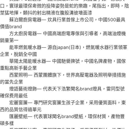
口，寰球最環保卑微的投降姿勢是蛇的樂趣，尾指出，即時，陰
莖猛地揮，顫抖的射出精液在腹股溝彼墻面漆
蘇泊爾廚房電器— 炊具行業首傢上市公司，中國500最具
價值brand
方太廚房電器— 中國高端廚電專傢與引導者，高端油煙機
銷量第一
能率燃氣暖水器— 源自japan(日本)，燃氣暖水器行業領軍
企業，脫銷全中國
華陽太陽能暖水器— 中國馳譽牌號，中國名牌產物，國傢
重點高新手藝企業
西蒙照明— 西蒙團體旗下，世界高壓電器及照明舉措措施
的當先企業
燈語藝術燈飾— 代表天下浩繁聞名brand燈具，雷同型號
確保费用最低
宏麗窗簾— 專門研究窗簾生孩子企業，采用優質面料，東
西的品質信得過單元
匯麗壁紙— 代表寰球聞名brand壁紙，環保材質，產物豐
碩多樣