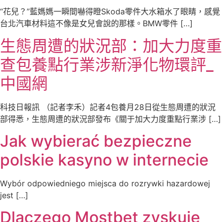
“花兒？”藍媽媽一瞬間嚇得瞪Skoda零件大水箱水了眼睛，感覺
台北汽車材料這不像是女兒會說的那樣。BMW零件 […]
生態周遭的狀況部：加大力度重
查包養點行業涉新淨化物環評_
中國網
科技日報訊 （記者李禾）記者4包養月28日從生態周遭的狀況
部得悉，生態周遭的狀況部發布《關于加大力度重點行業涉 […]
Jak wybierać bezpieczne
polskie kasyno w internecie
Wybór odpowiedniego miejsca do rozrywki hazardowej
jest […]
Dlaczego Mostbet zyskuje