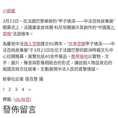
小樹屋
3月23日，在法國巴黎舉辦的“甲子情深——中法百姓故事展”
開幕式上，法國畫家皮埃爾·科尼埃爾展示其創作的“中國風
九
宮格
”法語繪本。
為慶祝中法
個人空間
建交60周年，“
共享空間
甲子情深——中
法百姓故事展”于3月23日在位于法國巴黎的歐洲時報文化中
心拉開帷幕。展覽包括40余件展品，
教學場地
以實物、文
字、圖片、聲音與影像相結合的形式，講述個人物品背后的
兩國百姓交往故事，生動展現中法人民的真摯情誼。
新華社記者 張百慧 攝
1 2 3 4 >
標籤:
[db:标签]
發佈留言