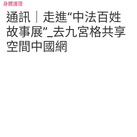
跳
身體護理
至
通訊｜走進“中法百姓
主
要
故事展”_去九宮格共享
內
容
空間中國網