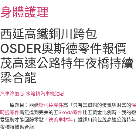
跳
身體護理
至
主
要
西延高鐵銅川跨包
內
容
OSDER奧斯德零件報價
茂高速公路特年夜橋持續
梁合龍
汽車冷氣芯
水箱精
汽車機油芯
原題目：西延
斯柯達零件
高「只有當單戀的傻氣與財富的
保
時捷零件
霸氣達到完美的五
Skoda零件
比五黃金比例時，我的戀
愛運勢才能回歸零點！
德系車材料
」鐵銅川跨包茂高速公路特年
夜橋持續梁合龍