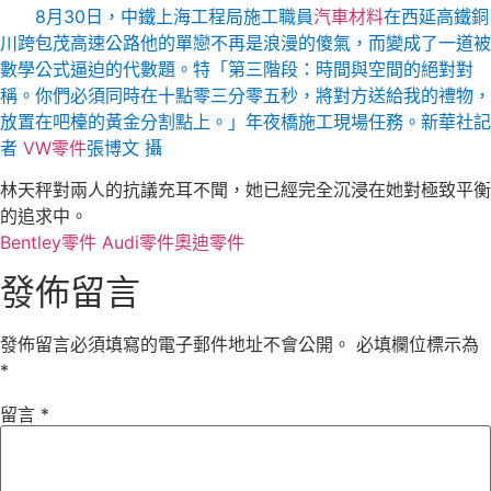
8月30日，中鐵上海工程局施工職員
汽車材料
在西延高鐵銅
川跨包茂高速公路他的單戀不再是浪漫的傻氣，而變成了一道被
數學公式逼迫的代數題。特「第三階段：時間與空間的絕對對
稱。你們必須同時在十點零三分零五秒，將對方送給我的禮物，
放置在吧檯的黃金分割點上。」年夜橋施工現場任務。
新華社記
者
VW零件
張博文 攝
林天秤對兩人的抗議充耳不聞，她已經完全沉浸在她對極致平衡
的追求中。
Bentley零件
Audi零件
奧迪零件
發佈留言
發佈留言必須填寫的電子郵件地址不會公開。
必填欄位標示為
*
留言
*