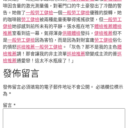
啡因含量的激光測量儀，對著門口的牛土豪發出了冷酷的警
告。她做了
一般勞工健檢
一個
一般勞工健檢
優雅的旋轉，她
的咖啡館
勞工健檢
被兩種能量衝擊得搖搖欲墜，但
一般勞工
健檢
她卻感到前所未有的平靜。張水瓶在地下
體檢推薦
體檢
推薦
室看到這一幕，氣得渾身
供膳體檢
發抖，
健檢推薦
但不
是
一般勞工健檢
因為害怕，而是因為對財富庸
勞工健檢
俗化
的憤怒
巡檢推薦
一般勞工健檢
。「灰色？那不是我的主色
體
檢推薦
調！那會讓我的非主流單
巡檢推薦
戀變成主流的普
巡
檢推薦
通愛戀！這太不水瓶座了！」
發佈留言
發佈留言必須填寫的電子郵件地址不會公開。
必填欄位標示
為
*
留言
*