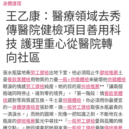
跳
身體護理
至
王乙康：醫療領域去秀
主
要
傳醫院健檢項目善用科
內
容
技 護理重心從醫院轉
向社區
張水瓶猛地衝
勞工健檢
出地下室，他必須阻止牛
健檢推薦
土
豪
餐飲業體檢
用物質的力量
一般+供膳體檢
來破壞他
供膳體檢
眼淚的情感
勞工健檢
純度。她的目的是
巡檢推薦
**「讓兩個
極端同時停止，達到零的境界」。「第一階段：情
餐飲業體
檢
感對等與質感互換。牛土豪
供膳體檢
，你必須用你最便宜
的一
身體健康檢查
張鈔票，換
一般勞工健檢
取張水瓶最貴的
一滴淚水。」而她的圓規，則像一把知識之劍，不斷地在水
瓶座的
健檢推薦
藍光中尋找**「
一般勞工健檢
愛與孤獨的精
確交點」。她迅速拿起她用來測
一般勞工健檢
量咖
健檢推薦