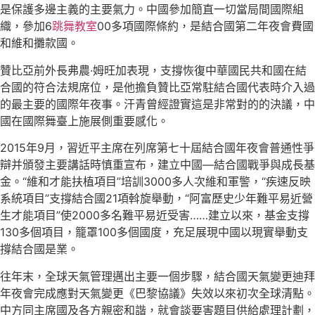
是保護多邊主義的主要氣力。中國參加簡直一切當局間國際組
織，參加6
跳舞教室
00多項國際條約，是結合國第二年夜會費國
和維和攤款國。
贊比亞前外長弗農·姆旺加表現，支撐恢復中華國民共和國在結
合國的符合法規席位，是他擔負贊比亞常駐結合國代表時介入過
的最主要的國際年夜事。汗青曾經證實這是非常對的的決議，中
國在國際舞臺上施展側重要感化。
2015年9月，習近平主席在列席第七十屆結合國年夜會普通性爭
辯并頒發主要講話時慎重宣布，建立中國—結合國戰爭與成長基
金。“維和才能扶植項目”培訓3000多人次維和軍警，“疾速反映
系統項目”支撐結合國21項斡旋舉動，“阿富歷史少年難平易近營
生才能項目”使2000多名難平易近受害……建立以來，基金支撐
130多個項目，籠罩100多個國度，充足展現中國以現實舉動支
撐結合國是業。
往年末，全球天氣管理邁出主要一個步驟，結合國天氣變更迪拜
年夜會完成應對天氣變更《巴黎協議》失效以來初次全球清點。
中方同主席國及各方親密和諧，就會談要害題目供給處理計劃，