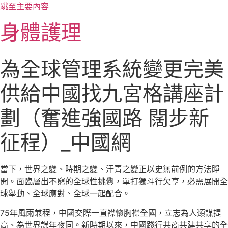
跳至主要內容
身體護理
為全球管理系統變更完美
供給中國找九宮格講座計
劃（奮進強國路 闊步新
征程）_中國網
當下，世界之變、時期之變、汗青之變正以史無前例的方法睜
開。面臨層出不窮的全球性挑釁，單打獨斗行欠亨，必需展開全
球舉動、全球應對、全球一起配合。
75年風雨兼程，中國交際一直襟懷胸襟全國，立志為人類謀提
高、為世界謀年夜同。新時期以來，中國踐行共商共建共享的全