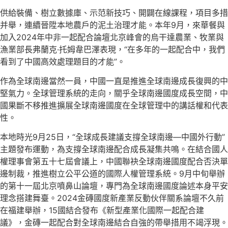
供給裝備、樹立數據庫、示范新技巧、開闢在線課程，項目多措
并舉，連續晉陞本地農戶的泥土治理才能。本年9月，來華餐與
加入2024年中非一起配合論壇北京峰會的烏干達農業、牧業與
漁業部長弗蘭克·托姆韋巴澤表現，“在多年的一起配合中，我們
看到了中國高效處理題目的才能”。
作為全球南邊當然一員，中國一直是推進全球南邊成長復興的中
堅氣力。全球管理系統的走向，關乎全球南邊國度成長空間，中
國果斷不移推進擴展全球南邊國度在全球管理中的講話權和代表
性。
本地時光9月25日，“全球成長建議支撐全球南邊—中國外行動”
主題發布運動，為支撐全球南邊配合成長凝集共鳴。在結合國人
權理事會第五十七屆會議上，中國聯袂全球南邊國度配合否決單
邊制裁，推進樹立公平公道的國際人權管理系統。9月中旬舉辦
的第十一屆北京噴鼻山論壇，專門為全球南邊國度論述本身平安
理念搭建舞臺。2024金磚國度新產業反動伙伴關系論壇不久前
在福建舉辦，15國結合發布《新型產業化國際一起配合建
議》，金磚一起配合對全球南邊結合自強的帶舉措用不竭浮現。