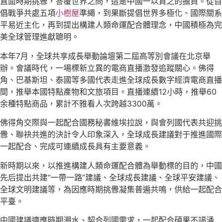
直面時期挑釁，答覆世界之問，這是中國一以貫之的擔負。從首
倡戰爭共處五項
小樹屋
準繩，到果斷提倡世界多極化、國際關系
平易近主化，再到提出構建人類命運配合體理念，中國積極為完
美全球管理進獻聰明。
本年7月，全球共享成長舉動論壇第二屆高等別會議在北京舉
辦。會議時代，一場標新立異的電商直播激發追蹤關心。佛得
角、巴基斯坦、泰國等多國代表走進全球成長數字經濟電商直播
間，推舉本國特點產物和文旅項目。直播連續12小時，推舉60
余種特點商品，累計不雅看人次跨越3300萬。
佛得角交際與一起配合國務秘書維埃拉說，與會列國代表共迎挑
釁、聯袂共進的決計令人印象深入，全球成長建議對于推進國際
一起配合、完成可連續成長具有主要意義。
新時期以來，以推進構建人類命運配合體為舉動標的目的，中國
先后提出共建“一帶一路”建議、全球成長建議、全球平安建議、
全球文明建議等，為因應時期挑釁凝集普遍共鳴，供給一起配合
平臺。
中國建議適應時期潮水、契合列國需求，一起配合碩果不竭涌