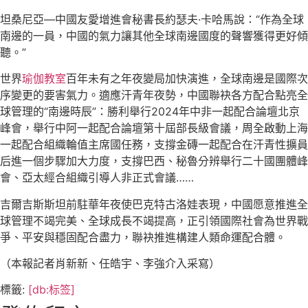
坦桑尼亞—中國友愛增進會秘書長約瑟夫·卡哈馬說：“作為全球
南邊的一員，中國的氣力讓其他全球南邊國度的聲響獲得更好傾
聽。”
世界
瑜伽教室
百年未有之年夜變局加快演進，全球南邊是國際次
序變更的要害氣力。適應汗青年夜勢，中國聯袂各方配合點亮全
球管理的“南邊時辰”：勝利舉行2024年中非一起配合論壇北京
峰會，舉行中阿一起配合論壇第十屆部長級會議，周全啟動上海
一起配合組織輪值主席國任務，支撐金磚一起配合在汗青性擴員
后進一個步驟加大力度，支撐巴西、秘魯分辨舉行二十國團體峰
會、亞太經合組織引導人非正式會議……
吉爾吉斯斯坦前駐華年夜使巴克特古洛娃表現，中國愿意推進全
球管理不竭完美、全球成長不竭提高，正引領國際社會為世界戰
爭、平安與穩固配合盡力，聯袂推進構建人類命運配合體。
（本報記者肖新新、任皓宇、李強介入采寫）
標籤:
[db:标签]