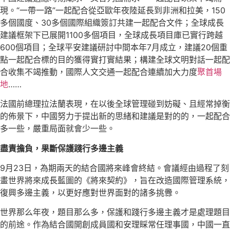
現。“一帶一路”一起配合從亞歐年夜陸延長到非洲和拉美，150
多個國度、30多個國際組織簽訂共建一起配合文件；全球成長
建議框架下已展開1100多個項目，全球成長項目庫已實行跨越
600個項目；全球平安建議研討中間本年7月成立，建議20個重
點一起配合標的目的獲得實打實結果；構建全球文明對話一起配
合收集不竭推動，國際人文交通一起配合連續加大力度
聚首場
地
……
法國前總理拉法蘭表現，在以後全球管理碰到妨礙、且經常掉衡
的佈景下，中國努力于提出新的思緒和建議是對的的，一起配合
多一些，嚴重局面就會少一些。
盡責擔負，果斷保護踐行多邊主義
9月23日，為期兩天的結合國將來峰會終結。會議經由過程了刻
畫世界將來成長藍圖的《將來契約》，旨在改造國際管理系統，
復興多邊主義，以更好應對世界面對的諸多挑釁。
世界那么年夜，題目那么多，保護和踐行多邊主義才是處理題目
的前途。作為結合國開創成員國和安理睬常任理事國，中國一直