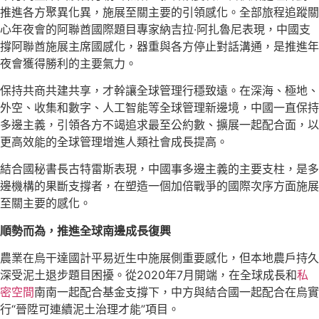
推進各方聚異化異，施展至關主要的引領感化。全部旅程追蹤關
心年夜會的阿聯酋國際題目專家納吉拉·阿扎魯尼表現，中國支
撐阿聯酋施展主席國感化，器重與各方停止對話溝通，是推進年
夜會獲得勝利的主要氣力。
保持共商共建共享，才幹讓全球管理行穩致遠。在深海、極地、
外空、收集和數字、人工智能等全球管理新邊境，中國一直保持
多邊主義，引領各方不竭追求最至公約數、擴展一起配合面，以
更高效能的全球管理增進人類社會成長提高。
結合國秘書長古特雷斯表現，中國事多邊主義的主要支柱，是多
邊機構的果斷支撐者，在塑造一個加倍戰爭的國際次序方面施展
至關主要的感化。
順勢而為，推進全球南邊成長復興
農業在烏干達國計平易近生中施展側重要感化，但本地農戶持久
深受泥土退步題目困擾。從2020年7月開端，在全球成長和
私
密空間
南南一起配合基金支撐下，中方與結合國一起配合在烏實
行“晉陞可連續泥土治理才能”項目。