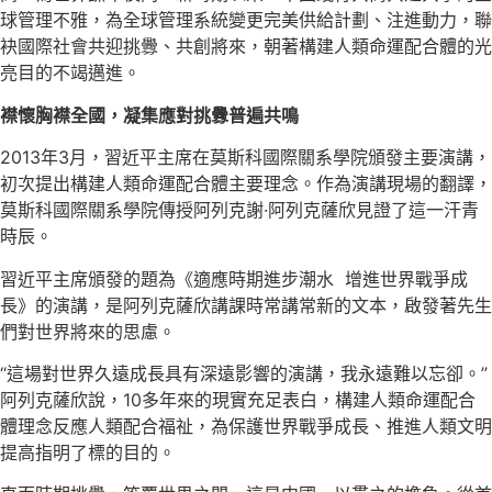
球管理不雅，為全球管理系統變更完美供給計劃、注進動力，聯
袂國際社會共迎挑釁、共創將來，朝著構建人類命運配合體的光
亮目的不竭邁進。
襟懷胸襟全國，凝集應對挑釁普遍共鳴
2013年3月，習近平主席在莫斯科國際關系學院頒發主要演講，
初次提出構建人類命運配合體主要理念。作為演講現場的翻譯，
莫斯科國際關系學院傳授阿列克謝·阿列克薩欣見證了這一汗青
時辰。
習近平主席頒發的題為《適應時期進步潮水 增進世界戰爭成
長》的演講，是阿列克薩欣講課時常講常新的文本，啟發著先生
們對世界將來的思慮。
“這場對世界久遠成長具有深遠影響的演講，我永遠難以忘卻。”
阿列克薩欣說，10多年來的現實充足表白，構建人類命運配合
體理念反應人類配合福祉，為保護世界戰爭成長、推進人類文明
提高指明了標的目的。