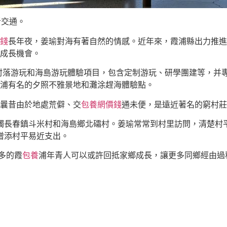
者交通。
錢
長年夜，姜瑜對海有著自然的情感。近年來，霞浦縣出力推進“
成長機會。
闢村落游玩和海島游玩體驗項目，包含定制游玩、研學團建等，并
浦有名的夕照不雅景地和灘涂趕海體驗點。
曩昔由於地處荒僻、交
包養網價錢
通未便，是遠近著名的窮村莊
接觸長春鎮斗米村和海島鄉北礵村。姜瑜常常到村里訪問，清楚村
，增添村平易近支出。
多的霞
包養
浦年青人可以或許回抵家鄉成長，讓更多同鄉經由過