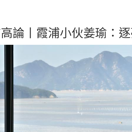
言高論丨霞浦小伙姜瑜：逐