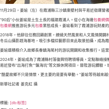
11月29日，姜瑜（左）在霞浦縣三沙鎮東壁村與平易近宿運營
“90后”小伙姜瑜是土生土長的福建霞浦人。從小在海邊
包養網價
包養網
推進游玩多元
包養
業態成長。姜瑜看到了霞浦游玩財產的
2018年，他辭往任務回籍創業，繚繞天然風景和人文風情開
冬瓜山攝影趕海基地，吸引多檔綜藝節目來此取景拍攝，成為霞
姜瑜還積極介入故鄉長春鎮海尾村的游玩開闢和收集推行。這里
2024年，姜瑜成為了霞浦縣村落復興特聘領導員，定點聯絡
易近發布“出海打魚”“盤海坑”等文娛休閑項目，晉陞游玩體驗
“酷愛故鄉不只是情懷，更主要的是要有舉動。”姜瑜等待越來越
新華社記者 姜克紅 攝
標籤:
[db:标签]