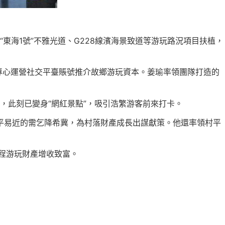
東海1號”不雅光道、G228線濱海景致道等游玩路況項目扶植，
專心運營社交平臺賬號推介故鄉游玩資本。姜瑜率領團隊打造的
，此刻已變身“網紅景點”，吸引浩繁游客前來打卡。
平易近的需乞降希冀，為村落財產成長出謀獻策。他還率領村平
程游玩財產增收致富。