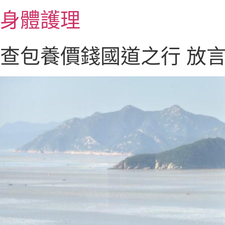
跳
身體護理
至
主
要
查包養價錢國道之行 放
內
容