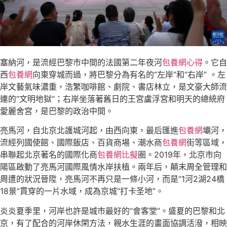
塞納河，是流經巴黎市中間的法國第二年夜河
包養網心得
。它自
西
包養網
向東穿城而過，將巴黎分為有名的“左岸”和“右岸” 。左
岸文藝氣味濃重，浩繁咖啡館、劇院、書店林立，是文豪大師流
連的“文明地獄”；右岸坐落著舊日的王宮盧浮宮和明天的總統府
愛麗舍宮，是巴黎的政治中間。
亮馬河，自北京北護城河起，由西向東，最后匯進
包養網
壩河，
流經列國使館、國際飯店、百貨商場、潮水商
包養網
街等區域，
串聯起北京著名的國際化商
包養網比擬
圈。2019年，北京市向
陽區啟動了亮馬河國際風情水岸扶植。兩年后，顛末周全管理和
周遭的狀況晉陞，亮馬河不再只是一條小河，而是“1河2湖24橋
18景”貫穿的一片水域，成為京城“打卡圣地”。
炎炎夏季里，河岸也許是城市最好的“會客堂”。盛夏的巴黎和北
京，有了配合的河岸休閑方法，親水生涯的畫面協調活潑，相映