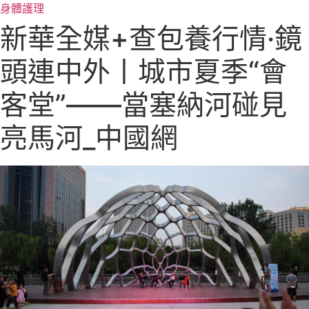
跳
身體護理
至
新華全媒+查包養行情·鏡
主
要
頭連中外丨城市夏季“會
內
容
客堂”——當塞納河碰見
亮馬河_中國網