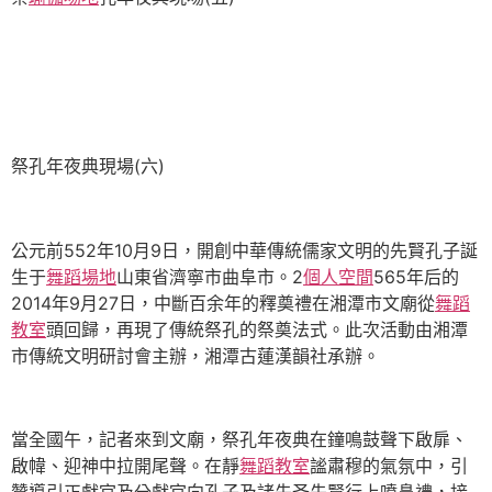
祭孔年夜典現場(六)
公元前552年10月9日，開創中華傳統儒家文明的先賢孔子誕
生于
舞蹈場地
山東省濟寧市曲阜市。2
個人空間
565年后的
2014年9月27日，中斷百余年的釋奠禮在湘潭市文廟從
舞蹈
教室
頭回歸，再現了傳統祭孔的祭奠法式。此次活動由湘潭
市傳統文明研討會主辦，湘潭古蓮漢韻社承辦。
當全國午，記者來到文廟，祭孔年夜典在鐘鳴鼓聲下啟扉、
啟幃、迎神中拉開尾聲。在靜
舞蹈教室
謐肅穆的氣氛中，引