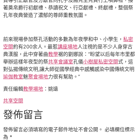
贊導引正獻官及分獻官向孔子及諸先圣先賢行上噴鼻禮，接
著奠帛爵行初獻禮、恭讀祝文、行亞獻禮、終獻禮，整個祭
孔年夜典營造了濃郁的尊師重教氛圍。
前來現場參加祭孔活動的多數為年夜學和中、小學生，
私密
空間
約有200余人。最惹
講座場地
人注視的是不少人身穿古
典漢服，此中穿著曲
教學
裾的劉娜說：“盼望以后每年市里都
舉辦這樣年夜型的祭
共享會議室
孔儀
小樹屋
私密空間
式，這
對弘揚傳統文明,讓大師從國學經典中感觸感染中國傳統文明
瑜伽教室
魅
聚會場地
力很有幫助。”
責任編輯
教學場地
：姚遠
共享空間
發佈留言
發佈留言必須填寫的電子郵件地址不會公開。
必填欄位標示
為
*