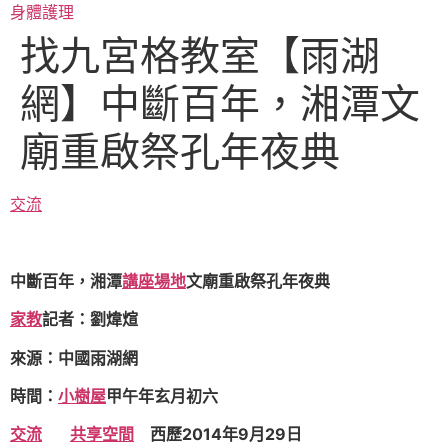
跳
身體護理
至
找九宮格教室【雨湖
主
要
網】中斷百年，湘潭文
內
容
廟重啟祭孔年夜典
交流
中斷百年，湘潭
講座場地
文廟重啟祭孔年夜典
家教
記者：劉煒煊
來源：中國雨湖網
時間：
小樹屋
甲午年玄月初六
交流
共享空間
西歷2014年9月29日