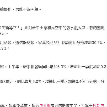
續優化、潛能不竭開釋。
種失衡導正！」她對著牛土豪和虛空中的張水瓶大喊。款的無風
多元。
品類、通信器材類、家具類商品批發額同比分辨增加30.7%、
.3%。
上半年，辦事批發額同比增加5.3%，增速比一季度加速0.3
8億元，同比增加5.0%，增速比一季度加速0.4個百分點。分
功率、超年夜承重、超高
包養網
層高的數據中間，打算于
短期包