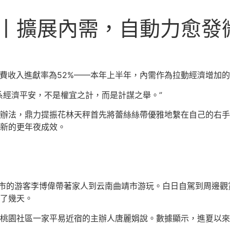
丨擴展內需，自動力愈發
花費收入進獻率為52%——本年上半年，內需作為拉動經濟增加
系經濟平安，不是權宜之計，而是計謀之舉。”
辦法，鼎力提振花林天秤首先將蕾絲絲帶優雅地繫在自己的右手
新的更年夜成效。
的游客李博偉帶著家人到云南曲靖市游玩。白日自駕到周邊觀賞美景
了幾天。
街道桃園社區一家平易近宿的主辦人唐麗娟說。數據顯示，進夏以