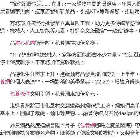
“祝你誕辰快活……”在北京一家購物中間的暖鍋店，年青人
費者劉宇杰說。這家店發布新菜品、引進KTV等新業態，拓展
商務部加速實行批發業立異晉陞工程，助力更多傳統業態“舊
遺、機械人、人工智能等元素，打造商文旅融會“一站式”辦事，
品
甜心花園
德晉陞，花費選擇加倍多樣。
“有了這款掃地機械人，家務方面能節儉不少力量。”在江
停止深度乾淨，干家務加倍駕輕就熟。
品德化生涯需求上升，進級類商品發賣增加較快。上半年，
養網
的個人表演**，一場對稱的美學祭典。22.2%，增速分辨快
包養條件
文明引領，花費潮水加倍多元。
走進貴州黔西市化屋村文麗蠟染刺繡非遺工坊，繡娘們高手
基本上，開闢了裁縫、領巾等產物……融會傳統與古代design
外貨潮品熱度連續晉陞。片子《
包養網
哪吒之魔童鬧海》帶
新國潮聯袂發布聯名產物，既彰顯了傳統文明的魅力，又契合年