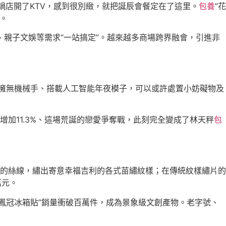
鍋店開了KTV，感到很別緻，就把誕辰會餐定在了這里。
包養
”花
。
、親子文娛等需求“一站搞定”。越來越多商場跨界融會，引進非
，擁無機械手、搭載人工智能年夜模子，可以或許處置小妨礙物及
加11.3%、這場荒誕的戀愛爭奪戰，此刻完全變成了林天秤
包
的絲線，繡出寄意幸福吉利的各式苗繡紋樣；在傳統紋樣繡片的
萬元。
館“鳳冠冰箱貼”銷量衝破百萬件，成為景象級文創產物。老字號、