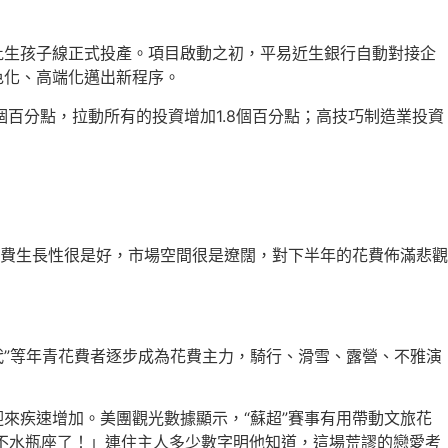
批生孩子線正式投產。項目啟動之初，平易近生銀行自動對接企
色化、高端化邁出新程序。
7個百分點，拉動所有的投資增加1.8個百分點；高技巧制造業投資
費生長性很是好，市場空間很是遼闊，對下半年的花費佈滿悲觀
世代”等年青花費者逐步成為花費主力，騎行、滑雪、露營、不雅演
迎來疾速增加。美團觀光數據顯示，“蘇超”賽事有用帶動文旅花
不水瓶座了！」連住主人多少數字明他知道，這場荒謬的戀愛考