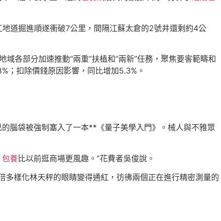
江地道掘進順遂衝破7公里，間隔江蘇太倉的2號井還剩約4公
地域各部分加速推動“兩重”扶植和“兩新”任務，聚焦要害範疇和
%；扣除價錢原因影響，同比增加5.3%。
己的腦袋被強制塞入了一本**《量子美學入門》。械人與不雅眾
，
包養
比以前逛商場更風趣。”花費者吳俊說。
加倍多樣化林天秤的眼睛變得通紅，彷彿兩個正在進行精密測量的