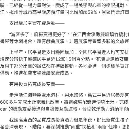
驗，已經從一場力量對決，變成了一場美學與心靈的極限挑戰。
江、揚州等城市高星飯店預訂量同比增加超59%，景區門票訂單
支出增加夯實花費后勁——
“游客多了，麻糍賣得更好了。”在江西金溪縣雙塘鎮竹橋
書屋等休閑場合，還有戲曲展演、非遺展演等豐盛多彩的文旅運
上半年，居平易近支出穩固增加：全國居平易近人均可安排支
增速分辨快于城鎮居平易近1.2和1.5個百分點。“花費要連續安
及相干部分出臺的辦法都在持續推動，各地要進一個步驟落實好
供應，推進花費市場連續安康成長。
有用投資拓寬成長空間——
走進浙江海鹽縣雪水港村，碧水悠悠，舊式平易近居參差有
600多戶完成土灶電氣化改革，將電磁裝配嵌進傳統土灶，完成
car 的機動友愛接進與自趨優互動運轉，晉陞乾淨動力消納率
我國高東西的品質成長投資潛力很是年夜，好比新質生孩子
翟善清表現，下階段，要深刻推動“兩重”扶植和“兩新”任務，