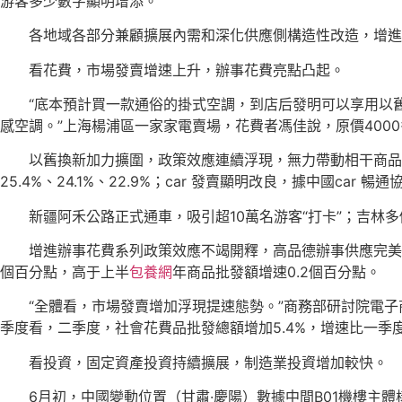
游客多少數字顯明增添。
各地域各部分兼顧擴展內需和深化供應側構造性改造，增進
看花費，市場發賣增速上升，辦事花費亮點凸起。
“底本預計買一款通俗的掛式空調，到店后發明可以享用以
感空調。”上海楊浦區一家家電賣場，花費者馮佳說，原價400
以舊換新加力擴圍，政策效應連續浮現，無力帶動相干商品
25.4%、24.1%、22.9%；car 發賣顯明改良，據中國car
新疆阿禾公路正式通車，吸引超10萬名游客“打卡”；吉林多
增進辦事花費系列政策效應不竭開釋，高品德辦事供應完美擴
個百分點，高于上半
包養網
年商品批發額增速0.2個百分點。
“全體看，市場發賣增加浮現提速態勢。”商務部研討院電子商
季度看，二季度，社會花費品批發總額增加5.4%，增速比一季度
看投資，固定資產投資持續擴展，制造業投資增加較快。
6月初，中國變動位置（甘肅·慶陽）數據中間B01機樓主