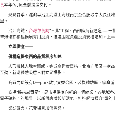
養
本年9月底全體投產交付。
炎炎夏季，滬渝蓉沿江高鐵上海經南京至合肥段崇太長江地道
里。
沿江高鐵、
台灣包養網
“三北”工程、西部陸海新通道……一
單薄環節積極擴展有用投資，推進固定資產投資安穩增加。上半年，
立異供應——
優構造提東西的品質程序加速
人形機械人騰空躍起，完成高難度舉措，北京向陽區一家商場
互動，新潮體驗吸惹人們立足攝影。
商區內還設有D—park數字文娛公園、裝機體驗區、家庭
商場“將來感實足”，是市場供應向新的一個縮影。各地域
電子磅秤。的場景，以新供應激起新活氣，推進經濟擴容“量的上
業態融會，花費場景加倍豐盛。