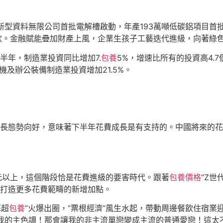
新型資料無限公司首批電解槽啟動，年產193萬噸低碳鋁項目首
款。金融賦能疊加財產上風，企業生孩子工藝迭代進級，向著綠
半年，制造業投資同比增加7.
包養
5%，增速比所有的投資高4.
機及辦公裝備制造業投資增加21.5%。
長態勢向好，意味著下半年花費成長是有支持的。中國將來的花
美元以上，這個階段恰是花費進級的要害時代。跟著
包養價格
“Z
打造更多花費範疇的新增加點。
蘇超
包養
”火爆出圈，“票根經濟”風生水起，帶動周邊餐飲住宿業
我的主色調！那會讓我的非主流單戀變成主流的普通愛戀！這太