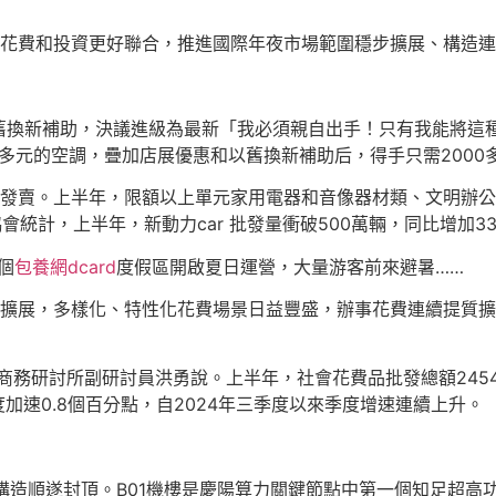
花費和投資更好聯合，推進國際年夜市場範圍穩步擴展、構造連
舊換新補助，決議進級為最新「我必須親自出手！只有我能將這
0多元的空調，疊加店展優惠和以舊換新補助后，得手只需2000
發賣。上半年，限額以上單元家用電器和音像器材類、文明辦公用
 暢通協會統計，上半年，新動力car 批發量衝破500萬輛，同比增加33
個
包養網dcard
度假區開啟夏日運營，大量游客前來避暑……
展，多樣化、特性化花費場景日益豐盛，辦事花費連續提質擴容。
務研討所副研討員洪勇說。上半年，社會花費品批發總額24545
加速0.8個百分點，自2024年三季度以來季度增速連續上升。
體構造順遂封頂。B01機樓是慶陽算力關鍵節點中第一個知足超高