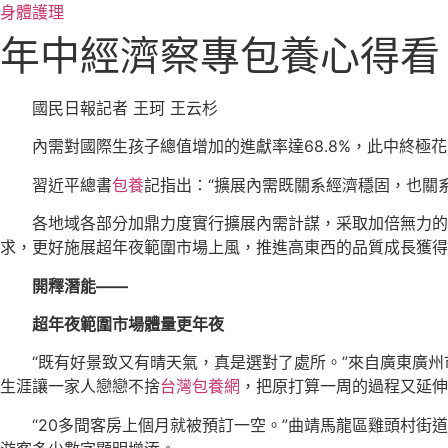
跳
身體護理
至
年中經濟察專包養心得看
主
要
內
國民日報記者 王珂 王云杉
容
內需對國際生孩子總值增加的進獻率達68.8%，此中終極
習近平總書
包養
記指出：“擴展內需既關系經濟穩固，也關
各地域各部分加鼎力度實行擴展內需計謀，采取加倍無力的
求，更好施展超年夜範圍市場上風，推進高東西的品質成長獲得
開釋潛能——
超年夜範圍市場體量更年夜
“既有好景致又有晴天氣，真是選對了處所。”來自廣東廣州市
生涯讓一家人戀戀不捨
台灣包養網
，把原打算一周的過程又延伸
“20多間客房上個月就被預訂一空。”曲靖馬龍區雞頭村