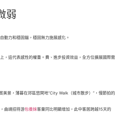
微弱
的自動力和穩固錨，穩固無力施展感化。
上，這代表感性的權重。費、進步投資效益，全方位擴展國際需
，薄暮在郊區悠閑地“City Walk（城市散步）”，慢節拍的
來，曲靖招待游
包養妹
客量同比明顯增加，此中客居跨越15天的