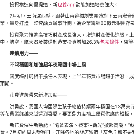
投資構造向優提速，新
包養app
動能加速培養強大。
7月初，云南瀘西縣，跟著山東魏橋創業團體旗下云南宏合
業，量身打造一整套融資辦事計劃，為企業籌組80億元銀團存
投資聚力推進高技巧財產成長強大，增進財產優化進級。上
中，航空、航天器及裝備制造業投資增加26.3%
包養條件
，盤算
連續用力——
不竭穩固和加強超年夜範圍市場上風
國度統計局相干擔任人表現，上半年花費市場趨于活潑，成
預期。
花費進級帶來新增加點——
洪勇說，我國人均國際生孩子總值持續兩年穩固在1.3萬
等花費業態越來越遭到喜愛。要更鼎力度補上優質供應的短板，
新花費催生新動能。“隨著表演、賽事往觀光”掀起高潮，“
費。7月初的周末競賽日，江蘇各地的飯店留宿「灰色？那不是