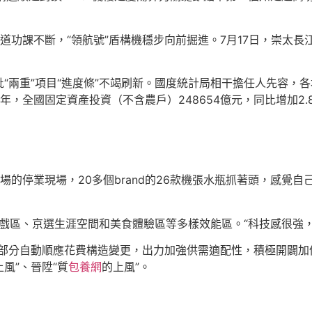
功課不斷，“領航號”盾構機穩步向前掘進。7月17日，崇太長
批“兩重”項目“進度條”不竭刷新。國度統計局相干擔任人先容，各
全國固定資產投資（不含農戶）248654億元，同比增加2.8
的停業現場，20多個brand的26款機張水瓶抓著頭，感覺自
游戲區、京選生涯空間和美食體驗區等多樣效能區。“科技感很強
各部分自動順應花費構造變更，出力加強供需適配性，積極開闢
風”、晉陞“質
包養網
的上風”。