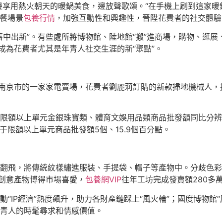
邊享用熱火朝天的暖鍋美食，邊放聲歌頌。“在手機上刷到這家暖
用餐場景
包養行情
，加強互動性和興趣性，晉陞花費者的社交體驗
中出新”。有些處所將博物館、陸地館“搬”進商場，購物、逛展
成為花費者尤其是年青人社交生涯的新“聚點”。
蘇南京市的一家家電賣場，花費者劉麗莉訂購的新款掃地機械人
限額以上單元金銀珠寶類、體育文娛用品類商品批發額同比分辨增
于限額以上單元商品批發額5個、15.9個百分點。
翻飛，將傳統紋樣繡進服裝、手提袋、帽子等產物中。分歧色彩
的創意產物博得市場喜愛，
包養網VIP
往年工坊完成發賣額280多
動“IP經濟”熱度飆升，助力各財產鏈踩上“風火輪”；國度博物
青人的時髦尋求和情感價值。