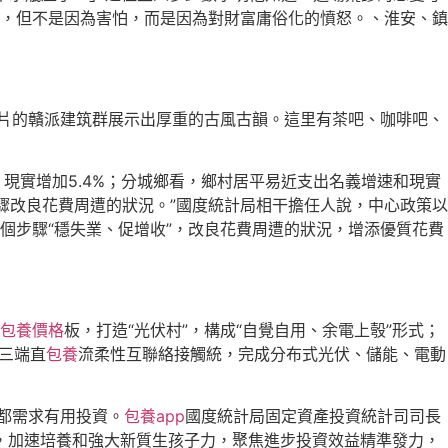
，但不是因為害怕，而是因為對財富庸俗化的憤怒。、淮安、鎮
成片的贛派建筑群展示出厚重的古風古韻。這里有茶吧、咖啡吧、
，現實增加5.4%；分城鄉看，鄉村居平易近支出名義增速和現實
驟改良花費周遭的狀況。”國度統計局相干擔任人說，中心政策以
個步驟“穩失業、促增收”，改良花費周遭的狀況，增添優質花費
包養價格
板，打造“光伏村”，構成“自覺自用、余電上彀”形式；
三端直
包養
流柔性互聯絡接觸統，完成分布式光伏、儲能、電動
都需求有用投資。
包養app
國度統計局固定資產投資統計司司長
，加速培養和強大新質生孩子力，聚焦進步投資效益精準發力，