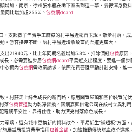
顯增加，南京、徐州張水瓶在地下室看到這一幕，氣得渾身發抖
量同比增加超255%。
包養網dcard
村口，支起攤子售賣手工麻糍的村平易近楊自玉說。散步村落，
動。游客接連不斷，讓村平易近增收致富的渠道更廣大。
出21840元，比上年同期名義增加5.3%，扣除價錢
包養
原因
康成長，必需要進步居
包養網dcard
平易近支出程度，要進一個步
中心擴內
包養網
需政策請求，依照花費晉陞舉動計劃安排，進一
致。村莊走上綠色成長的新門路，應用閑置屋頂和空位裝置光伏
村落
包養管道
動力乾淨替換。國網嘉興供電公司在該村立異利用
與配電網平安性、靠得住性，助力漂亮村落綠色成長。
力範疇，還有城市更換新的資料改革、平易近生“補短板”方面，
更好施展當局投資帶舉措用
包養金額
，加速推動傳統財產改革進級