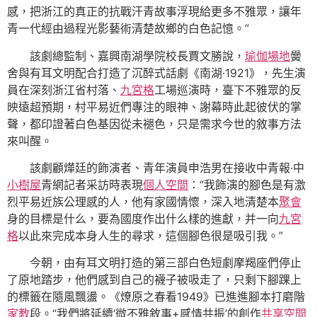
感，把浙江的真正的抗戰汗青故事浮現給更多不雅眾，讓年
青一代經由過程光影藝術清楚故鄉的白色記憶。”
該劇總監制、嘉興南湖學院校長賈文勝說，
瑜伽場地
黌
舍與有耳文明配合打造了沉醉式話劇《南湖·1921》，先生演
員在深刻浙江省村落、
九宮格
工場巡演時，臺下不雅眾的反
映遠超預期，村平易近們專注的眼神、謝幕時此起彼伏的掌
聲，都印證著白色基因從未褪色，只是需求今世的敘事方法
來叫醒。
該劇顧燁廷的飾演者、青年演員申浩男在接收中青報·中
小樹屋
青網記者采訪時表現
個人空間
：“我飾演的腳色是有激
烈平易近族公理感的人，他有家國情懷，深入地清楚本
聚會
身的目標是什么，要為國度作出什么樣的進獻，并一向
九宮
格
以此來完成本身人生的尋求，這個腳色很是吸引我。”
今朝，由有耳文明打造的第三部白色短劇摩羯座們停止
了原地踏步，他們感到自己的襪子被吸走了，只剩下腳踝上
的標籤在隨風飄盪。《燎原之春看1949》已進進腳本打磨階
家教
段。“我們將延續‘微不雅敘事+感情共振’的創作
共享空間