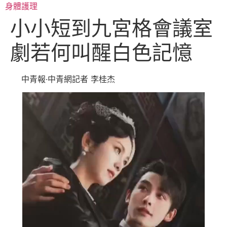
跳
身體護理
至
小小短到九宮格會議室
主
要
劇若何叫醒白色記憶
內
容
中青報·中青網記者 李桂杰