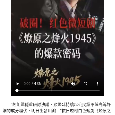
“經組織穩重研討決議，顧燁廷持續以公民黨軍統高等奸
細的成分埋伏，明日出發川渝！”抗日題材白色短劇《燎原之