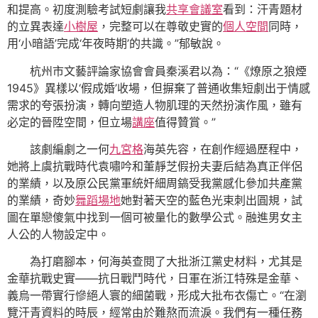
和提高。初度測驗考試短劇讓我
共享會議室
看到：汗青題材
的立異表達
小樹屋
，完整可以在尊敬史實的
個人空間
同時，
用‘小暗語’完成‘年夜時期’的共識。”郁敏說。
杭州市文藝評論家協會會員秦溪君以為：“《燎原之狼煙
1945》異樣以‘假成婚’收場，但摒棄了普通收集短劇出于情感
需求的夸張扮演，轉向塑造人物肌理的天然扮演作風，雖有
必定的晉陞空間，但立場
講座
值得贊賞。”
該劇編劇之一何
九宮格
海英先容，在創作經過歷程中，
她將上虞抗戰時代袁嘯吟和董靜芝假扮夫妻后結為真正伴侶
的業績，以及原公民黨軍統奸細周鎬受我黨感化參加共產黨
的業績，奇妙
舞蹈場地
她對著天空的藍色光束刺出圓規，試
圖在單戀傻氣中找到一個可被量化的數學公式。融進男女主
人公的人物設定中。
為打磨腳本，何海英查閱了大批浙江黨史材料，尤其是
金華抗戰史實——抗日戰鬥時代，日軍在浙江特殊是金華、
義烏一帶實行慘絕人寰的細菌戰，形成大批布衣傷亡。“在瀏
覽汗青資料的時辰，經常由於難熬而流淚。我們有一種任務