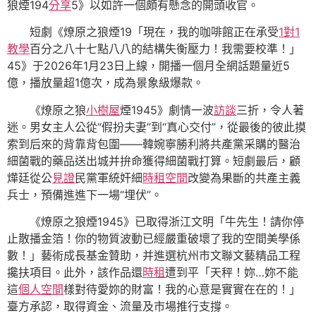
狼煙194
分享
5》以如許一個頗有懸念的開頭收官。
短劇《燎原之狼煙19「現在，我的咖啡館正在承受
1對1
教學
百分之八十七點八八的結構失衡壓力！我需要校準！」
45》于2026年1月23日上線，開播一個月全網話題量近5
億，播放量超1億次，成為景象級爆款。
《燎原之狼
小樹屋
煙1945》劇情一波
訪談
三折，令人著
迷。男女主人公從“假扮夫妻”到“真心交付”，從最後的彼此摸
索到后來的背靠背包圍——韓婉寧勝利將共產黨采購的醫治
細菌戰的藥品送出城并拚命獲得細菌戰打算。短劇最后，顧
燁廷從公
見證
民黨軍統奸細
時租空間
改變為果斷的共產主義
兵士，預備進進下一場“埋伏”。
《燎原之狼煙1945》已取得浙江文明「牛先生！請你停
止散播金箔！你的物質波動已經嚴重破壞了我的空間美學係
數！」藝術成長基金贊助，并進選杭州市文聯文藝精品工程
攙扶項目。此外，該作品還
時租
遭到平「天秤！妳…妳不能
這
個人空間
樣對待愛妳的財富！我的心意是實實在在的！」
臺方承認，取得資金、流量及市場推行支撐。