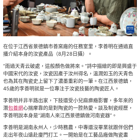
在位于江西省景德鎮市善窯廠的任務室里，李善明在通過直
播介紹本身的汝瓷產品（8月28日攝）。
“雨過天青云破處，這般顏色做將來。”詩中描繪的即是興盛于
中國宋代的汝瓷，汝瓷因產于汝州得名，溫潤如玉的天青色
也為其在陶瓷史上留下了濃墨重彩的一筆。在江西景德鎮，
45歲的李善明就是一位專注于汝瓷技藝的陶瓷匠人。
李善明并非半路出家，下肢還受小兒麻痹癥影響，多年來的
潛
包養網
心揣摩靠的是對陶瓷的一腔熱愛。談及制瓷經歷，
李善明說本身是“湖南人來江西景德鎮做河南瓷器”。
李善明是湖南永州人，少時務農，中專還沒畢業就跟伴侶們
走出年夜山遠赴廈門打工。一開始是在工藝品廠做陶瓷畫