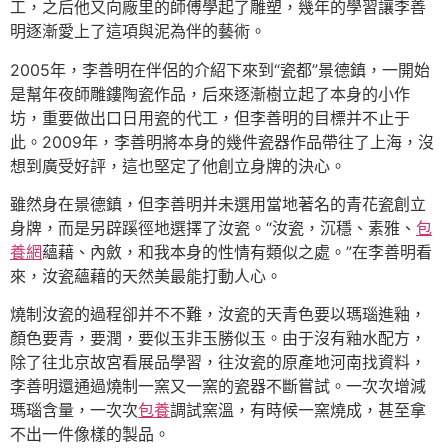
工，之后他又向廠里的師傅學起了雕塑，幾年的學習讓李善
明逐漸愛上了這項與泥為伴的藝術。
2005年，李善明在伴侶的介紹下來到“瓷都”景德鎮，一開始
是幫年夜師雕鏤陶瓷作品，后來逐漸樹立起了本身的小作
坊，重要做出口日用瓷的代工，但李善明的目標并不止于
此。2009年，李善明將本身的幾件瓷器作品帶往了上海，沒
想到廣受好評，這也堅定了他創立身牌的決心。
雖然身在景德鎮，但李善明并未選用當地著名的青花瓷創立
身牌，而是另辟蹊徑地選擇了汝瓷。“汝瓷，沉穩、素雅、
包
養網
蘊藉、內斂，和我本身的性情有類似之處。”在李善明看
來，汝瓷蘊藉的天然美最能打動人心。
燒制汝瓷的過程卻并不不難，汝瓷的天青色要以瑪瑙進釉，
顏色要青，要潤，要似玉非玉勝似玉。由于沒有釉水配方，
除了往北京故宮看展品學習，往汝瓷的原產地河南找資料，
李善明還通過燒制一窯又一窯的瓷器不斷嘗試。一次次增減
瑪瑙含量，一次次
包養
調試窯溫，有時候一窯燒成，甚至拿
不出一件像樣的製品。