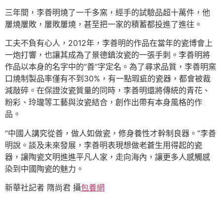
三年間，李善明燒了一千多窯，經手的試驗品超十萬件，他
屢燒屢敗，屢敗屢燒，甚至把一家的積蓄都投進了進往。
工夫不負有心人，2012年，李善明的作品在當年的瓷博會上
一炮打響，也讓其成為了景德鎮汝瓷的一張手刺。李善明將
作品以本身的名字中的“善”字定名。為了尋求品質，李善明窯
口燒制製品率僅有不到30%，有一點瑕疵的瓷器，都會被裁
減敲碎。在保證汝瓷質量的同時，李善明還將傳統的青花、
粉彩、玲瓏等工藝與汝瓷結合，創作出帶有本身風格的作
品。
“中國人講究從善，做人如做瓷，修身養性才幹制良器。”李善
明說。談及未來發展，李善明表現想做老蒼生用得起的瓷
器，讓陶瓷文明進進平凡人家，走向海內，讓更多人感觸感
染到中國陶瓷的魅力。
新華社記者 隋尚君 攝
包養網