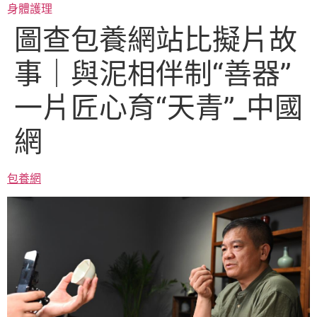
跳
身體護理
至
圖查包養網站比擬片故
主
要
事｜與泥相伴制“善器”
內
容
一片匠心育“天青”_中國
網
包養網