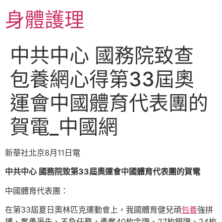
跳
身體護理
至
主
要
中共中心 國務院致查
內
容
包養網心得第33屆奧
運會中國體育代表團的
賀電_中國網
新華社北京8月11日電
中共中心 國務院致第33屆奧運會中國體育代表團的賀電
中國體育代表團：
在第33屆夏日奧林匹克運動會上，我國體育健兒頑
包養
強拼
搏、奮勇爭先、不負任務，勇奪40枚金牌、27枚銀牌、24枚