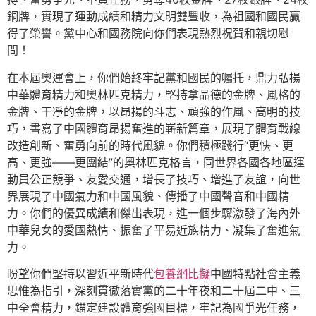
銅牌，實現了運動成績和精力文明雙豐收，為祖國和國民贏
得了榮譽。黨中心和國務院向你們表現熱烈祝賀和親切慰
問！
在本屆奧運會上，你們始終牢記黨和國民的囑托，鼎力弘揚
中華體育精力和奧林匹克精力，堅持拿品德的金牌、風格的
金牌、干凈的金牌，以昂揚的斗志、頑強的作風、高明的技
巧，書寫了中國體育昂揚奮進的嶄新篇章，展現了體育戰線
改造創新、奮勇向前的時代風貌。你們積極踐行“更快、更
高、更強——更團結”的奧林匹克格言，同世界各國各地區運
動員公正競爭、友愛交通，增長了技巧、增進了友誼，向世
界展現了中國氣力和中國風貌、傳播了中國聲音和中國精
力。你們的優異成績和傑出表現，進一個步驟激發了海內外
中華兒女的愛國熱情、振奮了平易近族精力、凝集了奮進氣
力。
盼望你們堅持以習近平新時代
包養網比擬
中國特點社會主義
思惟為指引，深刻貫徹落實黨的二十年夜和二十屆二中、三
中全會精力，錨定建設體育強國目標，牢記為國爭光任務，