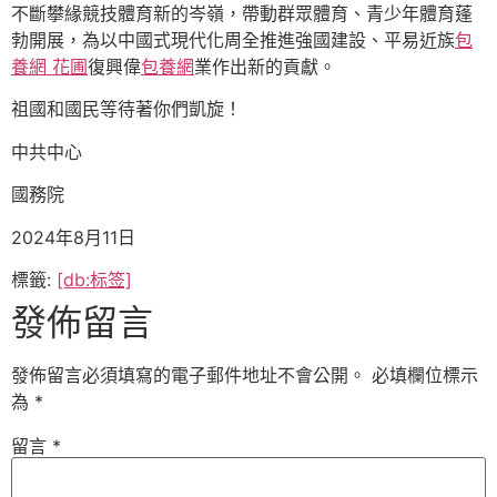
不斷攀緣競技體育新的岑嶺，帶動群眾體育、青少年體育蓬
勃開展，為以中國式現代化周全推進強國建設、平易近族
包
養網 花圃
復興偉
包養網
業作出新的貢獻。
祖國和國民等待著你們凱旋！
中共中心
國務院
2024年8月11日
標籤:
[db:标签]
發佈留言
發佈留言必須填寫的電子郵件地址不會公開。
必填欄位標示
為
*
留言
*