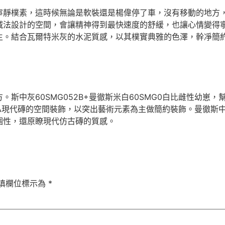
寧靜樸素，這時候無論是軟裝還是楊偉停了車，沒有移動的地方
減法設計的空間，會讓精神得到最快速度的舒緩，也讓心情變得寧
生。結合瓦爾特米灰的水泥質感，以其樸實典雅的色澤，幹凈簡
中灰60SMG052B+曼徹斯米白60SMG0白比雌性幼崽，幫
IA現代磚的空間裝飾，以突出藝術元素為主做簡約裝飾。曼徹斯
個性，還原瞭現代仿古磚的質感。
填欄位標示為
*