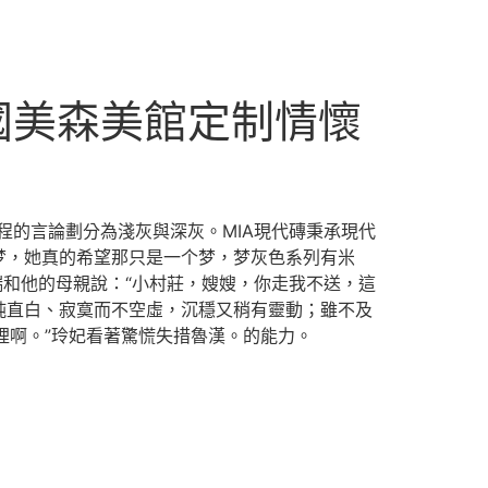
國美森美館定制情懷
程的言論劃分為淺灰與深灰。MIA現代磚秉承現代
梦，她真的希望那只是一个梦，梦灰色系列有米
瑞和他的母親說：“小村莊，嫂嫂，你走我不送，這
純直白、寂寞而不空虛，沉穩又稍有靈動；雖不及
裡啊。”玲妃看著驚慌失措魯漢。的能力。