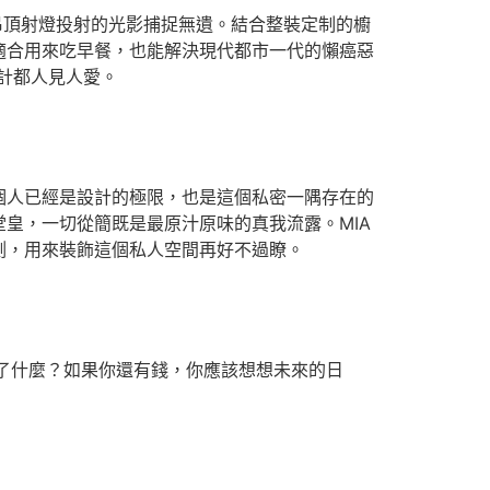
吊頂射燈投射的光影捕捉無遺。結合整裝定制的櫥
適合用來吃早餐，也能解決現代都市一代的懶癌惡
計都人見人愛。
個人已經是設計的極限，也是這個私密一隅存在的
皇，一切從簡既是最原汁原味的真我流露。MIA
測，用來裝飾這個私人空間再好不過瞭。
發現了什麼？如果你還有錢，你應該想想未來的日