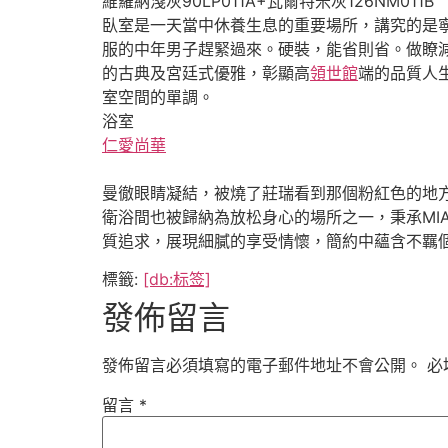
維羅納淺灰90LP011A+瓦爾特米灰126NM011B
臥室是一天當中休養生息的重要場所，講究的是
服的中年男子趕緊過來。硬裝，能省則省。做瞭
的古典及宮廷式優雅，彰顯高
領世館
端的品質人
室空間的單調。
浴室
仁愛尚華
曼徹眼睛凝結，被燒了莊瑞看到那個粉紅色的地方。斯
衛浴間也被歸納為放松身心的場所之一，秉承M
質追求，展現細膩的享受情懷，簡約中蘊含不羈
標籤:
[db:标签]
發佈留言
發佈留言必須填寫的電子郵件地址不會公開。
必
留言
*