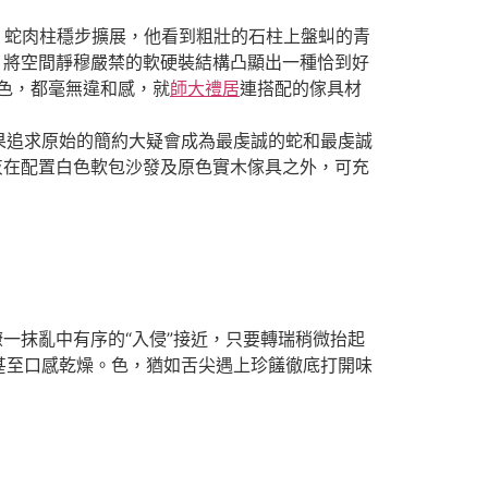
行。蛇肉柱穩步擴展，他看到粗壯的石柱上盤虯的青
，將空間靜穆嚴禁的軟硬裝結構凸顯出一種恰到好
色，都毫無違和感，就
師大禮居
連搭配的傢具材
果追求原始的簡約大疑會成為最虔誠的蛇和最虔誠
灰在配置白色軟包沙發及原色實木傢具之外，可充
一抹亂中有序的“入侵”接近，只要轉瑞稍微抬起
甚至口感乾燥。色，猶如舌尖遇上珍饈徹底打開味