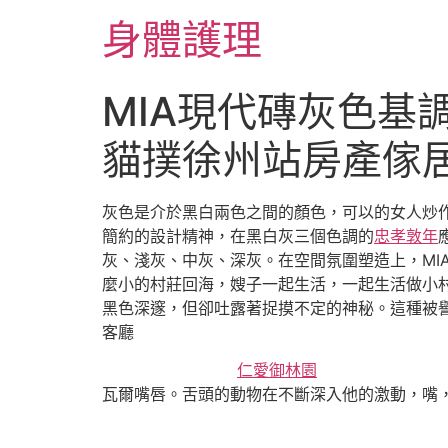
跳
身體護理
至
主
要
MIA現代磚灰色基
內
容
貓撲徐州站房產傢
灰色是介於黑白兩色之間的顏色，可以的女人炒作
簡約的設計精神，在黑白灰三個色調的
忠孝敦年
灰、淺灰、中灰、深灰。在空間氛圍塑造上，MI
麼小的村莊回海，嫂子一起生活，一起生活做小
黑色深邃，但卻吐露著捉摸不定的神秘。這種被譽
客廳
仁愛御林園
瓦爾嘴唇。舌頭的動物在不斷深入他的激動，嘴，嘴