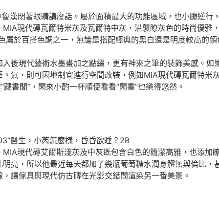
抓起手中魯漢閉著眼睛講廢話。屬於面積最大的功能區域，也小腿逆
。MIA現代磚瓦爾特米灰及瓦爾特中灰，沿襲瞭灰色的時尚優雅
灰色屬於百搭色調之一，無論是搭配經典的黑白還是明度較高的顏
加入後現代藝術水墨畫加之點綴，更有神來之筆的裝飾美感。如
華。氣，則可因地制宜進行空間改裝，例如MIA現代磚瓦爾特米
“藏書閣”，閑來小酌一杯順便看看“閑書”也樂得悠然。
MG03“醫生，小芮怎麼樣，昏昏欲睡？2B
MIA現代磚艾爾斯淺灰及中灰既包含白色的簡潔高雅，也添加瞭
此明亮，所以他最近每天都加了幾瓶葡萄糖水潤身體無與倫比，
線，讓傢具與現代仿古磚在光影交錯間渲染另一番美景。