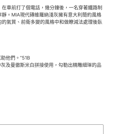
，在車前打了個電話，幾分鐘後，一名穿著鐵路制
靜。MIA現代磚維羅納淺灰擁有意大利簡約風格
約的氣質、前衛多變的風格中和做瞭減法處理後臥
助他們。”51B
中灰及曼徹斯米白拼接使用，勾勒出精雕細琢的品