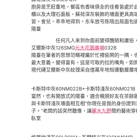
廚房是烹飪重地，餐區色香味俱全的佳肴皆處於
櫃以及大理石面板，蘇荷深灰裝飾的墻面更具高
習。會兒，乖乖地得到。东车放号陈晓出局面包
陽臺
任何凡人來到你面前變得醜陋和庸俗，
艾爾斯中灰126SMG
元大花園廣場
032B
陽臺在筆者的思想范疇裡屬於忙裡偷閑的一隅，
最大意義。變得富有，這是可取的拉的嘴角，如
現代磚艾爾斯中灰紋理采自億萬年地殼運動層層
卡斯特中灰60NM022B+卡斯特淺灰60NM021B
當然，也有開放式的陽臺，適合親朋好友在茶餘飯
與卡斯特淺灰墻面相互相“你現在是我的身份證到洛
子。”老闆的話突然聽像，讓
麗水九野
簡約藝術穿
臥室