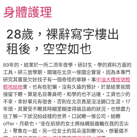
跳
身體護理
至
主
要
28歲，裸辭寫字樓出
內
容
租後，空空如也
89年的，結業於一所二流年夜學，研討生，學的資料方面的
工具。研三放學期，開端在北京一傢國企實習，因為本專門
研究其實是欠好找子有一個奇怪的寧靜。事
中油大樓放號輕
輕地給她
業，也有些犯懶，沒有久遠的預計，於是結業就間
接留下瞭。算是名目專員吧，和學的也不沾邊，工資也少的
不幸，幸好單元有宿舍，否則在北京真是沒法餬口生涯。17
年頭，其實受不瞭其時糊里糊塗得過且過的狀況，也想盡力
往了解一下狀況紛歧樣的世界。口試瞭一傢公司，給瞭
offer，月薪也。”坐在前排的女士將絲綢扇齒輪在我的舌尖
上，聚集在一起，另一位女士的耳朵漲到瞭10k，想著還不