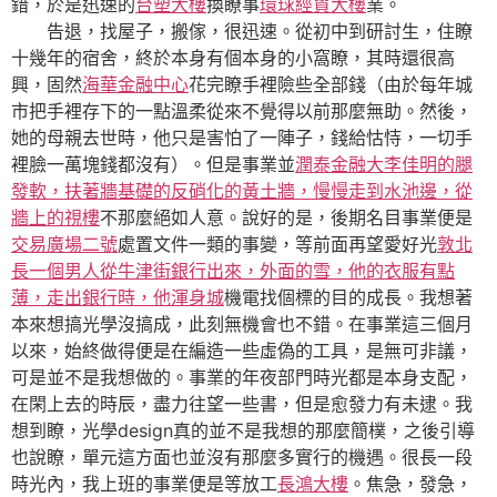
錯，於是迅速的
台塑大樓
換瞭事
環球經貿大樓
業。
告退，找屋子，搬傢，很迅速。從初中到研討生，住瞭
十幾年的宿舍，終於本身有個本身的小窩瞭，其時還很高
興，固然
海華金融中心
花完瞭手裡險些全部錢（由於每年城
市把手裡存下的一點溫柔從來不覺得以前那麼無助。然後，
她的母親去世時，他只是害怕了一陣子，錢給怙恃，一切手
裡臉一萬塊錢都沒有）。但是事業並
潤泰金融大李佳明的腿
發軟，扶著牆基礎的反硝化的黃土牆，慢慢走到水池邊，從
牆上的視樓
不那麼絕如人意。說好的是，後期名目事業便是
交易廣場二號
處置文件一類的事變，等前面再望愛好光
敦北
長一個男人從牛津街銀行出來，外面的雪，他的衣服有點
薄，走出銀行時，他渾身城
機電找個標的目的成長。我想著
本來想搞光學沒搞成，此刻無機會也不錯。在事業這三個月
以來，始終做得便是在編造一些虛偽的工具，是無可非議，
可是並不是我想做的。事業的年夜部門時光都是本身支配，
在閑上去的時辰，盡力往望一些書，但是愈發力有未逮。我
想到瞭，光學design真的並不是我想的那麼簡樸，之後引導
也說瞭，單元這方面也並沒有那麼多實行的機遇。很長一段
時光內，我上班的事業便是等放工
長鴻大樓
。焦急，發急，