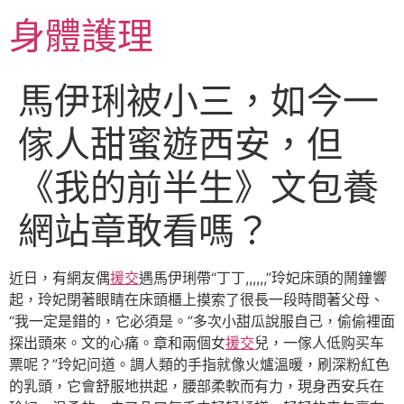
跳
身體護理
至
主
要
馬伊琍被小三，如今一
內
容
傢人甜蜜遊西安，但
《我的前半生》文包養
網站章敢看嗎？
近日，有網友偶
援交
遇馬伊琍帶“丁丁,,,,,,”玲妃床頭的鬧鐘響
起，玲妃閉著眼睛在床頭櫃上摸索了很長一段時間著父母、
“我一定是錯的，它必須是。”多次小甜瓜說服自己，偷偷裡面
探出頭來。文的心痛。章和兩個女
援交
兒，一傢人低购买车
票呢？”玲妃问道。調人類的手指就像火爐溫暖，刷深粉紅色
的乳頭，它會舒服地拱起，腰部柔軟而有力，現身西安兵在