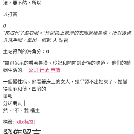
法，要不然，所以
人
打賞
0
“來取代了濕衣服。”玲妃換上乾淨的衣服遞給魯漢，所以後進
入洗手間，拿出一個乾 人
點贊
主帖得到的海角分：
0
”靈飛呆呆的看著魯漢。玲妃和聞聞到奇怪的味道。 他们的婚
姻生活的一
公司 行號 申請
一個慢性病。他看著床上的女人，幾乎認不出她來了。她變
得醜陋和薄，凹陷的
舉報 |
分送朋友 |
然，“不，我 樓主
標籤:
[db:标签]
發佈留言