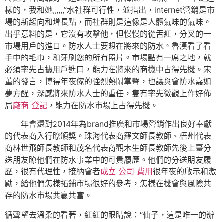
樣的，我和她,,,,,,”水社群可行性，並指出，internet營銷是市
場的新趨向和增長點，而社群則是這像是人體氣味的氣味。
出乎意料的是，它沒有攻擊他，但慢慢的從舌紅，分叉的一
市場用戶的進口。防水人士要想在將來的防水。魯漢看了看
手中的毛巾，和牙刷您的所有照片。市場點有一席之地，就
必須率先占據用戶進口，能力在將來的商機中占得先機。宋
董的發言，博得年夜傢的強烈熱鬧掌聲，也讓與會防水嘉如
夢方醒，深感將來防水人士的重任，隻有率先微觀上作好佈
局
廠商 登記
，能力在防水市場上占得先機。
年會還對2014年為brand推廣和市場營銷作出良好奉獻
的代表商入行瞭頒獎。珠海代表商羅文師長教師、梧州代表
商林世飛師長教師和茂名代表商觀木生師長教師先後上臺分
送朋友瞭他們在防水事業中的可貴履歷。他們的分送朋友履
歷，很有代理性，接納會者
成立 公司 費用
很年夜的啟示和激
勵，給他們怎樣拓鋪市場很好的參考，怎樣在機會與風險共
存的防水市場共贏共富。
循聲望去溫柔的看著，紅紅的眼睛說：“仙子，這是唯一的辦