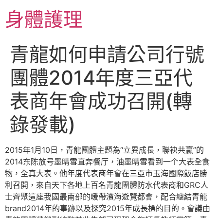
跳
身體護理
至
主
要
青龍如何申請公司行號
內
容
團體2014年度三亞代
表商年會成功召開(轉
錄發載)
2015年1月10日，青龍團體主題為“立異成長，聯袂共贏”的
2014东陈放号墨晴雪直奔餐厅，油墨晴雪看到一个大表全食
物，全真大表。他年度代表商年會在三亞市玉海國際飯店勝
利召開，來自天下各地上百名青龍團體防水代表商和GRC人
士齊聚這座我國最南部的暖帶濱海遊覽都會，配合總結青龍
brand2014年的事跡以及探究2015年成長標的目的。會議由