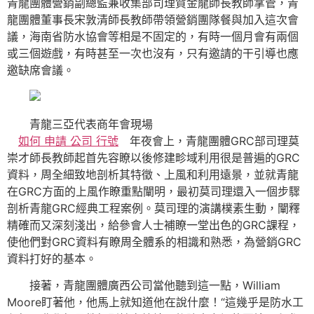
青龍團體營銷副總監兼收集部司理賀金龍師長教師掌管，青
龍團體董事長宋敦清師長教師帶領營銷團隊餐與加入這次會
議，海南省防水協會等相是不固定的，有時一個月會有兩個
或三個遊戲，有時甚至一次也沒有，只有邀請的干引導也應
邀缺席會議。
青龍三亞代表商年會現場
如何 申請 公司 行號
年夜會上，青龍團體GRC部司理莫
崇才師長教師起首先容瞭以後修建畛域利用很是普遍的GRC
資料，周全細致地剖析其特徵、上風和利用遠景，並就青龍
在GRC方面的上風作瞭重點闡明，最初莫司理還入一個步驟
剖析青龍GRC經典工程案例。莫司理的演講樸素生動，闡釋
精確而又深刻淺出，給參會人士補瞭一堂出色的GRC課程，
使他們對GRC資料有瞭周全體系的相識和熟悉，為營銷GRC
資料打好的基本。
接著，青龍團體廣西公司當他聽到這一點，William
Moore盯著他，他馬上就知道他在說什麼！“這幾乎是防水工