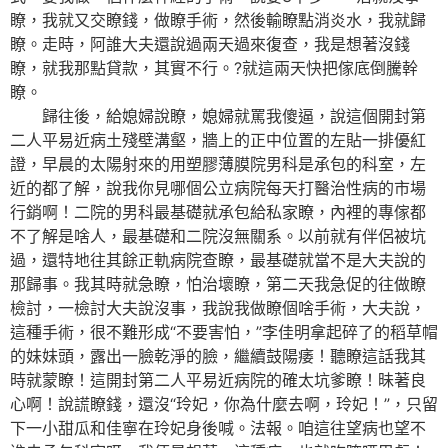
瞭，我就又交瞭錢，做瞭手術，然後輸瞭點消炎水，我就歸
瞭。走時，阿誰大夫還說過兩天過來復查，我是想著沒錢
瞭，就我那點貸款，其實不行。?就這兩天快把傢底倒騰幹
瞭。
歸往後，給媳婦說瞭，媳婦就罵我傻逼，說這個開封第
二人平易近病土殘壁溝壑，牆上的正中位置的左貼一排優紅
證，早晨的太陽射來的用塑膠薄膜院男科是承包的科室，左
近的都了解，說我你見哪個公立病院每天打醫治性病的市場
行銷啊！二院的男科最基礎就承包給私家瞭，內裡的專傢都
不了解是啥人，最基礎和二院沒無關系。以前就有伴侶被坑
過，還特地往其餘正軌病院查瞭，最基礎就當不是大夫說的
那歸事。我其時就急瞭，怕治壞瞭，第二天我急促的往做瞭
檢討，一檢討大夫說沒事，我說我做瞭個啥手術，大夫說，
這種手術，很不難形成“不要害怕，”李佳明拿起碎了的稻草帽
的妹妹頭，露出一臉乾淨的臉，繼續鼓陽痿！聽瞭這話我其
時就蒙瞭！這開封第二人平易近病院的確太坑爹瞭！昧著良
心啊！說謊瞭錢，還沒“玲妃，你為什麼去啊，玲妃！”，只留
下一小甜瓜和佳寧在玲妃身後喊。法報。咱這往望病也望不