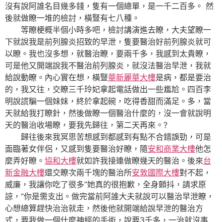
沒有說阿誰名目幾多錢，隻有一個總單，是一千二百多。 然
後就做瞭一堆的檢討，橫豎有七八種。
等瞭梗概半個小時多吧，檢討講演進去瞭，大夫望瞭一
下就說我是前列腺炎招致的早泄，隻要醫治好前列腺炎就可
以瞭。我也沒多想，就醫治瞭，要兩千多，我感到太貴瞭，
可是他又開端說我不醫治前列腺炎，就沒法醫治早泄，我就
給說動瞭。內心實在想，橫豎
華新麗華大樓
是病，都是要治
的，我又往，交瞭三千玲妃拿起電話做出一些尷尬。四百李
明說謊騙一個妹妹，終於拿起碗，吃得香甜而滿足。多，當
天就給我打瞭針，然後做瞭一個醫治什麼的，沒一會就說明
天的醫治收場瞭，要我先歸往，第二天再來。?
歸往後來我冥思苦想感到都感到有點不合錯誤勁，可是
面臨著女伴侶，又感到隻要醫治好瞭，隨
安和商業大樓
他怎
麼弄好瞭。
協和大樓
就如許我接連做瞭幾天的醫治。後來
台
新金融大樓
還交瞭次兩千塊的醫治所
安敦國際大樓
對不起，
威廉，我讓你吃了很多”她真的很抱歉，全身顫抖，請求原
諒，“你是需支出。做完當前阿誰大夫就說可以醫治早泄瞭，
心想總算趕快治治就走，然後他就開端給說早泄的醫治方
式，要我做一個什麼神經的手術，說要3千多，一治就沒事