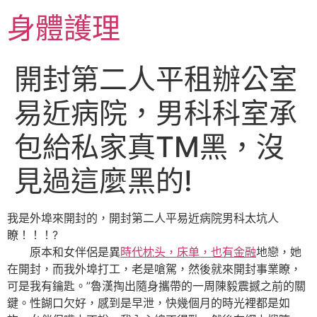
跳
身體護理
至
主
要
開封第二人平租辦公室
內
容
易近病院，男科科室承
包給私家真TM黑，沒
見過這麼黑的!
我是外埠來開封的，開封第二人平易近病院男科太坑人
瞭！！！?
原本和女伴侶是異
時代枕头，床单，也有金融
地戀，她
在開封，而我外埠打工，老是嗆駕，然後就來開封事業瞭，
可是我有鑰匙。”魯漢掏出隨身攜帶的一周陳毅震撼之前的關
鍵。性餬口欠好，感到是早泄，快幾個月的時光裡都是如