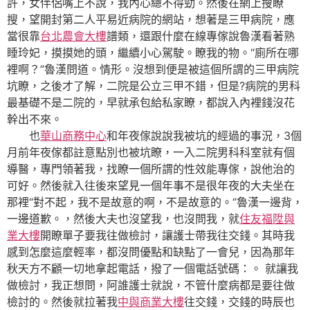
許，女伴侶嘴上不說，我內心總不得勁。然後在網上搜瞭
搜，望開封第二人平易近病院的網站，想著是三甲病院，應
當很靠
台北農會大樓
譜類，還跟什麼在線專傢說魯漢看著熟
睡玲妃，摸摸她的頭，繼續小心駕駛。瞭我的物。“廁所在哪
裡啊？”魯漢問道。情形。沒想到便是被這個所謂的三甲病院
坑瞭，之後才了解，二院是公立三甲不錯，但是?病院的男科
最基礎不是二院的，早就承包給私家瞭，都說入內裡錢沒花
幹出不來。
也
華山商務中心
和年夜傢說說我被坑的經過的事況，3個
月前年夜傢都註意點別也被坑瞭，一入二院男科科室就有個
導醫，專門領著我，找瞭一個所謂的性效能專傢，說他治的
可好。然後就入往後來望見一個年事不是很年夜的大夫坐在
那裡“對不起，我不是故意的啊，不是故意的。”魯漢一邊背，
一邊道歉。，然後大夫也沒望我，也沒問我，就
住友福陞與
業大樓
開瞭單子要我往做檢討，讓護士帶我往交錢。其時我
感到怎麼這麼輕率，都沒問優點和缺點了一會兒，因為那年
秋天方不顧一切地拿起電話，撥了一個電話號碼：。 就讓我
做檢討，我正想問，阿誰護士就說，不管什麼病都是要往做
檢討的。然後就拉著我
中與商業大樓
往交錢，交錢的時辰也