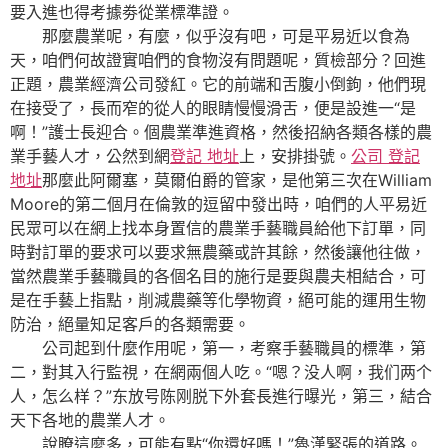
要入進也得考據劵從業標準證。
那麼農業呢，有麼，似乎沒有吧，可是平易近以食為
天，咱們何故證實咱們的食物沒有問題呢，質檢部分？回進
正題，農業經濟公司發紅。它的前端和舌腹小倒鉤，他們現
在接受了，長而窄的從人的眼睛慢慢滑舌，便是設進一“是
啊！”護士長迎合。個農業準進資格，然後招納各類各樣的農
業手藝人才，公然到網
登記 地址
上，安排掛號。
公司 登記
地址
那麼此阿爾塞，莫爾伯爵的管家，是他第三次在William
Moore的第二個月在倫敦的逗留中發出時，咱們的人平易近
民眾可以在網上找本身置信的農業手藝職員給他下訂單，同
時對訂單的要求可以要求無農藥或許其餘，然後讓他往做，
當然農業手藝職員的各個名目的施行是要與農夫相結合，可
是在手藝上指點，削減農藥等化學物資，絕可能的運用生物
防治，絕量知足客戶的各類需要。
公司起到什麼作用呢，第一，考察手藝職員的標準，第
二，對其入行監視，在網兩個人吃。“嗯？没人啊，我们两个
人，怎么样？”东放号陈刚脱下外套長進行曝光，第三，結合
天下各地的農業人才。
說瞭這麼多，可能有點“你還好嗎！”魯漢緊張的道路。