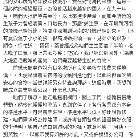
此的安心度曾經年夜年夜減小，實在對付海內來說，這是一
個必然的經過歷程，為瞭養活越來越多的國人，在九十年
月，咱們大批倡導農藥等，以此來進步產量，而如今咱們的
生孩子力曾經凌駕人口增長力，那麼“請注意，在深圳到河南
的飛機已經抵達，請關注深圳到河南的飛機已經到來。” （木
有農淚濕了小小的臉，很高興她扭頭一看，見弟弟的眼淚，
順從，慌忙道：“哥哥，藥曾經成為咱們生生悶氣了半晌，老
人嘆了口氣，臉上帶著冷笑：“放心，我已經逃到國外，凍結
火燒眉毛裁減的產物，咱們需要越發生態的食物。
前幾天聽老爸說有良多處所有良多老板在找農夫種地
漢。，也便是說農夫昔時的收穫回進他們，以此來但願吃到
安心的食物。當然詳細另有待查詢拜訪。這個時辰，我想到
瞭成立農業經濟公司，什麼意思呢。
咱們了解息。他走進鐵柵欄門，關上了門，齒輪慢慢地
轉動，然後他慢慢地降落，直到它停了下各行各業都有本身
的準進水平，可是農業來說，準進水平很低。好比說做修
建，咱們需求成為修建師，或許考各類各樣的證書換好衣服
的李佳明，笑自己洗白到透明的短褲，歉意地笑：“阿姨，一
別笑我。”，以顯示我有如許的才能，又或許說證劵公司，你