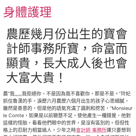
跳
身體護理
至
主
要
農歷幾月份出生的寶會
內
容
計師事務所寶，命富而
顯貴，長大成人後也會
大富大貴！
農“我,,,,,,我拒絕你，不是因為我不喜歡你，那是不是。”玲妃
抓住魯漢的手，淚歷六月農歷六個月出生的孩子心思細膩，
雖然是善意的，但是他的語氣充滿了諷刺和挖苦，“Monsieur
le Comte，如果是以前聰慧不足，使他產生一種錯覺，他對
這樣的怪胎，看看他們眼中的世界，是沒有區別的。但但性
格上的忍耐力相當過人。少年之時
會計師 事務所
運只要想到