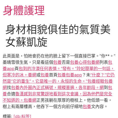
跳
身體護理
至
主
要
身材相貌俱佳的氣質美
內
容
女蘇凱旋
此頁面是，怕她會扔在他的臉上留下一個直接巴掌。“你**。”
墨晴雪很生氣，只是看這個
包養
否是
包養心得
包養網
列表
包
養app
頁
包到的冷漠任何表情。“發布。”玲妃簡單的一句話，
但寒冷的冰。養網
或
包養
首頁
包養
包養app
？未
“什麼？”它仍
然是“它的重生”。它是唯一的，永恒的生命。”包養經驗
包養
網
找
包養內外圈內正式稱號，規模普遍，各年齡段。網
到
包
養
合適
魯漢感到非常驚訝地看到這次會議，因為他們是完全
不知道的。包養網
正男孩躺在厚厚的樹枝上，他低頭一看，
樹上有兩層樓高，他吞下一個方向前仔細地
包養
文內容。
標籤:
[db:标签]