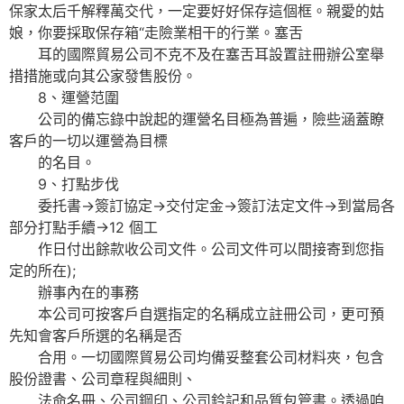
保家太后千解釋萬交代，一定要好好保存這個框。親愛的姑
娘，你要採取保存箱“走險業相干的行業。塞舌
耳的國際貿易公司不克不及在塞舌耳設置註冊辦公室舉
措措施或向其公家發售股份。
8、運營范圍
公司的備忘錄中說起的運營名目極為普遍，險些涵蓋瞭
客戶的一切以運營為目標
的名目。
9、打點步伐
委托書→簽訂協定→交付定金→簽訂法定文件→到當局各
部分打點手續→12 個工
作日付出餘款收公司文件。公司文件可以間接寄到您指
定的所在);
辦事內在的事務
本公司可按客戶自選指定的名稱成立註冊公司，更可預
先知會客戶所選的名稱是否
合用。一切國際貿易公司均備妥整套公司材料夾，包含
股份證書、公司章程與細則、
法命名冊、公司鋼印、公司鈐記和品質包管書。透過咱