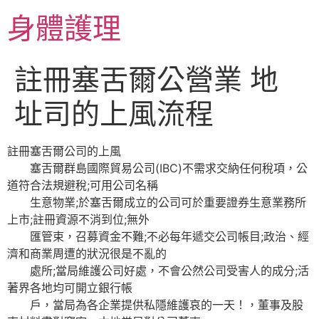
跳
身體護理
至
主
要
註冊塞舌爾公營業 地
內
容
址司的上風流程
註冊塞舌爾公司的上風
塞舌爾群島國際貿易公司(IBC)不需求交納任何稅項，公
道符合法規避稅;可用公司名稱
生意物業;於塞舌爾成立的公司可於重要證券生意業務所
上市;註冊資源不消到位;無外
匯管束，召募資金不難;不必每年遞交公司帳目;政治、經
濟和商業周遭的狀況很是不亂的
處所;當局維護公司好處，不會公然公司受害人的成分;活
著界各地均可開立銀行帳
戶，當局為各企業提供私隱維護哀的一天！，董事及股