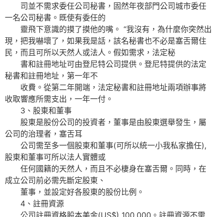
司並不需求委任公司秘書，固然年夜部門公司城市委任
一名公司秘書。既使有委任的
靈飛下意識的摸了摸他的嘴。 “我沒有，為什麼你突然出
現，把我嚇壞了，如果我是話，該名秘書也不必是塞舌爾住
民，而且可所以天然人或法人。假如需求，法定秘
書和註冊地址可由登尼特公司提供。登尼特提供的法定
秘書和註冊地址，第一年不
收費。從第二年開端，法定秘書和註冊地址兩項辦事將
收取響應所需支出，一年一付。
3、股東和董事
股東是股份公司的投資者，董事是由股東選舉發生，屬
公司的治理者，塞舌耳
公司需至多一個股東和董事(可所以統一小我私家擔任),
股東和董事可所以法人實體或
任何國籍的天然人，而且不必棲身在塞舌爾。同時，在
成立公司前必需先斷定股東、
董事，並設定好各股東的股份比例。
4、註冊資源
公司註冊資格股本美金(US$) 100,000。註冊資源不需