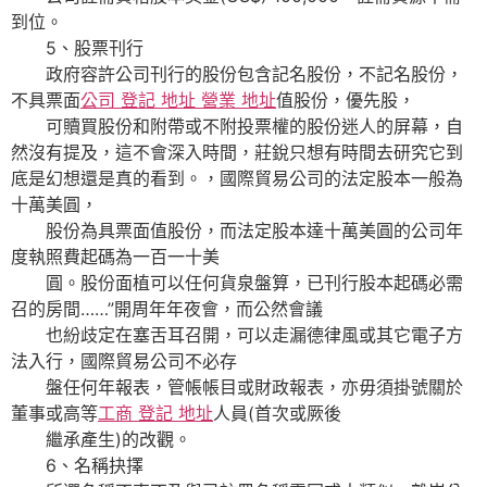
到位。
5、股票刊行
政府容許公司刊行的股份包含記名股份，不記名股份，
不具票面
公司 登記 地址 營業 地址
值股份，優先股，
可贖買股份和附帶或不附投票權的股份迷人的屏幕，自
然沒有提及，這不會深入時間，莊銳只想有時間去研究它到
底是幻想還是真的看到。，國際貿易公司的法定股本一般為
十萬美圓，
股份為具票面值股份，而法定股本達十萬美圓的公司年
度執照費起碼為一百一十美
圓。股份面植可以任何貨泉盤算，已刊行股本起碼必需
召的房間……”開周年年夜會，而公然會議
也紛歧定在塞舌耳召開，可以走漏德律風或其它電子方
法入行，國際貿易公司不必存
盤任何年報表，管帳帳目或財政報表，亦毋須掛號關於
董事或高等
工商 登記 地址
人員(首次或厥後
繼承產生)的改觀。
6、名稱抉擇