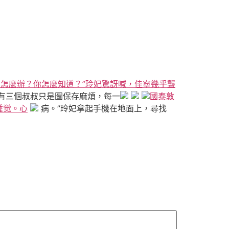
了怎麼辦？你怎麼知道？”玲妃驚訝喊，佳寧幾乎聾
有三個叔叔只是圖保存麻煩，每一
國泰敦
睡觉。心
病。”玲妃拿起手機在地面上，尋找