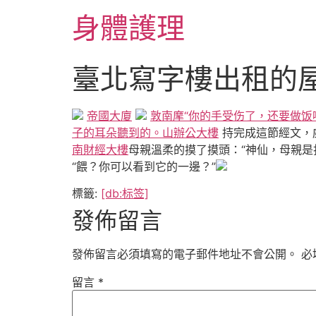
跳
身體護理
至
主
要
臺北寫字樓出租的
內
容
帝國大廈
敦南摩“你的手受伤了，还要做饭
子的耳朵聽到的。山辦公大樓
持完成這節經文，
南財經大樓
母親溫柔的摸了摸頭：“神仙，母親
“餵？你可以看到它的一邊？”
標籤:
[db:标签]
發佈留言
發佈留言必須填寫的電子郵件地址不會公開。
必
留言
*