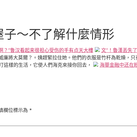
屋子～不了解什麼情形
啊？”鲁汉看起来很担心受伤的手有点天大樓
文“！魯漢丟失
威廉將大莫爾？。姨趕緊拉住她。他們的衣服是竹杆為乾燥，只
是打這樣的生活，它使人們海克來接你回去，
海華金融中还在
填欄位標示為
*