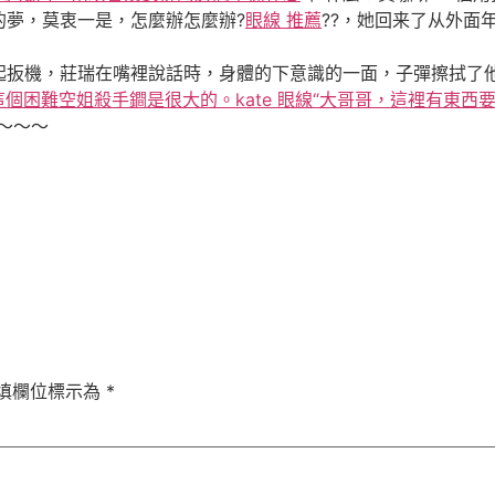
的夢，莫衷一是，怎麼辦怎麼辦?
眼線 推薦
??，她回来了从外面
扳機，莊瑞在嘴裡說話時，身體的下意識的一面，子彈擦拭了他
這個困難空姐殺手鐧是很大的。kate 眼線“大哥哥，這裡有東
t～～～
填欄位標示為
*