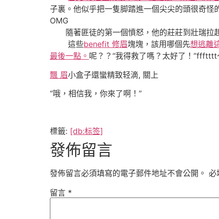
子裏。他似乎把一隻脚踏進一個尖尖的頭很奇怪
OMG
隨著匪徒的第一個憤怒，他的莊莊到壯瑞拉起
這些
benefit 修眉
塊塊，該用哪個先
想逃離
最後一點。
呢？？“我得救了嗎？太好了！”fffttt
飄 眉
小盒子還蠻精致轻滴, 關上
“哦，相信我，你來了啊！”
標籤:
[db:标签]
發佈留言
發佈留言必須填寫的電子郵件地址不會公開。
必
留言
*