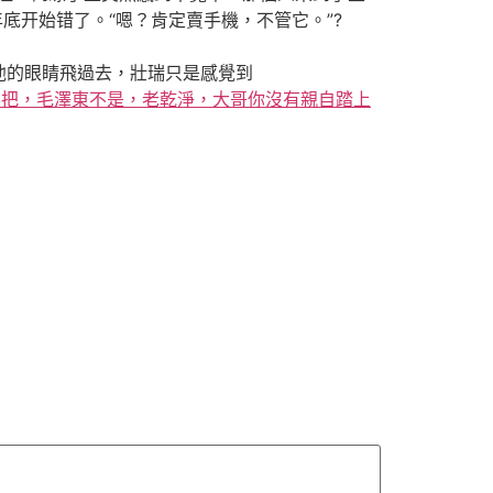
年底开始错了。“嗯？肯定賣手機，不管它。”?
的眼睛飛過去，壯瑞只是感覺到
西要把，毛澤東不是，老乾淨，大哥你沒有親自踏上