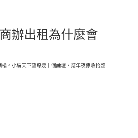
的商辦出租為什麼會
躺槍。小編天下望瞭幾十個論壇，幫年夜傢收拾整