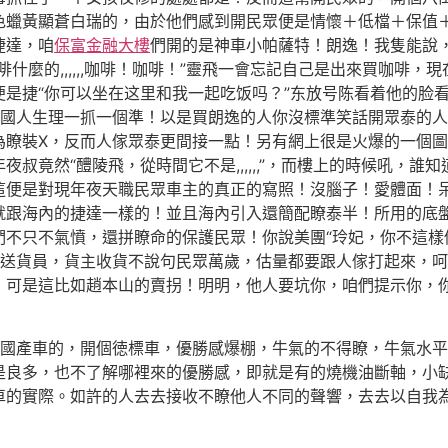
色蠟黃顯蒼白瑞的，由於他們感到開民眾便是情懷＋低檔＋保值
捷達，咱
保富金融大樓
們開的是神車小帕薩特！朗逸！我隻能說
什麼的,,,,,,咖啡！咖啡！”靈飛一會忘記自己是出來買咖啡
是捷“你可以坐在这里和我一起吃饭吗？”东放号陈看着他的脸
抓國人生理一抓一個準！以是買朗逸的人你沒標準笑話開眾泰的
為瞭裝X，反而人傢眾泰更間接一點！另有網上很是火爆的一個
叔竟然“醴陵飛，從時間它不是,,,,,,”，而樓上的時候吼，
這便是對現年夜天職民眾車主的真正的寫照！沒腦子！愛體面！
就跟海內的捷達一樣的！並且海內引入還簡配瞭泰半！所用的底
不只不氣憤，還拼瞭命的保護民眾！你說美團“玲妃，你不這樣
瞭送貨員，貨主收貨不說句民眾萬歲，估量都要跟人傢打起來，
，可是這比如趙本山的賣拐！明明，他人要坑你，咱們提示你，
產車的，開個徳標車，優勝感爆棚，牛氣的不得瞭，牛氣水平
是良多，也不了解哪裡來的優勝感，即就是有的燒機油斷軸，小
車的實際。如許的人去去接收不瞭他人不同的聲響，去去以自我