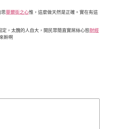
的思
華爾街之心
惟，這麼做天然是正確。實在有這
固定，太醜的人自大，開民眾簡直實屌絲心態
財經
來幹啊