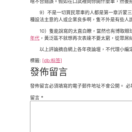
啥不合錯誤。假如在口試裡問你開什麼車，然後
9）不是一切買民眾車的人都是第一章沂蒙三十
種設法主意的人或企業良多啊，隻不外是有些人
10）隻能說寫的太直白瞭，當然也有博取眼球
年代
，黃泛區不就想再次表達不要太窮，從眾屌
以上評論摘自網上各年夜論壇，不代理小編
標籤:
[db:标签]
發佈留言
發佈留言必須填寫的電子郵件地址不會公開。
必
留言
*