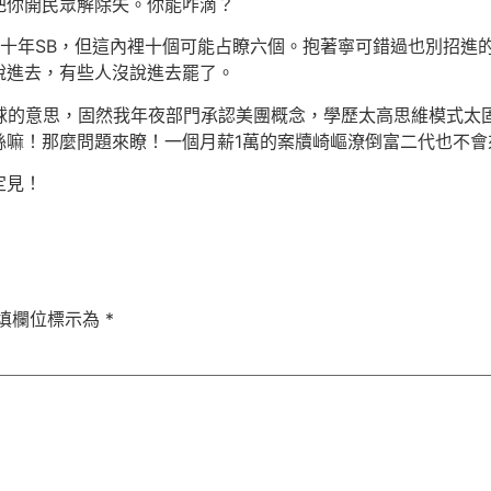
把你開民眾解除失。你能咋滴？
年SB，但這內裡十個可能占瞭六個。抱著寧可錯過也別招進
說進去，有些人沒說進去罷了。
的意思，固然我年夜部門承認美團概念，學歷太高思維模式太
絲嘛！那麼問題來瞭！一個月薪1萬的案牘崎嶇潦倒富二代也不會
定見！
填欄位標示為
*