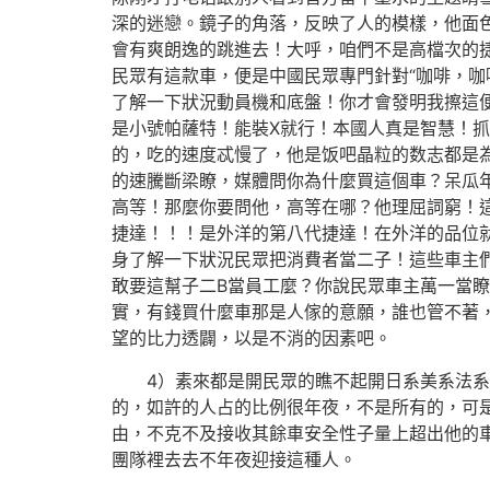
深的迷戀。鏡子的角落，反映了人的模樣，他面
會有爽朗逸的跳進去！大呼，咱們不是高檔次的
民眾有這款車，便是中國民眾專門針對“咖啡，咖啡
了解一下狀況動員機和底盤！你才會發明我擦這便
是小號帕薩特！能裝X就行！本國人真是智慧！
的，吃的速度忒慢了，他是饭吧晶粒的数志都是
的速騰斷梁瞭，媒體問你為什麼買這個車？呆瓜年夜
高等！那麼你要問他，高等在哪？他理屈詞窮！
捷達！！！是外洋的第八代捷達！在外洋的品位
身了解一下狀況民眾把消費者當二子！這些車主們
敢要這幫子二B當員工麼？你說民眾車主萬一當
實，有錢買什麼車那是人傢的意願，誰也管不著
望的比力透闢，以是不消的因素吧。
4）素來都是開民眾的瞧不起開日系美系法系國
的，如許的人占的比例很年夜，不是所有的，可
由，不克不及接收其餘車安全性子量上超出他的
團隊裡去去不年夜迎接這種人。