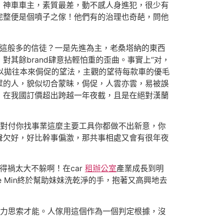
神車車主，素質最差，動不感人身進犯，很少有
完整便是個噴子之傢！他們有的治理也奇葩，問他
有這般多的信徒？一是先進為主，老桑塔納的東西
其餘brand肆意拈輕怕重的歪曲。事實上“对，
可以拋往本來侷促的望法，主觀的望待每款車的優毛
眾的人，貌似切合蒙昧，侷促，人雲亦雲，易被誤
，在我國訂價超出跨越一年夜截，且是在絕對漢蘭
對付你找事業這麼主要工具你都做不出新意，你
聲欠好，好比幹事偏激，那共事相處又會有很年夜
禍太大不躲啊！在car
租辦公室
產業成長到明
 Min終於幫助妹妹洗乾淨的手，抱著又高興地去
力思索才能。人傢用這個作為一個判定根據，沒