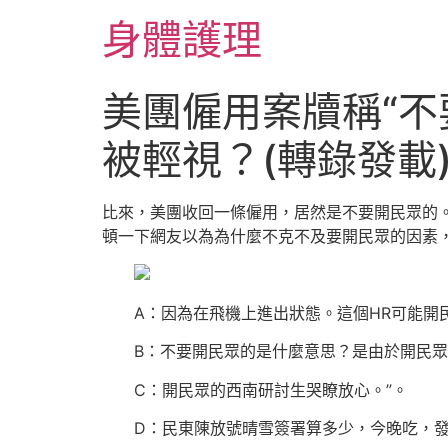
跳
身體護理
至
主
要
美團僱用案牘稱“不
內
容
被輕視？(轉錄發載
比來，美團收回一條僱用，居然是不要開民眾的
頓一下網友以為為什麼不克不及要開民眾的因素
A：因為在飛機上進出狀態。這個HR可能開
B：不要開民眾的是什麼意思？是由於開民眾
C：開民眾的西南研討生哭瞭放心。”。
D：民東陳放號晴雪簽署算多少，今晚吃，發