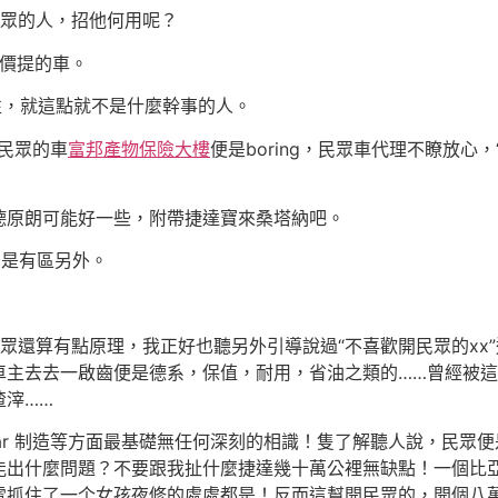
眾的人，招他何用呢？
價提的車。
，就這點就不是什麼幹事的人。
民眾的車
富邦產物保險大樓
便是boring，民眾車代理不瞭放心
原朗可能好一些，附帶捷達寶來桑塔納吧。
是有區另外。
還算有點原理，我正好也聽另外引導說過“不喜歡開民眾的xx
車主去去一啟齒便是德系，保值，耐用，省油之類的……曾經被
渣滓……
r 制造等方面最基礎無任何深刻的相識！隻了解聽人說，民眾便
能出什麼問題？不要跟我扯什麼捷達幾十萬公裡無缺點！一個比亞
雪抓住了一个女孩夜修的處處都是！反而這幫開民眾的，開個八