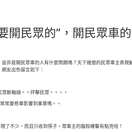
要開民眾的”，開民眾車
)
。豈非是開民眾車的人有什麼問題嗎？天下幾億的民眾車主表現
，網友出色留言如下：
民眾斷軸過。。抨擊民眾。。。。
常常要修車影響到事業嗎。。
現了不少，而且只收到筷子。眾車主的腦殼確鑿有點亮哈！