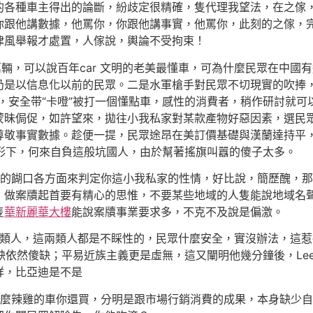
種車主得出的論斷，紛歧定很精確，隻代理我望法，在之傢，
你跟他講數據，他罵你，你跟他講事實，他罵你，此刻的之傢，
律風舉報才處置，人傢說，輿論不受拘束！
輛，可以說百年car 文明的老美最懂車，可為什麼民眾在中國
是以信息化以前的民眾。二是水軍槍手對民眾不切現實的吹捧，對
，安全带“卡噔”被打一個懂點車，感性的消費者，稍作研討就
蒙昧侷促，如許望來，拋往小我私家對某款產物好惡因素，選民
尊敬事實數據。趁便一提，民眾途昂在美訂價基礎與漢蘭達持平
的情形下，何來自負這般坑國人，由於幫著搖旗叫囂的傻子太多。
的餬口各方面來判定你這小我私家的性情，好比說，簡歷醜，那
，做案牘起首要有精心的思惟，不要某些地域的人隻能說地域名
隻
華新麗華大樓
能說案牘事業要求多，不克不及說是偏激。
人，這兩類人都是不睬性的，民眾什麼安全，實沒辦法，這惹得
缺依然傻缺；平易近族主義更是虛無，這又闡明他幾分鐘後，Lee
祥，比亞迪是不是
辣雞的車你還買，分明是跟市場行銷消費的成果，本身缺少自