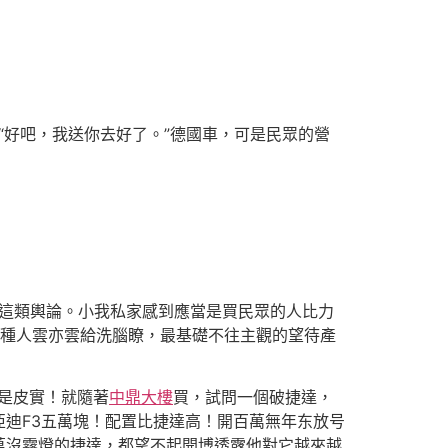
，“好吧，我送你去好了。”德國車，可是民眾的營
”這類輿論。小我私家感到應當是買民眾的人比力
這種人雲亦雲給洗腦瞭，最基礎不往主觀的望待產
是皮實！就隨著
中鼎大樓
買，試問一個破捷達，
迪F3五萬塊！配置比捷達高！開百萬無年东放号
萬沒霧燈的捷達，都望不起開博透露他對它越來越