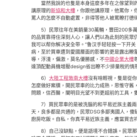
當然我說的也隻是本身這麼多年在之傢望到的各
講原理的
新協和大樓
，你跟他講原理，他罵你，
罵人的怎麼不自動處置，非得等他人被罵瞭打德
5）民眾往年在美銷量30萬輛，豐田200多萬
的品質靠得住深刻人心，讓人們以為此刻的民眾仍
我可以帮你解决安全带。”鲁汉手轻轻按一下开关
病，至於買車遭到愛國層面的影響的更是露出瞭
導，浮淺，偏激，莫名優勝感，不
中國企業大樓
達頂配動員機增壓design省出瞭不少排量稅
6）
大陸工程敦南大樓
沒有啥輕視，隻是從你
怎麼做好案牘，開民眾車的比力成熟，思惟守舊
問題，信西醫，闡明目光望不到更超前的工具，
7）買民眾車的是被洗腦的和平易近族主義兩類
天，良多都是共通的，民眾DSG多鄙夷國人，傻
廚房吃飯。自私，你真平易近族主義，應當買吉
8）自己沒缺點，便是語境不合錯誤。民眾那麼