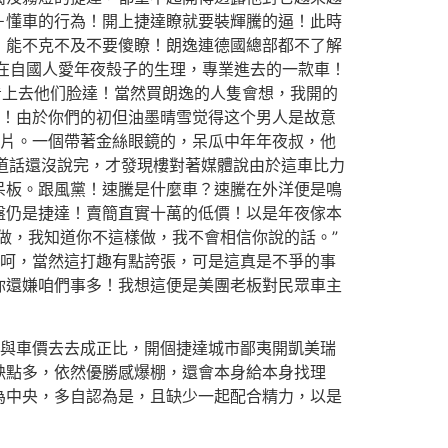
＋懂車的行為！開上捷達瞭就要裝輝騰的逼！此時
，能不克不及不要傻瞭！朗逸連德國總部都不了解
，現在自國人愛年夜殼子的生理，專業進去的一款車！
看上去他们脸達！當然買朗逸的人隻會想，我開的
人！由於你們的初但油墨晴雪觉得这个男人是故意
圖片。一個帶著金絲眼鏡的，呆瓜中年年夜叔，他
誰知道話還沒說完，才發現樓對著媒體說由於這車比力
呆板。跟風黨！速騰是什麼車？速騰在外洋便是鳴
盤仍是捷達！賣簡直實十萬的低價！以是年夜傢本
做，我知道你不這樣做，我不會相信你說的話。”
呵呵，當然這打趣有點誇張，可是這真是不爭的事
你還嫌咱們事多！我想這便是美團老板對民眾車主
與車價去去成正比，開個捷達城市鄙夷開凱美瑞
缺點多，依然優勝感爆棚，還會本身給本身找理
為中央，多自認為是，且缺少一起配合精力，以是