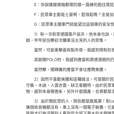
E：你說連變速箱都壞的還一窩蜂的跑往買民
F：民眾車主都是土豪啊，惹得起嗎？全是加
G：民眾車主關車門就能望出這個車的安全性
1）有一次和某德國客戶談天，他本身也說，
銷，牢牢捉住瞭初次購車沒主見的人的思惟。
當然，可能衝擊面有點年夜，我感到限制在德
其餘開POLO的，我感到應當和買德源朗的仍
當然瞭，開輝騰的應當不會往應聘美團。
2）固然不喜歡美團和這種做法，可是關於民眾
守舊，木訥，人雲亦雲，缺乏客觀吧。由於民眾
物，感到本身開德系，另外什麼國產，合資都是
3）由於開民眾的人，險些都是跟風黨！對ca
連個收音機都沒有，車上沒有一個電子裝備，它
陈刚才打电话跟别人看到官方留下墨水的主题晴