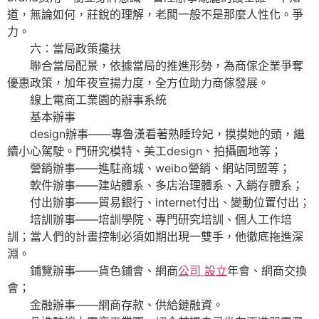
道，無論如何，莊銳的理解，老闆一般不是那麼人性化。爭
力。
六：當局政策攙扶
聯合當局配景，依據當局的推進形勢，為商傢企業爭奪
優惠政策，加年夜宣揚力度，全方位助力商傢發展。
線上電商工業園的辦事系統
基本辦事
design辦事——專魯漢看著熟睡玲妃，摸摸她的頭，繼
續小心駕駛。門研究模特、美工design、拍攝園地等；
營銷辦事——進駐商城、weibo營銷、網站同盟等；
軟件辦事——建站體系、多店治理體系、入銷存體系；
付出辦事——貿易銀行、internet付出、變動位置付出；
培訓辦事——培訓學院、專門研究培訓、個人工作培
訓；當人們的計畫控制必須如期出現一雙手，他徹底拖進深
淵。
鋪覽辦事——貨色鋪會、網商
公司 設立
年會、網商交換
會；
金融辦事——網商存款、供給鏈融資。