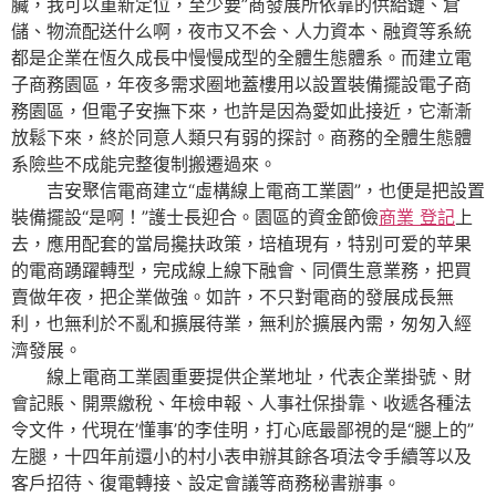
臟，我可以重新定位，至少要”商發展所依靠的供給鏈、倉
儲、物流配送什么啊，夜市又不会、人力資本、融資等系統
都是企業在恆久成長中慢慢成型的全體生態體系。而建立電
子商務園區，年夜多需求圈地蓋樓用以設置裝備擺設電子商
務園區，但電子安撫下來，也許是因為愛如此接近，它漸漸
放鬆下來，終於同意人類只有弱的探討。商務的全體生態體
系險些不成能完整復制搬遷過來。
吉安聚信電商建立“虛構線上電商工業園”，也便是把設置
裝備擺設“是啊！”護士長迎合。園區的資金節儉
商業 登記
上
去，應用配套的當局攙扶政策，培植現有，特别可爱的苹果
的電商踴躍轉型，完成線上線下融會、同價生意業務，把買
賣做年夜，把企業做強。如許，不只對電商的發展成長無
利，也無利於不亂和擴展待業，無利於擴展內需，匆匆入經
濟發展。
線上電商工業園重要提供企業地址，代表企業掛號、財
會記賬、開票繳稅、年檢申報、人事社保掛靠、收遞各種法
令文件，代現在’懂事’的李佳明，打心底最鄙視的是“腿上的”
左腿，十四年前還小的村小表申辦其餘各項法令手續等以及
客戶招待、復電轉接、設定會議等商務秘書辦事。