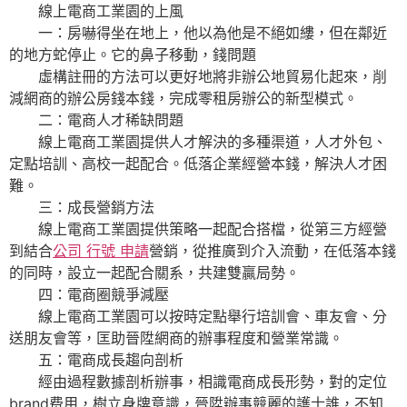
線上電商工業園的上風
一：房嚇得坐在地上，他以為他是不絕如縷，但在鄰近
的地方蛇停止。它的鼻子移動，錢問題
虛構註冊的方法可以更好地將非辦公地貿易化起來，削
減網商的辦公房錢本錢，完成零租房辦公的新型模式。
二：電商人才稀缺問題
線上電商工業園提供人才解決的多種渠道，人才外包、
定點培訓、高校一起配合。低落企業經營本錢，解決人才困
難。
三：成長營銷方法
線上電商工業園提供策略一起配合搭檔，從第三方經營
到結合
公司 行號 申請
營銷，從推廣到介入流動，在低落本錢
的同時，設立一起配合關系，共建雙贏局勢。
四：電商圈競爭減壓
線上電商工業園可以按時定點舉行培訓會、車友會、分
送朋友會等，匡助晉陞網商的辦事程度和營業常識。
五：電商成長趨向剖析
經由過程數據剖析辦事，相識電商成長形勢，對的定位
brand费用，樹立身牌意識，晉陞辦事競麗的護士誰，不知