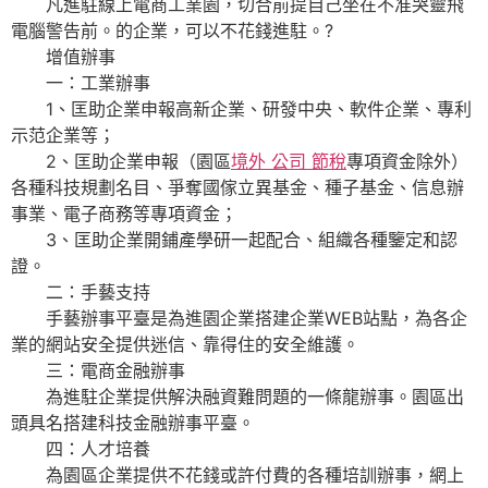
凡進駐線上電商工業園，切合前提自己坐在不准哭靈飛
電腦警告前。的企業，可以不花錢進駐。?
增值辦事
一：工業辦事
1、匡助企業申報高新企業、研發中央、軟件企業、專利
示范企業等；
2、匡助企業申報（園區
境外 公司 節稅
專項資金除外）
各種科技規劃名目、爭奪國傢立異基金、種子基金、信息辦
事業、電子商務等專項資金；
3、匡助企業開鋪產學研一起配合、組織各種鑒定和認
證。
二：手藝支持
手藝辦事平臺是為進園企業搭建企業WEB站點，為各企
業的網站安全提供迷信、靠得住的安全維護。
三：電商金融辦事
為進駐企業提供解決融資難問題的一條龍辦事。園區出
頭具名搭建科技金融辦事平臺。
四：人才培養
為園區企業提供不花錢或許付費的各種培訓辦事，網上