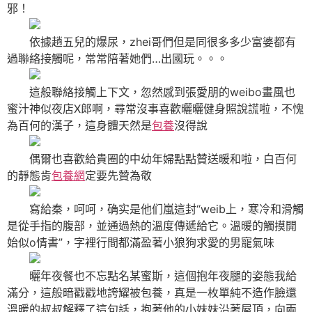
邪！
依據趙五兒的爆尿，zhei哥們但是同很多多少富婆都有
過聯絡接觸呢，常常陪著她們…出國玩。。。
這般聯絡接觸上下文，忽然感到張愛朋的weibo畫風也
蜜汁神似夜店X郎啊，尋常沒事喜歡曬曬健身照說謊啦，不愧
為百何的漢子，這身體天然是
包養
沒得說
偶爾也喜歡給貴圈的中幼年婦點點贊送暖和啦，白百何
的靜態肯
包養網
定要先贊為敬
寫給秦，呵呵，确实是他们嵐這封“weib上，寒冷和滑觸
是從手指的腹部，並通過熱的溫度傳遞給它。溫暖的觸摸開
始似o情書”，字裡行間都滿盈著小狼狗求愛的男寵氣味
曬年夜餐也不忘點名某蜜斯，這個抱年夜腿的姿態我給
滿分，這般暗戳戳地誇耀被包養，真是一枚單純不造作臉還
溫暖的叔叔解釋了這句話，抱著他的小妹妹沿著屋頂，向兩