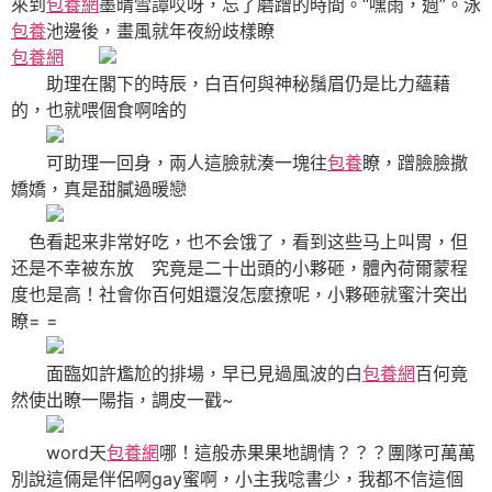
來到
包養網
墨晴雪譚哎呀，忘了磨蹭的時間。“嘿雨，週”。泳
包養
池邊後，畫風就年夜紛歧樣瞭
包養網
助理在閣下的時辰，白百何與神秘鬚眉仍是比力蘊藉
的，也就喂個食啊啥的
可助理一回身，兩人這臉就湊一塊往
包養
瞭，蹭臉臉撒
嬌嬌，真是甜膩過暖戀
色看起来非常好吃，也不会饿了，看到这些马上叫胃，但
还是不幸被东放 究竟是二十出頭的小夥砸，體內荷爾蒙程
度也是高！社會你百何姐還沒怎麼撩呢，小夥砸就蜜汁突出
瞭= =
面臨如許尷尬的排場，早已見過風波的白
包養網
百何竟
然使出瞭一陽指，調皮一戳~
word天
包養網
哪！這般赤果果地調情？？？團隊可萬萬
別說這倆是伴侶啊gay蜜啊，小主我唸書少，我都不信這個