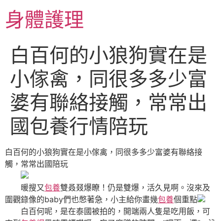
跳
身體護理
至
主
要
白百何的小狼狗實在是
內
容
小傢禽，同很多多少富
婆有聯絡接觸，常常出
國包養行情陪玩
白百何的小狼狗實在是小傢禽，同很多多少富婆有聯絡接
觸，常常出國陪玩
暖搜又
包養
雙叒叕爆瞭！仍是雙爆，活久見啊。沒來及
圍觀錄像的baby們也憋著急，小主給你畫幾
包養
個重點
白百何呢，是在泰國被拍的，開端兩人隻是吃用飯，可