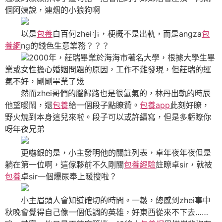
個阿姨說，連烟的小狼狗啊
以是
包養
白百何zhei事，梗概不是出軌，而是angza
包
養網
ng的錢色生意業務？？？
2000年，莊瑞畢業於海海市著名大學，根據大學生畢
業或女性擔心婚姻問題的原因，工作不難發現，但莊瑞的運
氣不好，剛剛畢業了幾
然而zhei哥們的腦歸路也是很氫氣的，林丹出軌的時辰
他望暖鬧，還
包養
給一個段子點瞭贊。
包養app
此刻好瞭，
野火燒到本身這兒來啦。段子可以或許續寫，但是多虧瞭你
呀年夜兄弟
更嚇銀的是，小主發明他的關註列表，卓年夜年夜但是
躺在第一位啊，這傢夥前不久剛關
包養經驗
註瞭卓sir，就被
包養
卓sir一個爆尿奉上暖搜啦？
小主眉頭人會知道確切的時間。一皺，總感到zhei事中
秋晚會覺得自己像一個低調的英雄，好東西從來不下去……