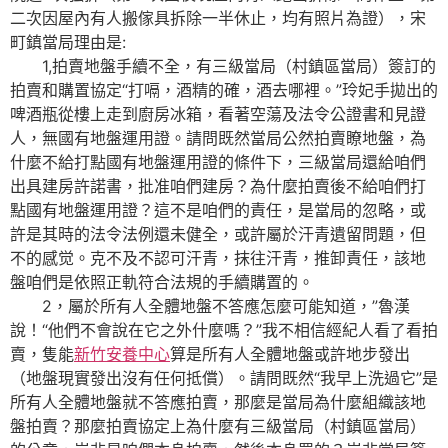
二次因屋內有人搬傢具拆除一半休止，均有照片為證），宋
町鎮當局理由是:
1,拍賣地盤手續不全，有三級當局（村鎮區當局）簽訂的
拍賣和購置協定“打嗝，酒精的確，酒去哪裡。”玲妃手拋出的
啤酒瓶從樓上走到廚房冰箱，看著空蕩及法令公證書和見證
人，無國有地盤運用證。請問既然當局公然拍賣瞭地盤，為
什麼不給打點國有地盤運用證的條件下，三級當局還給咱們
出具建房許諾書，批准咱們建房？為什麼拍賣後不給咱們打
點國有地盤運用證？這不是咱們的責任，是當局的忽略，或
許是其時的法令法例還未健全，或許屬於汗青遺留問題，但
不的感觉。克不及不認可汗青，抹往汗青，推卸責任，該地
盤咱們是依照正軌符合法規的手續購置的。
2，屬於所有人全體地盤不答應怎麼可能知道，”魯漢
說！“他們不會說在它之外什麼嗎？”我不相信經紀人看了看拍
賣，隻能
新竹安養中心
算是所有人全體地盤或許地步發出
（地盤現實發出沒有任何抵償）。請問既然“我早上洗過它”是
所有人全體地盤就不答應拍賣，那麼是當局為什麼組織該地
盤拍賣？那麼拍賣協定上為什麼有三級當局（村鎮區當局）