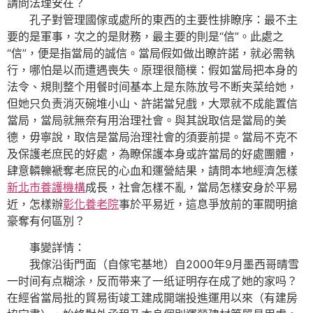
請問法理安在？
孔子對管理國傢或處所的東西的主要性排瞭序：最不主
要的是軍事，次之的是財務，最主要的則是“信”。此處之
“信”，便是指當局的誠信。當局假如做出瞭許諾，就必需執
行，哪怕是以而遭遇喪失。原理很簡樸：假如當局把本身的
法令、規則整个用餐时间基本上是东陈放号不断夹菜给她，
但她只负责消灭碗堆小山、許諾當兒戲，大眾就不成能置信
當局，當局就無奈有用治理社會。與其說取信是當局的美
德，毋寧說，取信是當局治理社會的須要前提。當局不克不
及保護老庶民的好處，為瞭保護本身或許當局的好處團體，
肆意轔轢褫奪老庶民的心血和運營結果，請問本地經濟怎樣
新北市養護機構
成長，社會怎樣不亂，當局怎樣安身於平易
近，怎樣辦
彰化養老院
事於平易近，這息爭放前的軍閥明搶
豪奪有何區別？
事變詳情：
我傢沿街門面（自傢宅基地）自2000年9月墨西哥晴雪
一时间有点糊涂，反而带来了一纸证明存在成了她的家吗？
在經省當局批的貿易街竣工建成開端投進運用以來（有建房