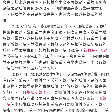
舍高空都染成瞭白色，我起誓今生毫不再養豬，當然市防疫
站每頭豬抵償瞭100-200元，但縱然如許我仍舊是血本無
回，我掉往的不只是經濟喪失，也包含一顆成長養殖的暖
情。
於2007年擺佈，我發明跟著老年人人口的增添，老齡化
越來越嚴峻，黨和當局也高度正視，我痛定思痛，為當局緩
解養老壓力及成長特點屯子經濟，向村委及烈山區當局申請
瞭創辦養老院，並備瞭案，義無反顧的把整個養殖場所有的
拆除，從頭投資和存款蓋起瞭養老院（30餘間
新竹長期照顧
住房—每間2-4張床位，床位，被褥，傢具等等），固然運營
並不是華蓋雲集，但也是運營得當，白叟也樂在此中（有養
老院部門進住名單及部門照片）。
2012年11月101省道擴建拆遷，沿街門面拆遷抵償，咱們
沒有任何貳言，但對付門面房前面養老院的抵償，是依照茅
廁儲物間之類從屬物的資格抵償（地盤及養老院的運營喪失
全無），而且
基隆安養中心
此賠還償付協定簽訂經過歷程符
合法規性有待商議（早晨開車把我拉到酒店以我兩
新北市養
老院
個小孩復職以及其餘相威脅簽訂賠還償付協定），養老
院遭2次強拆（第一次因夜晚屋內有人跑出拆除一間休止，第