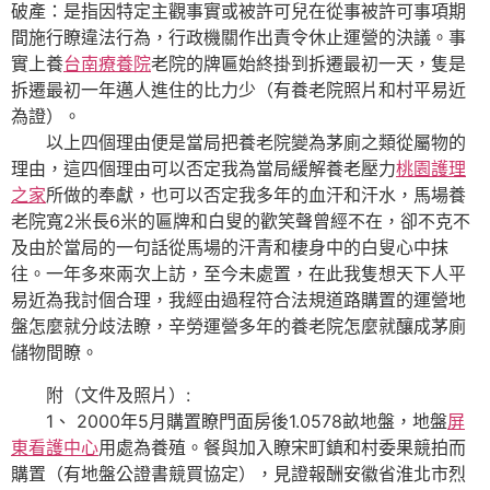
破產：是指因特定主觀事實或被許可兒在從事被許可事項期
間施行瞭違法行為，行政機關作出責令休止運營的決議。事
實上養
台南療養院
老院的牌匾始終掛到拆遷最初一天，隻是
拆遷最初一年邁人進住的比力少（有養老院照片和村平易近
為證）。
以上四個理由便是當局把養老院變為茅廁之類從屬物的
理由，這四個理由可以否定我為當局緩解養老壓力
桃園護理
之家
所做的奉獻，也可以否定我多年的血汗和汗水，馬場養
老院寬2米長6米的匾牌和白叟的歡笑聲曾經不在，卻不克不
及由於當局的一句話從馬場的汗青和棲身中的白叟心中抹
往。一年多來兩次上訪，至今未處置，在此我隻想天下人平
易近為我討個合理，我經由過程符合法規道路購置的運營地
盤怎麼就分歧法瞭，辛勞運營多年的養老院怎麼就釀成茅廁
儲物間瞭。
附（文件及照片）:
1、 2000年5月購置瞭門面房後1.0578畝地盤，地盤
屏
東看護中心
用處為養殖。餐與加入瞭宋町鎮和村委果競拍而
購置（有地盤公證書競買協定），見證報酬安徽省淮北市烈