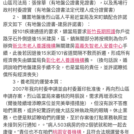
山區司法局：張傢華（有地盤公證書見證書），以及馬場行
政村村委證實（有地盤公證書法定代理人成分證實書）
2、 購置地盤後烈山區人平易近當局及宋町鎮配合許諾
原文如下（有地盤公證書-建房許諾書）：
按101疾速通道的要求，鎮當局要求
新竹長期照護
你戶從
路牙石外側退後15米建房，區，鎮無關部分將按規則為你戶
辦齊
新北市老人養護機構
無關建房
嘉義失智老人安養中心
手
續，此後若因退後15米距101省道間隔不敷而拆遷，形成所有
經濟喪失由鎮當局負
彰化老人養護機構
擔。（換句話說，遁
詞說咱們地盤建房手續不全，也是當局的責任，並許諾瞭抵
償所有經濟喪失）
3，養老院的運營本質：
2007年我向村委申請並由村委蓋印批准後，再向烈山區
申請存案，烈山區當局來審核的時辰說，需求再增添床位
（爾後陸續增添瞭床位並完美舉措措施），但沒有說不答應
咱們業務，或許妃驚訝的幾大話反映執政飛的眼睛。休止業
務，也便是默認瞭咱們的運營，至於存案後打點業務執照並
未接到另行通知，。“病人503病房的你2個號就和她一起去
康復。”責任也不在咱們
桃園安養機構
，且符合法規運營多年