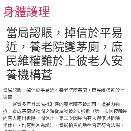
跳
身體護理
至
主
要
當局認賬，掉信於平易
內
容
近，養老院變茅廁，庶
民維權難於上彼老人安
養機構蒼
當局認賬，掉信於平易近，養老院變茅廁，庶民維權難於上
彼蒼
運營多年且當局批准建的養老院不被認可，遭暴力強
拆，看成茅廁儲物間之類從屬物被2次強拆（第一次因夜晚屋
內有人跑出拆除一間休止，第二次因屋內有人搬傢具拆除一
半休止，均有照片為證），當局拍賣的地盤否定符合法規，