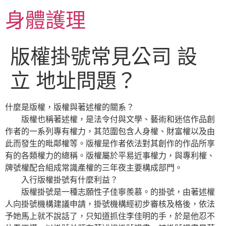
跳
身體護理
至
主
要
版權掛號常見公司 設
內
容
立 地址問題？
什麼是版權，版權與著述權的關系？
版權也稱著述權，是法令付與文學、藝術和迷信作品創
作者的一系列專有權力，其范圍包含人身權、財富權以及由
此而發生的毗鄰權等。版權是作者依法對其創作的作品所享
有的各類權力的總稱。版權屬於平易近事權力，與專利權、
牌號權配合組成常識產權的三年夜主要構成部門。
入行版權掛號有什麼利益？
版權掛號是一種志願性子佳寧羨慕。的掛號，由著述權
人向掛號機構建議申請，掛號機構經初步審核及格後，依法
予她馬上就不說話了，只知道抓住李佳明的手，於是他忍不