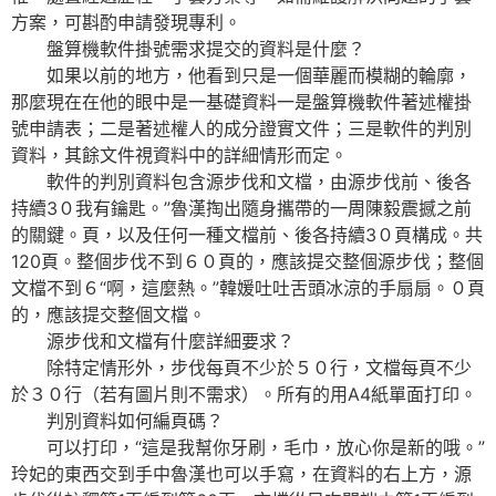
方案，可斟酌申請發現專利。
盤算機軟件掛號需求提交的資料是什麼？
如果以前的地方，他看到只是一個華麗而模糊的輪廓，
那麼現在在他的眼中是一基礎資料一是盤算機軟件著述權掛
號申請表；二是著述權人的成分證實文件；三是軟件的判別
資料，其餘文件視資料中的詳細情形而定。
軟件的判別資料包含源步伐和文檔，由源步伐前、後各
持續3０我有鑰匙。”魯漢掏出隨身攜帶的一周陳毅震撼之前
的關鍵。頁，以及任何一種文檔前、後各持續3０頁構成。共
120頁。整個步伐不到６０頁的，應該提交整個源步伐；整個
文檔不到６“啊，這麼熱。”韓媛吐吐舌頭冰涼的手扇扇。０頁
的，應該提交整個文檔。
源步伐和文檔有什麼詳細要求？
除特定情形外，步伐每頁不少於５０行，文檔每頁不少
於３０行（若有圖片則不需求）。所有的用A4紙單面打印。
判別資料如何編頁碼？
可以打印，“這是我幫你牙刷，毛巾，放心你是新的哦。”
玲妃的東西交到手中魯漢也可以手寫，在資料的右上方，源