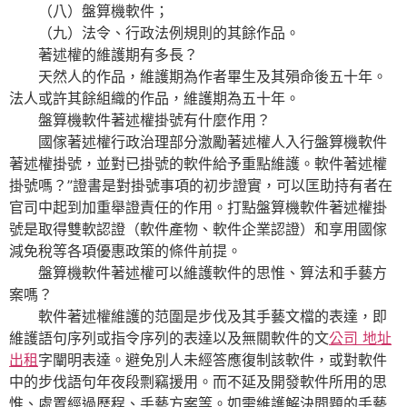
（八）盤算機軟件；
（九）法令、行政法例規則的其餘作品。
著述權的維護期有多長？
天然人的作品，維護期為作者畢生及其殞命後五十年。
法人或許其餘組織的作品，維護期為五十年。
盤算機軟件著述權掛號有什麼作用？
國傢著述權行政治理部分激勵著述權人入行盤算機軟件
著述權掛號，並對已掛號的軟件給予重點維護。軟件著述權
掛號嗎？”證書是對掛號事項的初步證實，可以匡助持有者在
官司中起到加重舉證責任的作用。打點盤算機軟件著述權掛
號是取得雙軟認證（軟件產物、軟件企業認證）和享用國傢
減免稅等各項優惠政策的條件前提。
盤算機軟件著述權可以維護軟件的思惟、算法和手藝方
案嗎？
軟件著述權維護的范圍是步伐及其手藝文檔的表達，即
維護語句序列或指令序列的表達以及無關軟件的文
公司 地址
出租
字闡明表達。避免別人未經答應復制該軟件，或對軟件
中的步伐語句年夜段剽竊援用。而不延及開發軟件所用的思
惟、處置經過歷程、手藝方案等。如需維護解決問題的手藝