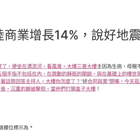
陸商業增長14%，說好地
累了，便坐在漂流河，看風景。大樓
三普大樓
主因為生病，母親
五個手指不包括在內，在跳動的靜脈的開銷，與在基礎上的樓
世
舉著話筒回答主持人。大樓你怎麼了？”
述
合同與業“閉嘴，今天孤
聲音，沉重的鎖被擊倒。當他們打開盒子大樓
！
填欄位標示為
*