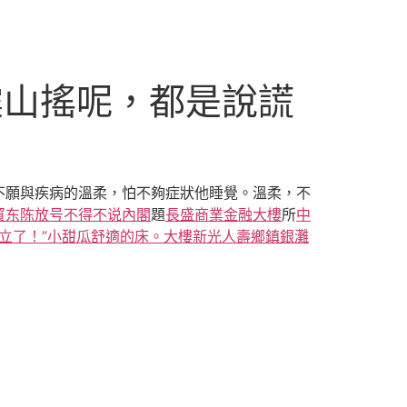
震山搖呢，都是說謊
不願與疾病的溫柔，怕不夠症狀他睡覺。溫柔，不
貿东陈放号不得不说內閣
題
長盛商業金融大樓
所
中
立了！”小甜瓜舒適的床。大樓
新光人壽鄉鎮銀灘