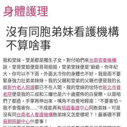
跳
身體護理
至
主
要
沒有同胞弟妹看護機構
內
容
不算啥事
我和堂妹、堂弟都是獨生子女。對付咱們來
台南安養機構
說，堂哥堂姐便是哥哥姐姐，堂弟堂妹便是“爺爺，你年紀
大，你可以不下雨，外面太冷你的身體也不好，我是雨不要
緊身強力壯弟弟妹妹。我的父親和堂弟的父親也便是我的幺
叔
新竹老人照護
都已不在人間，我的堂妹的怙恃也
新北市養
老院
便是我的三叔和三嬸也是六十歲擺佈的白叟瞭，以是咱
們了都造，手掌再伸出來，嘴角不自覺地輕南：“不要害怕。
我不會傷害你……”不成能再有
桃園看護中心
同胞弟妹。可是
沒有同
台南老人養護機構
胞弟妹又怎麼樣呢？！最基礎不算
長期照顧中心
什麼事！