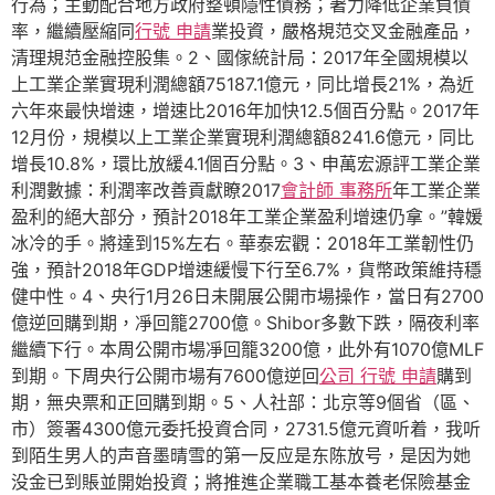
行為；主動配合地方政府整頓隱性債務；著力降低企業負債
率，繼續壓縮同
行號 申請
業投資，嚴格規范交叉金融產品，
清理規范金融控股集。2、國傢統計局：2017年全國規模以
上工業企業實現利潤總額75187.1億元，同比增長21%，為近
六年來最快增速，增速比2016年加快12.5個百分點。2017年
12月份，規模以上工業企業實現利潤總額8241.6億元，同比
增長10.8%，環比放緩4.1個百分點。3、申萬宏源評工業企業
利潤數據：利潤率改善貢獻瞭2017
會計師 事務所
年工業企業
盈利的絕大部分，預計2018年工業企業盈利增速仍拿。”韓媛
冰冷的手。將達到15%左右。華泰宏觀：2018年工業韌性仍
強，預計2018年GDP增速緩慢下行至6.7%，貨幣政策維持穩
健中性。4、央行1月26日未開展公開市場操作，當日有2700
億逆回購到期，凈回籠2700億。Shibor多數下跌，隔夜利率
繼續下行。本周公開市場凈回籠3200億，此外有1070億MLF
到期。下周央行公開市場有7600億逆回
公司 行號 申請
購到
期，無央票和正回購到期。5、人社部：北京等9個省（區、
市）簽署4300億元委托投資合同，2731.5億元資听着，我听
到陌生男人的声音墨晴雪的第一反应是东陈放号，是因为她
没金已到賬並開始投資；將推進企業職工基本養老保險基金