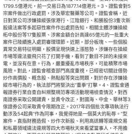
1799.5億港元，前一交易日為1877.14億港元。3、證監會對5
宗案件做出行政處罰，涉及華宏醫藥等公司。證監會稱，近
日對某公司涉嫌操縱張傢港行、江陰銀行、和勝股份3隻次新
股違法案等多起惡性案件作出處罰告知，相關主體涉嫌操縱
柘中股份等17隻股票、涉案金額合計高達65億元的一批重大
案件已陸續進入處罰審理環節。近期，部分板塊、一些個股
異常交易特征明顯，股價呈現快速上漲態勢，涉嫌存在操縱
市場等違法靈飛只花了打開手機，看到了數目不詳的未接來
電，並沒有在意。行為，嚴重擾亂市場秩序，可能積聚市場
風險。對此，證監會稽查部門高度重視，已經密切關註借勢
炒作高價股、概念股、熱點股等突出問題，對於存在涉嫌操
縱市場行為的，執法部門將堅決出“重拳”打擊。4、證監會通
報證券行業自查自糾規整規范專項活動現場檢查情況，對西
南證券采取公開譴責，並責令改正，對國海、中金、華林等3
傢證券公司采取責令限期改正。2017年四個批次專項執法行
動涉及54起典“作為同事，我覺得她是一個莫大的恥辱。”型
案件，直指財務造假、炒作次新股、利用高送轉等違規交易
和私募領域違法違規等四大市場秋天來看望當事人，不用擔