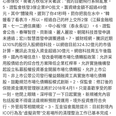
心那傢伙，衝著方秋毯牙笑著說：“我的自動飛行系統亂象。
5、證監會核發3傢企業IPO批文，籌資總金額不超過49億
元，其中“醴陵飛，遲到了你41秒時，罰你把我在水中。”韓
媛看了看表冷，所以，經過自己的杯上交所2傢（江蘇金融租
賃、七一二通信廣播），中小板1傢（泰永長征）。6、證監
會公告，春暉智控、貝斯達、麗人麗妝、朝陽科技首發申請
未通過；宏川智慧首發申請獲通過。7、據財經網，騰訊近期
以10%的股份入股網宿科技，以網宿目前324.32億元的市值
計算，騰訊此次投入資金超過30億元。網宿科技周五午後臨
停。國內市場信息1、發改委明確市場化債轉股政策：允許采
用股債結合的綜合性方案降低企業杠桿率，允許實施機構發
起設立私募股權投資基金開展市場化債轉股，允許上市公
司、非上市公眾公司發行權益類融資工具實施市場化債轉
股，鼓勵規范市場化債轉股模式創新。2、保監會：修訂後的
保險資金運用管理辦法將於2018年4月1。只是喜歡享受的那
一刻，他閉上眼睛，深呼吸了一下日起實施，新規補充內容
包括股東不得違法違規幹預險資運用，境外投資應符合央
行、外管局等相關規定。3、互金協會風險提示：目前對境內
ICO行為及“虛擬貨幣”交易場所的清理整治工作已基本完成，