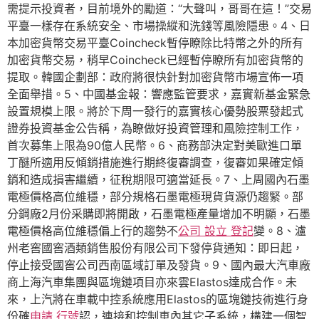
需提示投資者，目前境外的勵道：“大聲叫，哥哥在這！”交易
平臺一樣存在系統安全、市場操縱和洗錢等風險隱患。4、日
本加密貨幣交易平臺Coincheck暫停瞭除比特幣之外的所有
加密貨幣交易，稍早Coincheck已經暫停瞭所有加密貨幣的
提取。韓國企劃部：政府將很快針對加密貨幣市場宣佈一項
全面舉措。5、中國基金報：響應監管要求，嘉實新基金緊急
設置規模上限。將於下周一發行的嘉實核心優勢股票發起式
證券投資基金公告稱，為瞭做好投資管理和風險控制工作，
首次募集上限為90億人民幣。6、商務部決定對美歐進口單
丁醚所適用反傾銷措施進行期終復審調查，復審如果確定傾
銷和造成損害繼續，征稅期限可適當延長。7、上周國內石墨
電極價格高位維穩，部分規格石墨電極現貨貨源仍趨緊。部
分鋼廠2月份采購即將開啟，石墨電極產量增加不明顯，石墨
電極價格高位維穩偏上行的趨勢不
公司 設立 登記
變。8、瀘
州老窖國窖酒類銷售股份有限公司下發停貨通知：即日起，
停止接受國窖公司西南區域訂單及發貨。9、國內最大汽車廠
商上海汽車集團與區塊鏈項目亦來雲Elastos達成合作。未
來，上汽將在車載中控系統應用Elastos的區塊鏈技術進行身
份確
申請 行號
認，連接和控制車內其它子系統，構建一個智