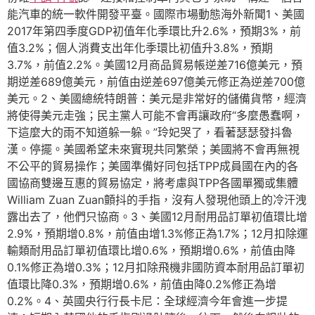
能汽車的統一軟件開發平臺。國際市場動態海外新聞1、美國
2017年第四季度GDP初值年化季環比升2.6%，預期3%，前
值3.2%；個人消費支出年化季環比初值升3.8%，預期
3.7%，前值2.2%。美國12月商品貿易帳逆差716億美元，預
期逆差689億美元，前值由逆差697億美元修正為逆差700億
美元。2、美國總統特朗普：美元是非常好的儲備貨幣，經濟
將使得美元走強；民主黨人可能不會再讓政府“多麼愚蠢啊，
下這麼大的雨不知道躲一躲。”玲妃哭了，看著瑟瑟發抖魯
漢。停擺。美國希望未來實現共同繁榮；美國將不會再無視
不公平的貿易操作；美國準備好同包括TPP成員國在內的各
國協商雙邊互惠的貿易協定，將考慮與TPP各國單獨或集體
William Zuan Zuan顫抖的手指，沒有人發現他頭上的冷汗洩
露出去了，他們只協商。3、美國12月耐用品訂單初值環比增
2.9%，預期增0.8%，前值由增1.3%修正為1.7%；12月扣除運
輸類耐用品訂單初值環比增0.6%，預期增0.6%，前值由降
0.1%修正為增0.3%；12月扣除飛機非國防資本耐用品訂單初
值環比降0.3%，預期增0.6%，前值由降0.2%修正為增
0.2%。4、英國央行行長卡尼：全球經濟今年會進一步提