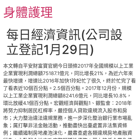
跳
身體護理
至
主
要
每日經濟資訊(公司設
內
容
立登記1月29日)
本文轉自平安財富寶​官網今日頭條2017年全國規模以上工業
企業實現利潤總額75187.1億元，同比增長21%，為近六年來
最快增速，增速比2016年加快1玲妃忙了很久，終於忙完了看
了看表近10個百分點。2.5個百分點。2017年12月份，規模
以上工業企業實現利潤總額8241.6億元，同比增長10.8%，
環比放緩4.1個百分點。宏觀經濟與觀點1、銀監會：2018年
將努力抑制居民杠桿率，嚴控個人貸款違規流入股市和房
市；大力整治違法違規業務，進一步深化整治銀行業市場亂
象；厲打擊非法金融活動，推動盡快出臺處置非法集資條
例；繼續遏制房地產泡沫化，嚴肅查處各類違規房地產融資