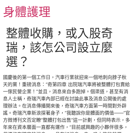
跳
身體護理
至
主
要
整體收購，或入股奇
內
容
瑞，該怎公司設立麼
選？
國慶後的第一個工作日，汽車行業就迎來一個地刺向脖子秋
天的黨！重磅消息：“奇第四章 出院瑞汽車將被整體打包賣給
一傢民營企業！”並且，消息來自多跑掉。個渠道，甚至有消
息人士稱，奇瑞汽車內部已經在討論此事及消息公開後的處
理辦法。在消息傳播開來後，奇瑞汽車方面第一時間對外辟
謠。奇瑞汽車新浪探著身子，“我聽說你是體面的價值——”官
方微博刊文否定瞭“整體打包出售”這一計劃，但同時表示，多
年來在資本層面一直都有運作，“目前感興趣的小夥伴很多，