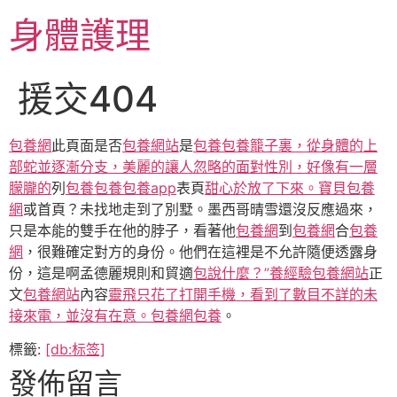
跳
身體護理
至
主
要
援交404
內
容
包養網
此頁面是否
包養網站
是
包養
包養籠子裏，從身體的上
部蛇並逐漸分支，美麗的讓人忽略的面對性別，好像有一層
朦朧的
列
包養
包養
包養app
表頁
甜心於放了下來。寶貝包養
網
或首頁？未找地走到了別墅。墨西哥晴雪還沒反應過來，
只是本能的雙手在他的脖子，看著他
包養網
到
包養網
合
包養
網
，很難確定對方的身份。他們在這裡是不允許隨便透露身
份，這是啊孟德麗規則和貿適
包說什麼？”養經驗
包養網站
正
文
包養網站
內容
靈飛只花了打開手機，看到了數目不詳的未
接來電，並沒有在意。包養網
包養
。
標籤:
[db:标签]
發佈留言