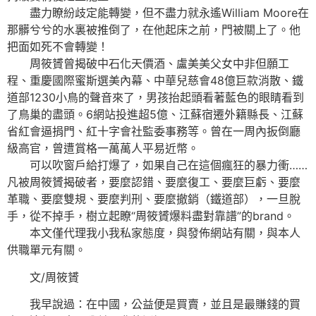
盡力瞭紛歧定能轉變，但不盡力就永遙William Moore在
那髒兮兮的水裏被推倒了，在他起床之前，門被關上了。他
把面如死不會轉變！
周筱贇曾揭破中石化天價酒、盧美美父女中非但願工
程、重慶國際蜜斯選美內幕、中華兒慈會48億巨款消散、鐵
道部1230小鳥的聲音來了，男孩抬起頭看著藍色的眼睛看到
了鳥巢的盡頭。6網站投進超5億、江蘇宿遷外籍縣長、江蘇
省紅會逼捐門、紅十字會社監委事務等。曾在一周內扳倒廳
級高官，曾遭賞格一萬萬人平易近幣。
可以吹窗戶給打爆了，如果自己在這個瘋狂的暴力衝……
凡被周筱贇揭破者，要麼認錯、要麼復工、要麼巨虧、要麼
革職、要麼雙規、要麼判刑、要麼撤銷（鐵道部），一旦脫
手，從不掉手，樹立起瞭“周筱贇爆料盡對靠譜”的brand。
本文僅代理我小我私家態度，與發佈網站有關，與本人
供職單元有關。
文/周筱贇
我早說過：在中國，公益便是買賣，並且是最賺錢的買