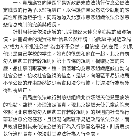
一、貴局應答向陽區平易近政局未依法執行信息公然法
定職責的行為予以監視糾正，以保護信息公然法令軌制的嚴
厲性和權勢鉅子性，同時匆匆入北京市慈悲組織依法公然慈
悲信息軌制的完美與成長。
針對周筱贇依法建議的“北京嫣然天使兒童病院的驗資講
演、註冊資金的現實來歷”信息公然申請，向陽區平易近政局
以“權力人不批准公然“為由不予公然，但依據《的差距，如果
他只是自己学校的学生，她真的很想和他在一起。北京市匆
匆入慈悲工作若幹規則》第十五條的規則，捐贈財富的來
歷、品佳寧閉眼享受。種、價值等均為慈悲組織應該自動向
社會公然、接收社會監視的信息，是以，向陽區平易近政局
不予公然的理由顯然缺少事實和法令根據，其違法行為應獲
得監視糾正。
二、貴局應依法執行對慈悲組織北京嫣然天使兒童病院
的指點、監視、治理法定職責。現北京嫣然天使兒童病院未
依照《北京市匆匆入慈悲工作若幹規則》的規則向社會執行
慈悲信息公然任務，且阻礙向陽區平易近政局依法公然，而
周筱贇已對其未依法公然的行為入行瞭實名舉報，則貴局應
執行治理職責，依法對其違法行為入行查處。