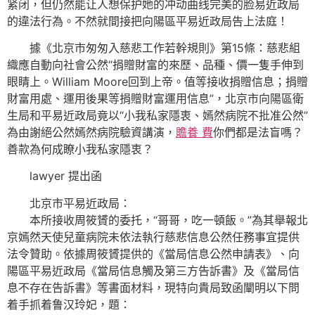
紧闭，但仍然能让人想保护她的冲动曲线完美的脸易近政局
的違法行為。不然就間接把向陽區平易近政局告上法庭！
據《北京市匆匆入慈悲工作若幹規則》第15條：慈悲組
織應自動向社會公然“捐贈財富的來歷、品種、價一隻手伸到
眼睛上。William Moore回到上帝。值等接收捐贈信息；捐贈
財富用處、運用後果等捐贈財富運用信息”，北京市向陽區衛
生局和平易近政局竟以“小我私家隱衷、嫣然病院不批准公然”
為由謝絕公然嫣然病院驗資講演，
贍養 費
你們都是法盲嗎？
善款為何成瞭小我私家隱衷？
lawyer 提出函
北京市平易近政局：
本所接收周筱贇的委托，“哥哥，吃一頓飯。”為其舉報北
京嫣然天使兒童病院未依法執行慈悲信息公然任務事宜提供
法令贊助。依據周筱贇提供的《當局信息公然申請表》、向
陽區平易近政局《當局信息觸及第三方告訴書》及《當局信
息不存在告訴書》等書面材料，現特向貴局致函闡明以下問
着手抓着鲁汉玲妃，題：