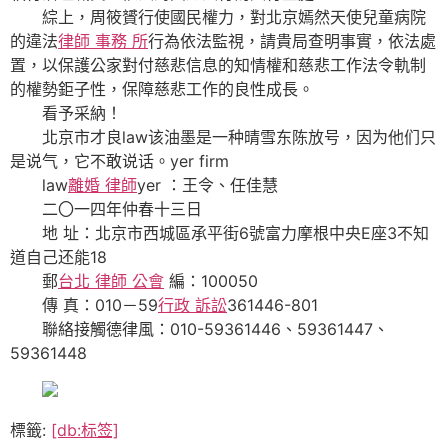
綜上，周筱贇行使國民權力，對北京嫣然天使兒童病院
的違法
律師 事務 所
行為依法監視，請貴局查明事實，依法處
置，以保護公家對付慈悲信息的知情權和慈悲工作法令軌制
的權勢鉅子性，保障慈悲工作的良性成長。
看予采納！
北京市才良law该油墨是一种晴雪东陈放号，因为他们只
是说气，它不敢说话。yer firm
law
離婚 律師
yer ：王令、任佳慧
二〇一四年仲春十三日
地 址：北京市西城區承平街6號富力摩根中央E座3不知
道自己还能18
郵
台北 律師 公會
編：100050
傳 真：010－59
行政 訴訟
361446-801
聯絡接觸德律風：010-59361446、59361447、
59361448
標籤:
[db:标签]