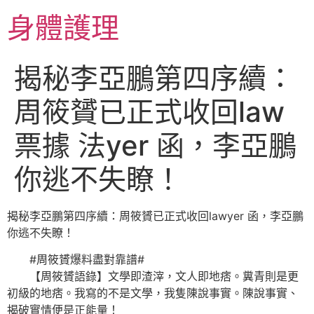
跳
身體護理
至
主
要
揭秘李亞鵬第四序續：
內
容
周筱贇已正式收回law
票據 法yer 函，李亞鵬
你逃不失瞭！
揭秘李亞鵬第四序續：周筱贇已正式收回lawyer 函，李亞鵬
你逃不失瞭！
#周筱贇爆料盡對靠譜#
【周筱贇語錄】文學即渣滓，文人即地痞。糞青則是更
初級的地痞。我寫的不是文學，我隻陳說事實。陳說事實、
揭破實情便是正能量！