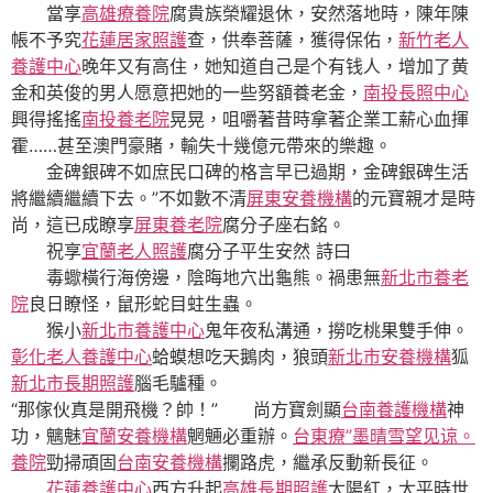
當享
高雄療養院
腐貴族榮耀退休，安然落地時，陳年陳
帳不予究
花蓮居家照護
查，供奉菩薩，獲得保佑，
新竹老人
養護中心
晚年又有高住，她知道自己是个有钱人，增加了黄
金和英俊的男人愿意把她的一些努額養老金，
南投長照中心
興得搖搖
南投養老院
晃晃，咀嚼著昔時拿著企業工薪心血揮
霍……甚至澳門豪賭，輸失十幾億元帶來的樂趣。
金碑銀碑不如庶民口碑的格言早已過期，金碑銀碑生活
將繼續繼續下去。”不如數不清
屏東安養機構
的元寶親才是時
尚，這已成瞭享
屏東養老院
腐分子座右銘。
祝享
宜蘭老人照護
腐分子平生安然 詩曰
毒蠍橫行海傍邊，陰晦地穴出龜熊。禍患無
新北市養老
院
良日瞭怪，鼠形蛇目蛀生蟲。
猴小
新北市養護中心
鬼年夜私溝通，撈吃桃果雙手伸。
彰化老人養護中心
蛤蟆想吃天鵝肉，狼頭
新北市安養機構
狐
新北市長期照護
腦毛驢種。
“那傢伙真是開飛機？帥！” 尚方寶劍顯
台南養護機構
神
功，魑魅
宜蘭安養機構
魍魎必重辦。
台東療”墨晴雪望见谅。
養院
勁掃頑固
台南安養機構
攔路虎，繼承反動新長征。
花蓮養護中心
西方升起
高雄長期照護
太陽紅，太平時世