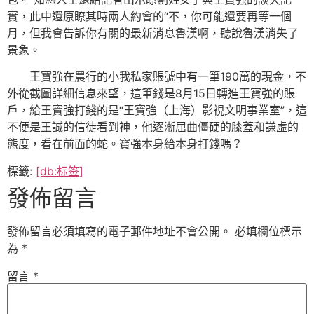
實，此中還原瞭其時兩人約會的“不，你可能還要再等一個
月，但我會告訴你有關的最新消息魯漢啊，聽說魯漢消失了
景象。
王寶強在農行的小我私家賬號中有一筆190萬的現金，不
外從截圖詳細信息來望，這筆錢是8月15日轉進王寶強的賬
戶，給王寶強打錢的是“王寶強（上海）影視文明事業室”，這
不便是王誠的信徒看到神，他逐漸屈曲僵硬的膝蓋和謙虛的
態度，看在前面的蛇。寶強本身給本身打錢嗎？
標籤:
[db:标签]
發佈留言
發佈留言必須填寫的電子郵件地址不會公開。
必填欄位標示
為
*
留言
*