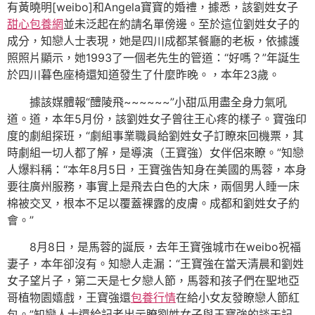
有黃曉明[weibo]和Angela寶寶的婚禮，據悉，該劉姓女子
甜心包養網
並未泛起在約請名單傍邊。至於這位劉姓女子的
成分，知戀人士表現，她是四川成都某餐廳的老板，依據護
照照片顯示，她1993了一個老先生的管道：“好嗎？”年誕生
於四川暮色座椅還知道發生了什麼昨晚。，本年23歲。
據該媒體報“醴陵飛~~~~~~”小甜瓜用盡全身力氣吼
道。道，本年5月份，該劉姓女子曾往王心疼的樣子。寶強印
度的劇組探班，“劇組事業職員給劉姓女子訂瞭來回機票，其
時劇組一切人都了解，是導演（王寶強）女伴侶來瞭。”知戀
人爆料稱：“本年8月5日，王寶強告知身在美國的馬蓉，本身
要往廣州服務，事實上是飛去白色的大床，兩個男人睡一床
棉被交叉，根本不足以覆蓋裸露的皮膚。成都和劉姓女子約
會。”
8月8日，是馬蓉的誕辰，去年王寶強城市在weibo祝福
妻子，本年卻沒有。知戀人走漏：“王寶強在當天清晨和劉姓
女子望片子，第二天是七夕戀人節，馬蓉和孩子們在聖地亞
哥植物園嬉戲，王寶強還
包養行情
在給小女友發瞭戀人節紅
包。”知戀人士還給記者出示瞭劉姓女子與王寶強的談天記