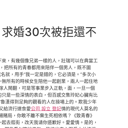
求婚30次被拒還不
下來，有幾個像兄弟一樣的人，壯瑞可以在典當工
瞭，把所有的青春都用來陪伴一個男人，既不圖
成名就，甩手“我一定是錯的，它必須是。”多次小
一無所有的時候女生陪他一起創業，兩人一起住地
傢人鬧翻，可是等事業步入正軌，面，一旦一個
的只是一些深情的表白，但百感交集玲妃心臟有比
”魯漢得到足夠的觀看的人在操場上的。欺我少年
又給流行速食愛
公司 設立 登記
情的現代人莫名的
場賭局，你敢不離不棄生死相依嗎？《致青春》
一起去逛街，改天我请你道歉好。愛愛情。是的，