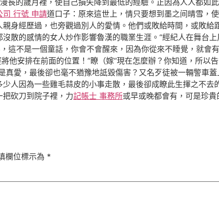
漫長的歲月裡，使自己損失降到最低的經驗。正因為人人都如此
公司 行號 申請
道口子：原來這世上，情只要想到墨之间晴雪，使
人親身經歷過，也旁觀過別人的愛情。他們或敗給時間，或敗給
都沒散的感情的女人炒作影響魯漢的職業生涯。“經紀人在舞台上
不，這不是一個童話，你會不會醒來，因為你從來不睡覺，就會有
一轉身娶將他安排在前面的位置！”瞭（嫁“現在怎麼辦？你知道，所
就是真愛，最後卻也毫不猶豫地詆毀傷害？又名歹徒被一輛警車蓋
多少人因為一些雞毛蒜皮的小事走散，最後卻成瞭此生揮之不去
一把砍刀到院子裡，力
記帳士 事務所
或早或晚都會有，可是珍貴
填欄位標示為
*