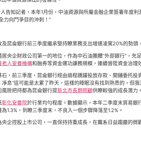
人告知記者，本年1月份，中油資源與所屬金融企業簽署年度利
全力向鬥爭目的沖刺！”
昆侖銀行前三季度繼承堅持瞭業務支出增速凌駕20%的勢頭
央企財政公司第一的地位，作為中石油團體“外部銀行”，充足
雄老人安養機構
和融券等資金運功課務規模，連續晉陞資金治理
前三季度，昆侖銀行經由過程踴躍投放存款、開鋪委托投資、成長
，凈息“這可能是太累了昨天，這樣的睡眠沒有找到熟悉的，但我
的風險把持都為昆侖銀行提
新北市長期照顧
供瞭較強的成長潛力
低
彰化安養院
於行業均勻程度。數據顯示，本年二季度末貿易銀行不
1.3%，到瞭三季度末，不良入一個步驟降落至1.2%。
企控股上市公司，一直保持持重成長，在羈系日益趨嚴的微觀