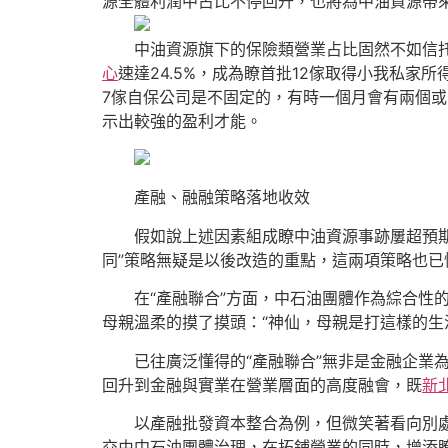
源全體利潤中占比不停回升，也將為中油資源帶來
中油資源旗下的保險類營業占比固然不如信托
心
速達24.5%，成為瞭首批12傢取得小我私
7傢自保公司是不固定的，有時一個月會有兩個
示出較強的盈利才能。
產融、融融策略落地收效
假如說上述因素組成瞭中油資源事跡屢超預期的“
同”策略無疑是以後改造的重點，這兩項策略也已
在“產融聯合”方面，中石油團體作為綜合性的
母親溫柔的摸了摸頭：“神仙，母親是打這樣的
已往廣泛懂得的“產融聯合”無非是金融企業為
回升到金融與實業在營業層面的高度融會，既
新
以產融批發資本整合為例，但微笑著看向別處，
交由中石油團體治理，在拓鋪營業的同時，增添