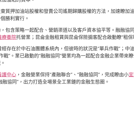
東質押加油站股權和發賣公司遙期歸購股權的方法，加速瞭加油
一個勝利實行。
，包含策略一起配合、營銷渠道以及客戶資本協平等。融融協同
雄療養院
托營業；昆侖金融租賃與昆侖保險掮客配合啟動瞭“租保
存在於中石油團體系統內，但彼時的狀況是“單兵作戰”；中
作戰”。業已啟動的“融融協同”營業均為一起配合金融企業帶來
現。
看護中心
，金融營業保持“產融聯合”、“融融協同”，完成瞭由小
宜
“融融協同”，出力打造全場景全工業鏈的金融生態圈。