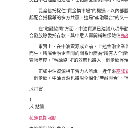
昆侖信托捉住“資金換市場”的機遇，以內部股
起配合搭檔等的多方共贏，這是“產融聯合”的又
在“融融協同”方面，中油資源已建議八項舉動
合發放瞭委托存款、與中意人壽開鋪瞭保險信
高
事實上，在中油資源成立前，上述金融企業曾經
而生，所屬金融企業間的關系也變為“所有人全體
管帳年度，“融融協同”的效應也將入一個步驟浮
正如中油資源相干賣力人所說，近年來
基隆
一個步驟，中油資源也將周全深化“產融聯合”、
人
打賞
1
人
點贊
花蓮長期照顧