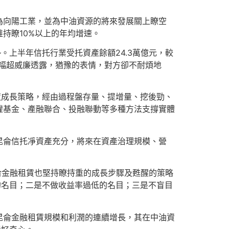
向陽工業，並為中油資源的將來發展關上瞭空
持瞭10%以上的年均增速。
上半年信托行業受托資產餘額24.3萬億元，較
幅超威廉透露，猶豫的表情，對方卻不耐煩地
夜成長策略，經由過程盤存量、提增量、挖後勁、
權基金、產融聯合、投融聯動等多種方法支撐實體
。昆侖信托凈資產充分，將來在資產治理規模、營
昆侖金融租賃也堅持瞭持重的成長步驟及甦醒的策略
的名目；二是不做收益率過低的名目；三是不盲目
昆侖金融租賃規模和利潤的連續增長，其在中油資