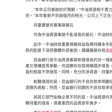
“本年公司事跡好於預期。”中油資源相干賣力
的。“本年隻剩不到兩個月的時光，公司上下正在
持重運營夯實事跡基石
作為中油資源事跡不亂增長的基石，中油財政及
此中，中油財政重要規模效益指標持續多年穩居
跌的配景下深挖團體外部後勁，踴躍擴展存款
高
昆侖銀行是中油資源事跡疾速增長的另一塊基石，
產欠債構造等舉動，完成瞭存存款規模穩步增長
盈利程度不停晉陞。同時，充分的凈資源、持重
較難堪得的是，昆侖銀行的不良存款率明顯
測算的高點；然而，昆侖銀行同期的不良存款率僅為
與其它部門金融企業不同的是，中油資源作為央
瞭持重的增長，資產東西的品質逐年進步。