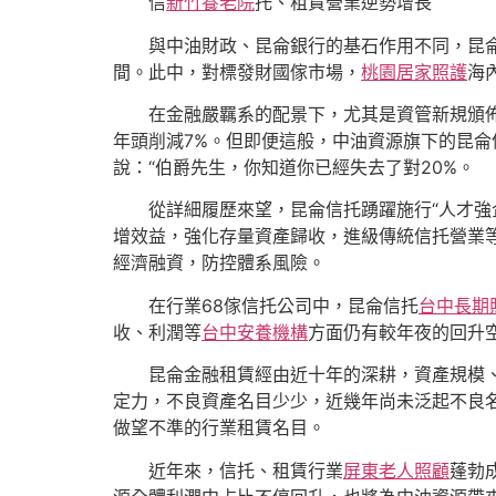
信
新竹養老院
托、租賃營業逆勢增長
與中油財政、昆侖銀行的基石作用不同，昆侖信
間。此中，對標發財國傢市場，
桃園居家照護
海
在金融嚴羈系的配景下，尤其是資管新規頒佈當
年頭削減7%。但即便這般，中油資源旗下的昆侖
說：“伯爵先生，你知道你已經失去了對20%。
從詳細履歷來望，昆侖信托踴躍施行“人才強
增效益，強化存量資產歸收，進級傳統信托營業
經濟融資，防控體系風險。
在行業68傢信托公司中，昆侖信托
台中長期
收、利潤等
台中安養機構
方面仍有較年夜的回升
昆侖金融租賃經由近十年的深耕，資產規模、凈利
定力，不良資產名目少少，近幾年尚未泛起不良名
做望不準的行業租賃名目。
近年來，信托、租賃行業
屏東老人照顧
蓬勃