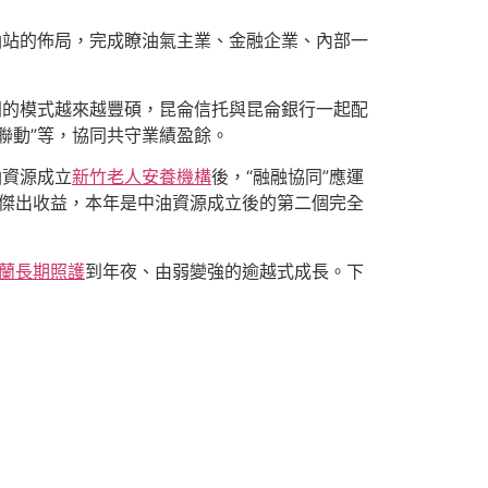
站的佈局，完成瞭油氣主業、金融企業、內部一
的模式越來越豐碩，昆侖信托與昆侖銀行一起配
聯動”等，協同共守業績盈餘。
油資源成立
新竹老人安養機構
後，“融融協同”應運
瞭傑出收益，本年是中油資源成立後的第二個完全
蘭長期照護
到年夜、由弱變強的逾越式成長。下