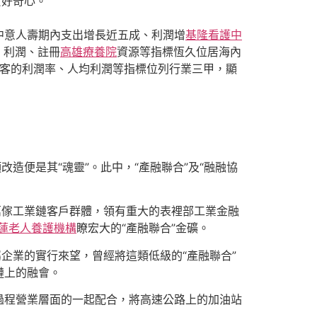
責好奇心。
意人壽期內支出增長近五成、利潤增
基隆看護中
、利潤、註冊
高雄療養院
資源等指標恆久位居海內
掮客的利潤率、人均利潤等指標位列行業三甲，顯
便是其“魂靈”。此中，“產融聯合”及“融融協
萬傢工業鏈客戶群體，領有重大的表裡部工業金融
蓮老人養護機構
瞭宏大的“產融聯合”金礦。
企業的實行來望，曾經將這類低級的“產融聯合”
鏈上的融會。
程營業層面的一起配合，將高速公路上的加油站