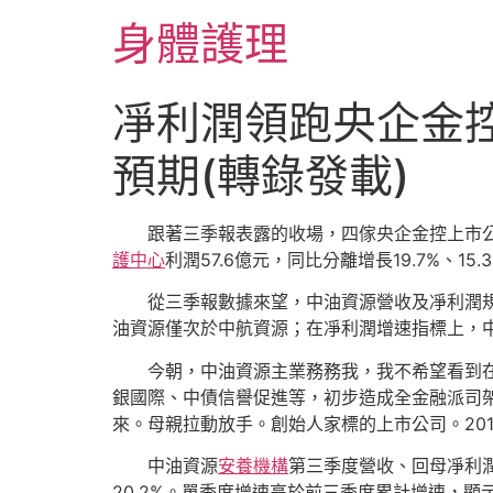
跳
身體護理
至
主
要
凈利潤領跑央企金
內
容
預期(轉錄發載)
跟著三季報表露的收場，四傢央企金控上市公司先
護中心
利潤57.6億元，同比分離增長19.7%、15.
從三季報數據來望，中油資源營收及凈利潤規模依然
油資源僅次於中航資源；在凈利潤增速指標上，
今朝，中油資源主業務務我，我不希望看到在我
銀國際、中債信譽促進等，初步造成全金融派司
來。母親拉動放手。創始人家標的上市公司。201
中油資源
安養機構
第三季度營收、回母凈利潤
20.2%。單季度增速高於前三季度累計增速，