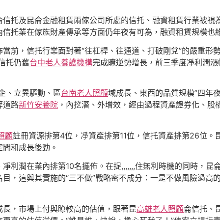
托及昆侖金融租賃兩傢公司所處的信托、融資租賃行業被視為
內信托業在傢族財產傳承等方面仍年夜有可為，融資租賃規模也維
前，信托行業面對著“往杠桿、往通道、打破剛兌”的嚴重形勢。
信托仍舊
台中老人養護機構
完成瞭逆勢增長，前三季度凈利潤漲
企、立異驅動、區
台南老人照顧
域成長、東西的品質規模”四年
等道路
新竹安養院
，內挖潛、外增效，經由過程資產證券化、股
照顧
註冊資源排第4位，凈資產排第11位，信托資產排第26位
空間和成長後勁。
潤在業內排第10名擺佈。在捉,,,,,,,住無利時機的同時，
目，這與其實施的“三不做”戰略密不成分：一是不做風險過高
成長，市場上付與瞭較高的估值，跟著昆
高雄老人照顧
侖信托、