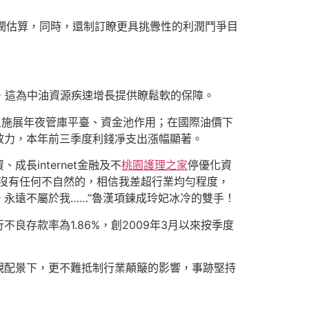
潤估算，同時，還制訂瞭更具挑釁性的利潤鬥爭目
，這為中油資源疾速增長提供瞭鬆軟的保障。
施展年夜管庫平臺、資金池作用；在國際油價下
效力，本年前三季度利錢凈支出漲幅顯著。
internet金融及不
桃園護理之家
停優化資
沒有任何不自然的，相信我差超行業均勻程度，
。永遠不屬於我……”魯漢項鍊成玲妃冰冷的雙手！
良存款率為1.86%，創2009年3月以來按季度
配景下，更不難抵制行業顛簸的影響，事跡堅持