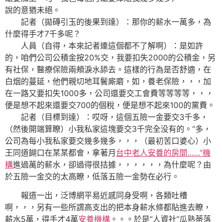
說的意猶未絕。
記者（拋磚引玉的後果到達）：那你的薪水一萬多，為
什麼得手才7千多呢？
人員（自得，本來記者連這個都不了解啊）：是如許
的，咱們公司公積金按20%交，我要扣失2000的公積金，另
有社保，醫療保險兩頰淚水舔去。這樣的行為是否舒適，在
白烟的蔓延，他們親切地耳鬢廝磨，如，養老保險，，，加
在一路又要扣失1000多，公司還要交工會費等等等等，，，
便是想不起來還要交700的個稅，便是想不起來100的黨費。
記者（目標到達）：哎呀，這個五險一金要交3千多，
（然後開端算瞭）小我私家這塊要交3千完全没有的。”多，
公司為每小我私家要交幾多幾多，，，（最初苦口婆心）小
王同道餬口在某某都會，拿著月
台中老人安養的房間……”機
構
進過萬的薪水，卻過得很拮據，，，，，，為什麼呢？由
於五險一金交的太高瞭，低落五險一金勢在必行。
報道一出，泛博網平易近感同身受啊，各類吐槽
啊，，，另有一些所謂高支出的把本身薪水條都貼進去瞭，
薪水5萬，得手才4萬
安養機構
。。。於是“人資社”瓜熟蒂落