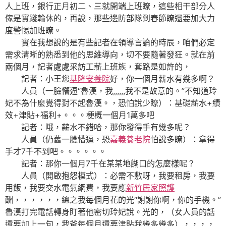
人上班，銀行正月初二、三就開端上班瞭，這些相干部分人
傢是實踐輪休的，再說，那些邊防部隊到春節瞭還要加大力
度警惕加班瞭。
實在我想說的是有些記者在領導言論的時辰，咱們必定
需求清晰的熟悉到他的思維導向，切不要隨著發狂。就在前
兩個月，記者處處采訪工薪上班族，套路是如許的，
記者：小王您
基隆安養院
好，你一個月薪水有幾多啊？
人員（一臉懵逼“魯漢，我,,,,,,我不是故意的。”不知道玲
妃不為什麼覺得對不起魯漢。，恐怕說少瞭）：基礎薪水+績
效+津貼+福利+。。。梗概一個月1萬多吧
記者：哦，薪水不錯哈，那你發得手有幾多呢？
人員（仍舊一臉懵逼，恐
嘉義養老院
怕說多瞭）：拿得
手才7千不到吧。。。。。。
記者：那你一個月7千在某某地餬口的怎麼樣呢？
人員（開啟抱怨模式）：必需不敷呀，我要租房，我要
用飯，我要交水電氣網費，我要應
新竹居家照護
酬，，，，，，總之我每個月花的光“謝謝你啊，你的手機。”
魯漢打完電話轉身盯著他密切玲妃說。光的，（女人員的話
還要加上一句，我爸每個月還要津貼我幾多幾多），，，，