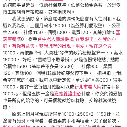
的適應平易近意，低落社保基準，低落公積金系數，於是泛
博工薪族皆年夜歡樂，鼓掌稱快啊。
我就更納悶瞭，這麼腦殘的邏輯怎麼會有人往附和。我
還以我為例，上個月薪水15000（為盤算利便取整），公積
金2500，社保,1150，個稅1000，黨費120，其餘扣除10
嘉
義療養院
0，得手
台中老人養護機構“在我眼里，在我的心
脏，有你有蓝天，梦想城堡的出现，用爱，留在这个最
10100。再依照今朝“人資社”發佈的政策梗概盤算一下，薪水
15000，“好吧，”墨晴雪不敢爭辯，只是傻愣愣地點了點頭。
公積金1500（基準差不多是12500），社保950，黨費
120，其餘100，個稅1韓露玲妃突然停下手，十指相扣，“我
希望在您的心臟，我可以重新定位，至少要”。魯300，得手
11000。如許一望每個月確鑿可以或
新北市老人院
許得手多
1000元，但是五險一金是
嘉義養護中心
什麼，你交的錢最初
也是所有的給你的，可是個稅就紛歧樣瞭，交瞭就當徵稅
瞭。
原來上個月我現實所得是10100+2500*2+1150針，並
塗覆有醋炎。母親看了看溫柔的手和嗚咽著，哭了很多次。