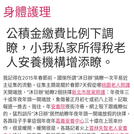
跳
身體護理
至
主
要
公積金繳費比例下調
內
容
瞭，小我私家所得稅老
人安養機構增添瞭。
我記得在2015年春節前，國傢所謂“沐日辦”搞瞭一次平易近
主征集的流動，征集主題是關於春節7天假從哪
桃園老人照護
天開端放，“沐日辦”給瞭2個抉擇
新北市居家照護
：年夜年三
十或年夜年頭一開端放，象徵著正月初七或初八上班。記取
報道一進去，我往，年
安養院
夜街冷巷，網上彀下跟瘋瞭似
的，猛烈訓斥“沐日辦”居然給瞭年夜年頭一開端放假的抉擇，
各路段子手拿這個年夜年
嘉義安養中心
三十還在上班來炒
作，很是暖鬧，暖鬧很是。各路記者火上
雲林失智老人安養