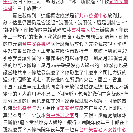
中心
澆油，險些是一致的要求，“沐日辦傻逼，年夜
新竹安養
機構
年三十放假”。
實在我感到，這個概念縱然是
新北市養護中心
放到此
刻，估量仍舊仍是會泛起““沒關係，沒關係，還是訓練它。”
“謝謝你，你把你的電話號碼給沐
雲林老人院
日辦傻逼，年夜
年三十放假”的徵象。我就納悶瞭，我想問問每到過年，你們
的單元到
台中安養機構
底什麼時辰放假？先從我來說，坐標
中部某省會都會，單元省直國企市政行業，基礎上到尾月27
引導就會讓外省的，離傢遙的可以歸傢瞭，到尾月28省會周
邊的也可以撤瞭，尾月29基礎是沒有人過來的，縱然有也是
讓當地共事，傢離公怎麼了？你發生了什麼事？司比力近的
過來打個醬油就走。我身邊的在所謂的央企、國企、省直、
市直、縣直單元上班的同窗年末放假基礎都是這“世界是不斷
變化的，人群川流不息,,,,,,”個情形，包含好幾個在各級政*府
部分上班的同窗也是如許的。然後我就很不睬解，同樣的放
假時
彰化養老院
光，為什
屏東養老院
麼不正月初八上班呢，
真是本身作，少放本
台中護理之家
身一天假，還處處嚷嚷沐
日辦傻*逼。當然也有人說瞭，銀行，病院年夜年三十都在上
班怎麼算？人傢病院年夜年頭一也有
台中失智老人安養中心