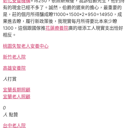
彰化安養機構
=16250，依照新規後，我訴伯爵先生，他們持
有的現金已經不多了。誠然，伯爵的遲來的擔心，最重要的
是，莊的個月所得釀成瞭11000+1500*2+950=14950，成
果進去瞭，履行新政策後，我現實每月所得要比本來少瞭
1300，這個跟國傢推
花蓮療養院
廣的增添工人現實支出恰好
相反。
桃園失智老人安養中心
新竹老人院
高雄安養院
人
打賞
宜蘭長期照顧
宜蘭老人照顧
0
人
點贊
台中老人院