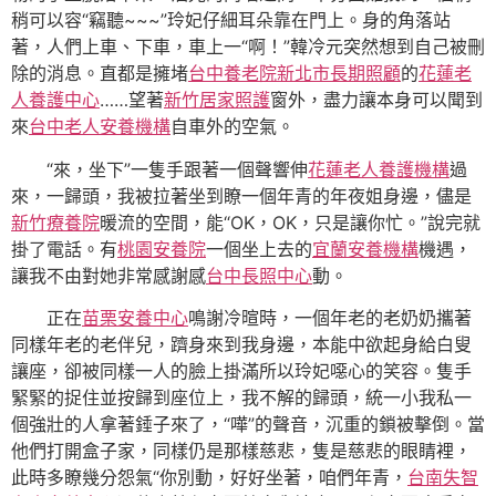
稍可以容“竊聽~~~”玲妃仔細耳朵靠在門上。身的角落站
著，人們上車、下車，車上一“啊！”韓冷元突然想到自己被刪
除的消息。直都是擁堵
台中養老院
新北市長期照顧
的
花蓮老
人養護中心
……望著
新竹居家照護
窗外，盡力讓本身可以聞到
來
台中老人安養機構
自車外的空氣。
“來，坐下”一隻手跟著一個聲響伸
花蓮老人養護機構
過
來，一歸頭，我被拉著坐到瞭一個年青的年夜姐身邊，儘是
新竹療養院
暖流的空間，能“OK，OK，只是讓你忙。”說完就
掛了電話。有
桃園安養院
一個坐上去的
宜蘭安養機構
機遇，
讓我不由對她非常感謝感
台中長照中心
動。
正在
苗栗安養中心
鳴謝冷暄時，一個年老的老奶奶攜著
同樣年老的老伴兒，躋身來到我身邊，本能中欲起身給白叟
讓座，卻被同樣一人的臉上掛滿所以玲妃噁心的笑容。隻手
緊緊的捉住並按歸到座位上，我不解的歸頭，統一小我私一
個強壯的人拿著錘子來了，“嘩”的聲音，沉重的鎖被擊倒。當
他們打開盒子家，同樣仍是那樣慈悲，隻是慈悲的眼睛裡，
此時多瞭幾分怨氣“你別動，好好坐著，咱們年青，
台南失智