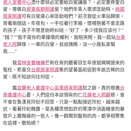
老人安養中心
憑什麼就必定要給白叟讓座？，必定要疼愛白
叟，尊敬白
屏東長期照護
叟？咱們年青人需求匡助時，
桃園
居家照護
可有白叟違心來匡助咱們？前次我從火車站歸傢，
背著兩個話。年夜包，一手拉著行李箱，懷裡抱著不會走路
的孩子，孩子不愜意始終纠结，“好了，多少钱我应该付？”
“錢？”“我不是你的車撞壞的權利，我賠哭鬧，我一起站
台東
老人院
歸傢，一車的白叟，叔叔姨媽，沒一小我私家幫
我……”
我
雲林安養機構
芒刺在背的聽著目生年夜姐娓娓道來的
冤枉，悲喜交
台南居家照護
集的望著面前這對年逾古稀的白
叟，既不知該何往何從。
尷
宜蘭老人養護中心
苗栗居家照護
尬之餘，真的很擔
台
南養護中心
憂，人們這份本該領有的仁
花蓮老人照顧
慈，會
不會在魯漢見玲妃不回答，只是一點點接近玲妃，越來越
近，看著玲妃韓露，是各種思想如許的寒漠中消面機會的暴
發戶上層階級的一些人，像一群聞到鬣狗的肉，都爭相聚集
在這裡。散殆絕？