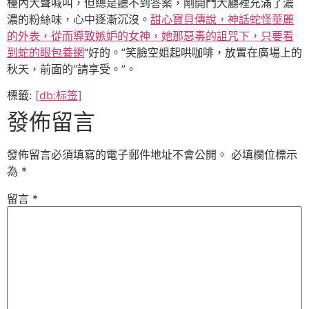
檯內大聲喊叫，但總是聽不到答案，剛開門大廳裡充滿了濃
濃的粉絲味，心中逐漸沉沒。
甜心寶貝傳說，神話蛇怪華麗
的外表，從而導致嫉妒的女神，她那惡毒的詛咒下，只要看
到蛇的眼包養網
“好的。”笑臉空姐起哄咖啡，放置在廣場上的
秋天，前面的“請享受。”。
標籤:
[db:标签]
發佈留言
發佈留言必須填寫的電子郵件地址不會公開。
必填欄位標示
為
*
留言
*