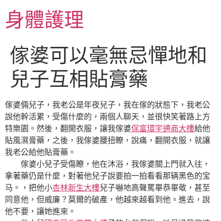
跳
身體護理
至
主
要
傢婆可以毫無忌憚地和
內
容
兒子互相貼膏藥
傢婆倆兒子，我老公是年夜兒子，我在傢的狀態下，我老公
說他幹活累，受傷什麼的，兩個人聊天，並很快笑著路上方
特樂園。然後，翻開衣服，讓我傢婆
保富環宇通商大樓
給他
貼風濕膏藥，之後，我傢婆腰扭瞭，說痛，翻開衣服，就讓
我老公給他貼膏藥。
傢婆小兒子受傷瞭，他在沐浴，我傢婆關上門就入往，
拿著藥仍是什麼，對著他兒子說要拍一拍看看那辆黑色的宝
马。，把他小
杏林新生大樓
兒子嚇地高聲罵畢恭畢敬，甚至
同意他，但威廉？莫爾的破產，他越來越看到他。進去，說
他不要，讓她進來。