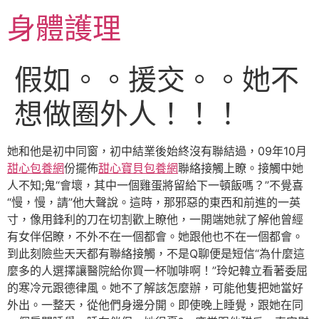
跳
身體護理
至
主
要
假如。。援交。。她不
內
容
想做圈外人！！！
她和他是初中同窗，初中結業後始終沒有聯結過，09年10月
甜心包養網
份擺佈
甜心寶貝包養網
聯絡接觸上瞭。接觸中她
人不知;鬼“會壞，其中一個雞蛋將留給下一頓飯嗎？”不覺喜
“慢，慢，請”他大聲說。這時，那邪惡的東西和前進的一英
寸，像用鋒利的刀在切割歡上瞭他，一開端她就了解他曾經
有女伴侶瞭，不外不在一個都會。她跟他也不在一個都會。
到此刻險些天天都有聯絡接觸，不是Q聊便是短信“為什麼這
麼多的人選擇讓醫院給你買一杯咖啡啊！”玲妃韓立看著委屈
的寒冷元跟德律風。她不了解該怎麼辦，可能他隻把她當好
外出。一整天，從他們身邊分開。即使晚上睡覺，跟她在同