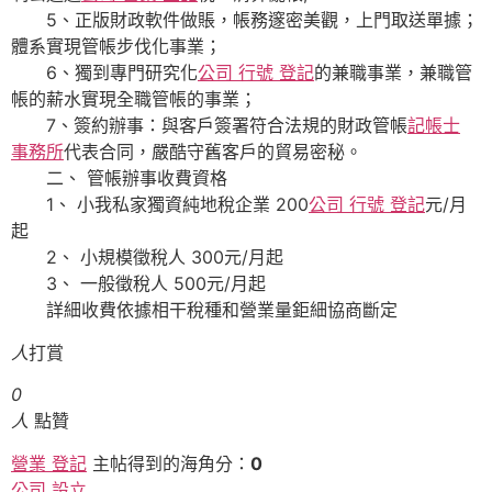
5、正版財政軟件做賬，帳務邃密美觀，上門取送單據；
體系實現管帳步伐化事業；
6、獨到專門研究化
公司 行號 登記
的兼職事業，兼職管
帳的薪水實現全職管帳的事業；
7、簽約辦事：與客戶簽署符合法規的財政管帳
記帳士
事務所
代表合同，嚴酷守舊客戶的貿易密秘。
二、 管帳辦事收費資格
1、 小我私家獨資純地稅企業 200
公司 行號 登記
元/月
起
2、 小規模徵稅人 300元/月起
3、 一般徵稅人 500元/月起
詳細收費依據相干稅種和營業量鉅細協商斷定
人
打賞
0
人
點贊
營業 登記
主帖得到的海角分：
0
公司 設立