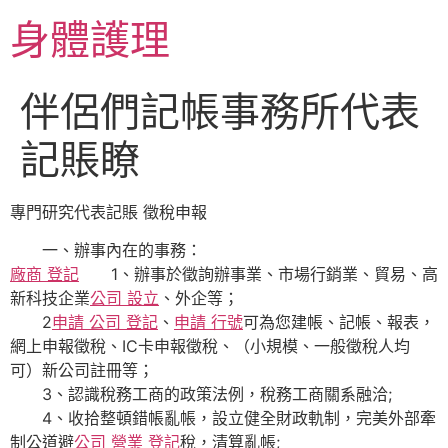
跳
身體護理
至
主
要
伴侶們記帳事務所代表
內
容
記賬瞭
專門研究代表記賬 徵稅申報
一、辦事內在的事務：
廠商 登記
1、辦事於徵詢辦事業、市場行銷業、貿易、高
新科技企業
公司 設立
、外企等；
2
申請 公司 登記
、
申請 行號
可為您建帳、記帳、報表，
網上申報徵稅、IC卡申報徵稅、（小規模、一般徵稅人均
可）新公司註冊等；
3、認識稅務工商的政策法例，稅務工商關系融洽;
4、收拾整頓錯帳亂帳，設立健全財政軌制，完美外部牽
制公道避
公司 營業 登記
稅，清算亂帳;