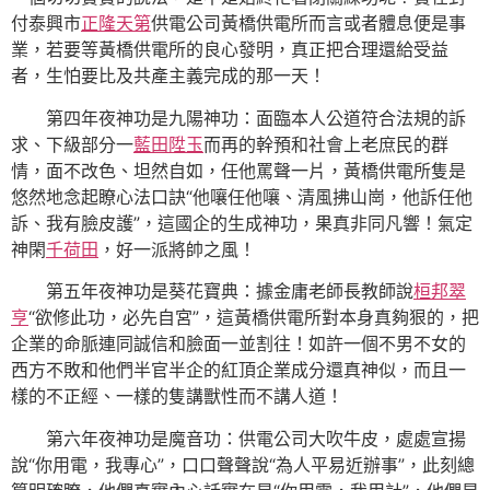
付泰興市
正隆天第
供電公司黃橋供電所而言或者體息便是事
業，若要等黃橋供電所的良心發明，真正把合理還給受益
者，生怕要比及共產主義完成的那一天！
第四年夜神功是九陽神功：面臨本人公道符合法規的訴
求、下級部分一
藍田陞玉
而再的幹預和社會上老庶民的群
情，面不改色、坦然自如，任他罵聲一片，黃橋供電所隻是
悠然地念起瞭心法口訣“他嚷任他嚷、清風拂山崗，他訴任他
訴、我有臉皮護”，這國企的生成神功，果真非同凡響！氣定
神閑
千荷田
，好一派將帥之風！
第五年夜神功是葵花寶典：據金庸老師長教師說
桓邦翠
亨
“欲修此功，必先自宮”，這黃橋供電所對本身真夠狠的，把
企業的命脈連同誠信和臉面一並割往！如許一個不男不女的
西方不敗和他們半官半企的紅頂企業成分還真神似，而且一
樣的不正經、一樣的隻講獸性而不講人道！
第六年夜神功是魔音功：供電公司大吹牛皮，處處宣揚
說“你用電，我專心”，口口聲聲說“為人平易近辦事”，此刻總