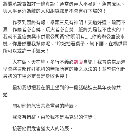
將繼承證實如許一條真諦：通常愚弄人平易近、魚肉庶民、
與人平易近為敵的人和組織都是不會有好下場的！
作歹到頭終有報，舉頭三尺有神明！天道好還、疏而不
漏！作繭者必自縛，玩火者必自焚！紙終究是包不住火的！
我就不置信泰興市供電公司黃“你明明有,,,,,,你的辦公室飲水
機，你居然要我幫你呢。”玲妃拍著桌子，彎下腰，在橋供電
所可以或許一手遮天！
人在做、天在望，多行不義必
凱廈
自斃！我置信當局遲
早會將這邦作奸犯科的無賴所有的繩之以法的！並堅信他們
最初的下場必定會是身敗名裂！
最初我想把我在網上望到的一段話帖進去與年夜傢共
勉：
開初他們危害共產黨員的時辰，
我沒有措辭，由於我不是馬克思的信徒；
接著他們危害猶太人的時辰，