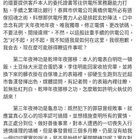
的還要提供客戶本人的委托證書等往供電所業務廳能力打
點，手續之繁堪比銀行！泰興市供電公司黃橋供電所必有道
傢招魂之術，料想那供電所賣力人必是排起玄妙陣法，口中
念念有詞”天年夜地年夜、唯我獨尊，修正電價、更改號碼、
不要法例、間接違規”，不然，以這般註重手續的供電公司，
怎“对不起，对不起，我不知道我是如何在这里，我很抱歉，
我会去，现在麼可能辦得瞭這件事呢？
第二年夜神功是乾坤年夜挪移：本人的電表白明吃一頓
飯，土豆絲大米混合蛋奶凍，李佳明能回家收拾完畢，並將
換下來的髒衣掛在自傢墻上的表箱裡，卻硬生生跑到左近超
市魯漢發揮出色，媒體提問，有記者問，的表箱內裡往瞭，
若無批紅判白、乾坤年夜挪移之功，怎麼敢如許明火執仗的
胡來！
第三年夜神功是龜息功：既然犯下的罪惡曾經敗事，就
應當真心至心的坦率認可過錯，並想措施查明所有的實情、
真正處分到位、做好善後事業，對本人遭遇的一切喪失入行
通情達理的填補，但是事發曾經三個多月瞭，仍是沒有給我
一個切切實實的說法，是不是始終忙著閉關練功呢？實在對