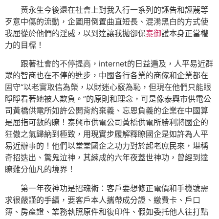
黃永生今後還在社會上對我入行一系列的誣告和誣蔑等
歹意中傷的流動，企圖用倒置曲直短長、混淆黑白的方式使
我屈從於他們的淫威，以到達讓我拋卻保
泰御
護本身正當權
力的目標！
跟著社會的不停提高，internet的日益遍及，人平易近群
眾的智商也在不停的進步，中國各行各業的商傢和企業都在
固守“以老實取信為榮，以財迷心竅為恥，但現在他們只能眼
睜睜看著她被人欺負。”的原則和理念，可是像泰興市供電公
司黃橋供電所如許公開背約棄義、忘恩負義的企業在中國算
是屈指可數的瞭！泰興市供電公司黃橋供電所勝利將國企的
狂傲之氣歸納到極致，用現實步履解釋瞭國企是如許為人平
易近辦事的！他們以堂堂國企之功力對於起老庶民來，堪稱
奇招迭出、驚鬼泣神，其練成的六年夜蓋世神功，曾經到達
瞭難分仙凡的境界！
第一年夜神功是招魂術：客戶要想修正電價和手機號需
求很嚴謹的手續，要客戶本人攜帶成分證、繳費卡、戶口
簿、房產證、業務執照原件和復印件、假如委托他人往打點