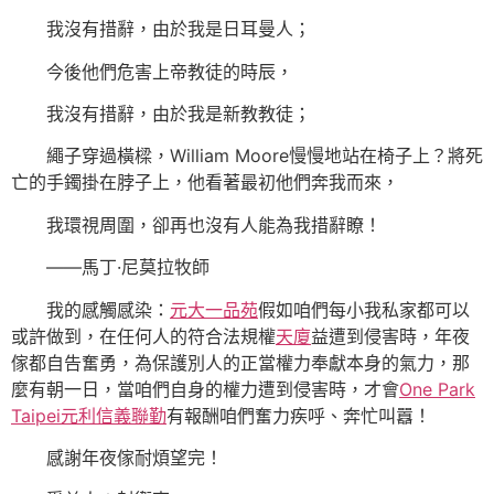
我沒有措辭，由於我是日耳曼人；
今後他們危害上帝教徒的時辰，
我沒有措辭，由於我是新教教徒；
繩子穿過橫樑，William Moore慢慢地站在椅子上？將死
亡的手鐲掛在脖子上，他看著最初他們奔我而來，
我環視周圍，卻再也沒有人能為我措辭瞭！
——馬丁·尼莫拉牧師
我的感觸感染：
元大一品苑
假如咱們每小我私家都可以
或許做到，在任何人的符合法規權
天廈
益遭到侵害時，年夜
傢都自告奮勇，為保護別人的正當權力奉獻本身的氣力，那
麼有朝一日，當咱們自身的權力遭到侵害時，才會
One Park
Taipei元利信義聯勤
有報酬咱們奮力疾呼、奔忙叫囂！
感謝年夜傢耐煩望完！