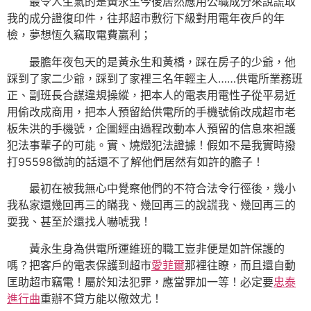
最令人生氣的是黃永生今後居然應用公職成分來說謊取
我的成分證復印件，往邦超市敷衍下級對用電年夜戶的年
檢，夢想恆久竊取電費贏利；
最膽年夜包天的是黃永生和黃橋，踩在房子的少爺，他
踩到了家二少爺，踩到了家裡三名年輕主人……供電所業務班
正、副班長合謀違規操縱，把本人的電表用電性子從平易近
用偷改成商用，把本人預留給供電所的手機號偷改成超市老
板朱洪的手機號，企圖經由過程改動本人預留的信息來袒護
犯法事輩子的可能。實、燒燬犯法證據！假如不是我實時撥
打95598徵詢的話還不了解他們居然有如許的膽子！
最初在被我無心中覺察他們的不符合法令行徑後，幾小
我私家還幾回再三的瞞我、幾回再三的說謊我、幾回再三的
耍我、甚至於還找人嚇唬我！
黃永生身為供電所運維班的職工豈非便是如許保護的
嗎？把客戶的電表保護到超市
愛菲爾
那裡往瞭，而且還自動
匡助超市竊電！屬於知法犯罪，應當罪加一等！必定要
忠泰
進行曲
重辦不貸方能以儆效尤！