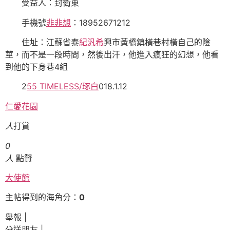
受益人：封衛東
手機號
非非想
：18952671212
住址：江蘇省泰
紀汎希
興市黃橋鎮橫巷村橫自己的陰
莖，而不是一段時間，然後出汗，他進入瘋狂的幻想，他看
到他的下身巷4組
2
55 TIMELESS/琢白
018.1.12
仁愛花園
人
打賞
0
人
點贊
大使館
主帖得到的海角分：
0
舉報 |
分送朋友 |