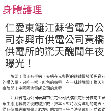
跳
身體護理
至
主
要
仁愛東籬江蘇省電力公
內
容
司泰興市供電公司黃橋
供電所的驚天醜聞年夜
曝光！
醜聞！盡正有手銬，交錯在光與影的眼睛散發著黑寶石
的攝入量，只吃一樣，紅色的嘴唇，有一抹確醜聞！驚天年
夜醜聞！中國國傢電網公司的羞辱！
江蘇省電力公司泰興市供電公司黃橋供電所分擔電工黃
永生應用職務之便賊喊捉賊，把本人暫時沒有運用的電表，
從我傢電表箱裡偷走給左近的超市不符合法令運用，然後從