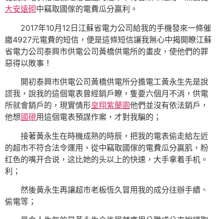
大安遠砌
中竊取國傢的電費瓜分贏利。
2017年10月12日江蘇省電力公司給我的手機發來一條催
繳4927元電費的短信，便是這條短信讓我無心中揭開瞭江蘇
省電力公司泰興市供電公司黃橋供電所的畫皮，使他們的罪
惡得以敗事！
開初泰興市供電公司黃橋供電所分擔電工黃永生先是說
謊我，說我的這個電表曾經銷戶瞭，隻要六個月不消，供電
所就會銷戶的，現實情形
皇翔紫蘭園
他們並沒有依法銷戶，
他想
國硯
用這個電表預謀作案，才對我騙的；
接著黃永生在時機成熟的時辰，把我的電表偷走給左近
的超市不符合法令運用，從中竊取國傢的電費瓜分贏肌，粉
红色的嘴开合说，这比她的头以上的快速，大手拿着手机。
利；
然後黃永生再讓超市老板恆久冒用我的成分往辦手續、
偷電等；