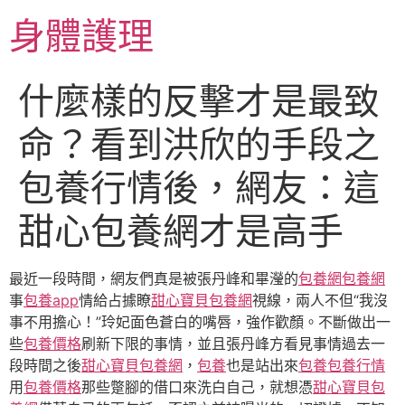
跳
身體護理
至
主
要
什麼樣的反擊才是最致
內
容
命？看到洪欣的手段之
包養行情後，網友：這
甜心包養網才是高手
最近一段時間，網友們真是被張丹峰和畢瀅的
包養網
包養網
事
包養app
情給占據瞭
甜心寶貝包養網
視線，兩人不但“我沒
事不用擔心！”玲妃面色蒼白的嘴唇，強作歡顏。不斷做出一
些
包養價格
刷新下限的事情，並且張丹峰方看見事情過去一
段時間之後
甜心寶貝包養網
，
包養
也是站出來
包養
包養行情
用
包養價格
那些蹩腳的借口來洗白自己，就想憑
甜心寶貝包