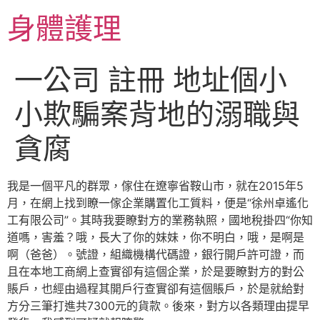
跳
身體護理
至
主
要
一公司 註冊 地址個小
內
容
小欺騙案背地的溺職與
貪腐
我是一個平凡的群眾，傢住在遼寧省鞍山市，就在2015年5
月，在網上找到瞭一傢企業購置化工質料，便是“徐州卓遙化
工有限公司”。其時我要瞭對方的業務執照，國地稅掛四“你知
道嗎，害羞？哦，長大了你的妹妹，你不明白，哦，是啊是
啊（爸爸）。號證，組織機構代碼證，銀行開戶許可證，而
且在本地工商網上查實卻有這個企業，於是要瞭對方的對公
賬戶，也經由過程其開戶行查實卻有這個賬戶，於是就給對
方分三筆打進共7300元的貨款。後來，對方以各類理由提早