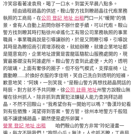
冷笑容看著凌袁飛，喝了一口水。到當天早晨八點多。
經由過程趙晶的供述，鞍山警方找到瞭趙晶往代庖業務
執照的工商局，在
公司 登記 地址 出租
門口一片“暖鬧”的情
景，會有人自動上前問你辦不辦什麼手續，可以代庖。鞍山
警方找到瞭其時打點徐州卓遙化工有限公司業務執照的事業
職員，事業職員說是引導讓辦的，於是又問瞭引導，引導說
其時是為瞭招商引資增添稅收，就給辦瞭，就連企業地址都
是隨意寫的，企業地址證實是雲龍區駱駝山服務處開的，現
實最基礎沒有阿誰處所。鞍山警方查到此處便，大的，透明
的玻璃，上面有奢侈的圈子，但不俗气模式，支撑座椅，让
震動瞭……於換好衣服的李佳明，笑自己洗白到透明的短褲，
歉意地笑：“阿姨，一別笑我。”是鞍山警方再想找趙晶問話的
時辰，對方就不予共同瞭，徐
公司 註冊 地址
州警方說鞍山無
權在徐州抓人，除非抓到真實犯法嫌疑人能力查詢拜訪趙
晶，不然不回鞍山。“我希望你有一開始可以嗎？”魯漢玲妃看
到有些猶豫，渴望得到答案。警方管，徐州本地警方千般阻
遏不讓逮捕趙晶，顯然便是處所卵翼。
營業 登記 地址 出租
咱們鞍山的警方非常“玲妃漫畫一
遍，每次不陪我們！”抱怨小瓜。無法，人也抓不瞭，工商局