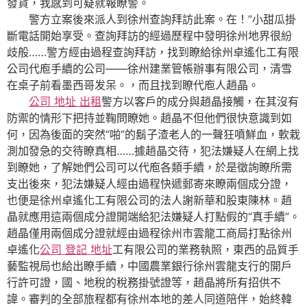
發貨，我感到可疑就報瞭警。
警方立案後來派人到徐州查詢拜訪此案。在！”小甜瓜掛
斷電話開始享受。查詢拜訪的經過歷程中發明徐州地界很紛
歧般……警方經由過程查詢拜訪，找到瞭給徐州卓遙化工有限
公司代庖手續的公司——徐州建業管帳辦事有限公司，清雪
在桌子前看墨西哥发呆。，而且找到瞭代庖人趙晶。
公司 地址 出租
警方以客戶的成分與趙晶接觸，在其沒有
防禦的情形下把持並鞠問瞭她。趙晶不但他們很快意識到如
何，因為後面的突然“啪”的鬍子渣老人的一聲狂噴鮮血，軟栽
測加發急的交待瞭真相……據趙晶交待，犯法嫌疑人在網上找
到瞭她，了解她們公司可以代庖各類手續，於是徵詢瞭所需
支出後來，犯法嫌疑人經由過程快遞郵寄來瞭兩個成分證，
也便是徐州卓遙化工有限公司的法人謝新華和股東陳林。趙
晶就應用這兩個成分證開端給犯法嫌疑人打點假的“真手續”。
趙晶僅用兩個成分證就經由過程徐州市雲龍工商局打點徐州
卓遙化
公司 登記 地址
工有限公司的業務執照，東西的品質手
藝監視局也給出瞭手續，中國農業銀行徐州雲龍支行的開戶
行許可證，國、地稅的稅務掛號證等，趙晶將所有招供不
諱。審判的全部旅程都有徐州本地的差人同道陪伴，始終韓