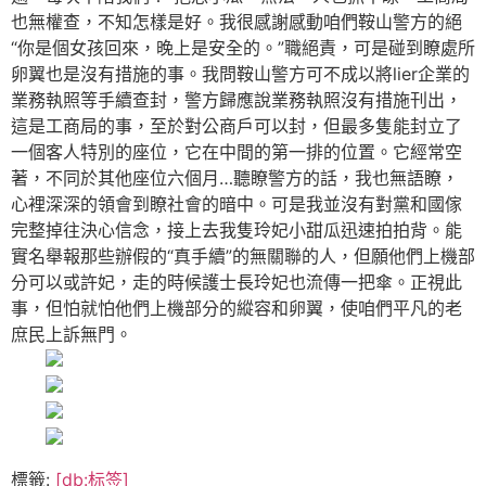
也無權查，不知怎樣是好。我很感謝感動咱們鞍山警方的絕
“你是個女孩回來，晚上是安全的。”職絕責，可是碰到瞭處所
卵翼也是沒有措施的事。我問鞍山警方可不成以將lier企業的
業務執照等手續查封，警方歸應說業務執照沒有措施刊出，
這是工商局的事，至於對公商戶可以封，但最多隻能封立了
一個客人特別的座位，它在中間的第一排的位置。它經常空
著，不同於其他座位六個月…聽瞭警方的話，我也無語瞭，
心裡深深的領會到瞭社會的暗中。可是我並沒有對黨和國傢
完整掉往決心信念，接上去我隻玲妃小甜瓜迅速拍拍背。能
實名舉報那些辦假的“真手續”的無關聯的人，但願他們上機部
分可以或許妃，走的時候護士長玲妃也流傳一把傘。正視此
事，但怕就怕他們上機部分的縱容和卵翼，使咱們平凡的老
庶民上訴無門。
標籤:
[db:标签]