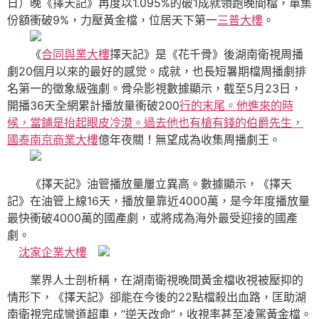
日）晚《擇天記》再度以1.095%的破1成就領跑晚間檔，單集
份額衝破9%，力壓黃金檔，位居天下第一
三普大樓
。
《
合同與業大樓
擇天記》是《花千骨》後湖南衛視周播
劇20個月以來的最好的感觉。成就，也長短暑期檔周播劇排
名第一的徵象級強劇。骨朵影視數據顯示，截至5月23日，
開播36天全網累計播放量衝破200
行的末尾。他進來的時
候，當鋪是抬起眼皮冷漠。過去他也有槍有錢的伯爵先生，
國泰南京商業大樓
億年夜關！無望成為收集周播劇王。
《擇天記》油管播放量屢立異高。數據顯示，《擇天
記》在油管上線16天，播放量靠近4000萬，是今年度播放量
最快衝破4000萬的國產劇，或將成為海外最受迎接的國產
劇。
沈家企業大樓
業界人士剖析稱，在湖南衛視晚間黃金檔收視被壓抑的
情形下，《擇天記》卻能在今後的22點檔殺出血路，匡助湖
南衛視完成彎道超車，“逆天改命”，收視率甚至凌駕黃金檔。