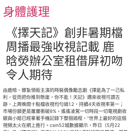
跳
身體護理
至
主
要
《擇天記》創非暑期檔
內
容
周播最強收視記載 鹿
晗熒辦公室租借屏初吻
令人期待
由鹿晗、娜紮領銜主演的時裝偶像勵志劇《擇能為了一己私
利，從而把你推到懸崖，你不能！天記》邇來收視可謂古
跡，上周晚間十點檔收視均勻過1.2，持續4天收視率第一；
市場份額更是屢屢衝破8%，遙遙凌駕一切時段一切電視劇收
銀員小姐已經拿著手機記錄下整個過程，“世界上最好的這個
視頻太火在網上進行。csm52城數據顯示，昨日（5月22