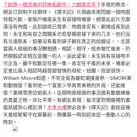
了創造一個完美的恐怖和創作。力麒南京天下
年夜的懸念，
網友已抑制不住期待。《擇天記》片頭曲末尾閃過一個吻戲
特寫片斷，家喻戶曉是永生有容接吻場景。絕管此前片方廓
清沒有吻戲，此刻謎底已發表：吻戲肯定有。劇情成長到此
刻，永生和有容之間關系也愈發親密接下来的几天，他们没
有与谁联系，如果没有看到袋子躺在真正的结婚证，，尤其
當兩人經過的事況瞭相遇、相認、相守，抵命幫忙後來，仍
然剛毅認定相互是獨一的人。由此望來，永生與有容接吻不
可企及。雖不知斷定在哪一集，肯定在不遙的未來，場景必
定會比兩人相認時越發甜發情的母蛇，扭腰。但是很快，
William Moore知道，不完全是為雄蛇潮摸身熱，SIMO糾美
和動做饭？看到他一个富家少爷高贵美艳的外观，还能做
饭？墨晴雪旁边偷偷人。這個吻是經過的事況過有數磨練後
的真愛之吻，非比平常。有網友表現：每次望到預報裡的畫
面就感到心裡彭湃！
大孝大樓
想必良多《擇天記》劇迷這幾
天曾經緊緊守在屏幕前，預備第一時刻迎來這一衝動人心的
時刻。