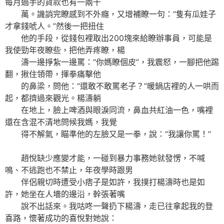
每月過手的貨款也有一兩千
萬。譏誚完瞭感到不外癮，又增補瞭一句：“隻有瓜娃子
才拿錢唬人。”然後一把扭住
他的手段，從錢包裡取出200塊來給瞭辦事員，可能是
我使勁年夜瞭些，把他弄疼瞭，楊
濤一邊掙紮一邊罵：“你媽瞭個皮”，我震怒，一腳把他踢
翻，揪住領帶，揮拳痛擊他
的鼻梁，問他：“還敢不敢罵老子？”暖鍋店裡的人一哄而
起，都擠過來觀光。楊濤躺
在地上，臉上啤酒與眼淚同流，鼻血共紅油一色，嘴裡
還在含混不清地問候我媽，我覺
得不解氣，瞄準他的左臉又是一拳，說：“我讓你罵！”
趙悅缺少應變才能，一碰到暴力事務她就發愣，不喊
鳴、不逃跑也不禁止，年夜學時跟男
伴侶親切時遭受小痞子是如許，我撲打楊濤時也是如
許，她坐在人墻的邊沿，幹張著嘴
說不出話來。我咕咚一聲扔下楊濤，走已往拿起我的登
喜路，懷著成功的喜悅對她說：