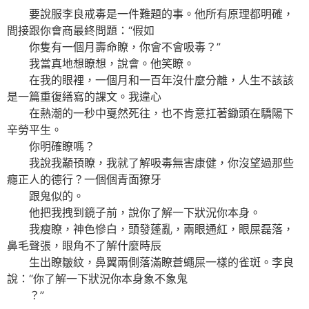
要說服李良戒毒是一件難題的事。他所有原理都明確，
間接跟你會商最終問題：“假如
你隻有一個月壽命瞭，你會不會吸毒？”
我當真地想瞭想，說會。他笑瞭。
在我的眼裡，一個月和一百年沒什麼分離，人生不該該
是一篇重復繕寫的課文。我違心
在熱潮的一秒中戛然死往，也不肯意扛著鋤頭在驕陽下
辛勞平生。
你明確瞭嗎？
我說我顢頇瞭，我就了解吸毒無害康健，你沒望過那些
癮正人的德行？一個個青面獠牙
跟鬼似的。
他把我拽到鏡子前，說你了解一下狀況你本身。
我瘦瞭，神色慘白，頭發蓬亂，兩眼通紅，眼屎磊落，
鼻毛聲張，眼角不了解什麼時辰
生出瞭皺紋，鼻翼兩側落滿瞭蒼蠅屎一樣的雀斑。李良
說：“你了解一下狀況你本身象不象鬼
？”