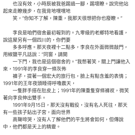
也沒有效，小時辰被我爸踢過一腳，踢壞瞭。說完他站
起來走瞭幾步，在我背地嘿嘿地
笑，“你知不了解，陳重，我那天很想把你也廢瞭。”
李良是咱們宿舍最初報到的。九零級的老鄉特地看護，
說這屋另有一個四川的，你們要
多多呼應。那天夜裡十二點多，李良在外面微微敲門，
用椒鹽平凡話說：“同窗，請開
一下門，我也是這個宿舍的。”我憋著笑，關上門讓他入
來，1991年的李良穿一條灰佈
褲子，提著一個宏大的旅行包，臉上有點含羞的表情；
1991年的王年夜頭睡得呼嚕震天，
一隻胖手搭在肚皮上；1991年的陳重隻穿條褲衩，微笑
著向李良伸出雙手。
1991年9月15日，那天沒有戰役，沒有名人死往，那天
有一些孩子鉆出子宮，面向世界
高聲啼哭，沒有人了解他們的平生將會如何，但傳說
中，他們都是天上的精靈。