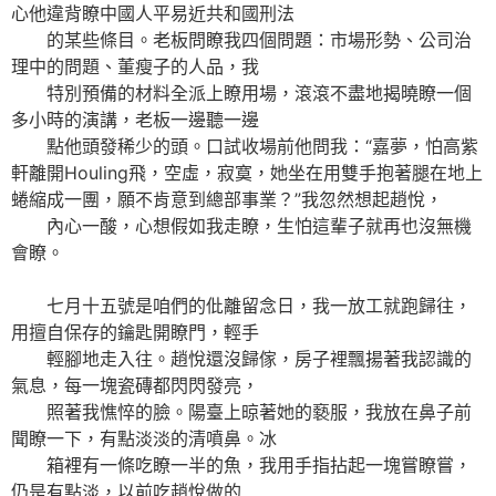
心他違背瞭中國人平易近共和國刑法
的某些條目。老板問瞭我四個問題：市場形勢、公司治
理中的問題、董瘦子的人品，我
特別預備的材料全派上瞭用場，滾滾不盡地揭曉瞭一個
多小時的演講，老板一邊聽一邊
點他頭發稀少的頭。口試收場前他問我：“嘉夢，怕高紫
軒離開Houling飛，空虛，寂寞，她坐在用雙手抱著腿在地上
蜷縮成一團，願不肯意到總部事業？”我忽然想起趙悅，
內心一酸，心想假如我走瞭，生怕這輩子就再也沒無機
會瞭。
七月十五號是咱們的仳離留念日，我一放工就跑歸往，
用擅自保存的鑰匙開瞭門，輕手
輕腳地走入往。趙悅還沒歸傢，房子裡飄揚著我認識的
氣息，每一塊瓷磚都閃閃發亮，
照著我憔悴的臉。陽臺上晾著她的褻服，我放在鼻子前
聞瞭一下，有點淡淡的清噴鼻。冰
箱裡有一條吃瞭一半的魚，我用手指拈起一塊嘗瞭嘗，
仍是有點淡，以前吃趙悅做的