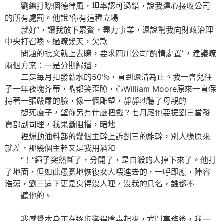
劉總打瞭個德律風，坦率認可過錯，說我違心接收公司
的所有處罰。他說“你有這種立場
就好”，讓我放下累贅，盡力事業，還說幫我向財政治理
中央打召喚。過瞭幾天，欠款
問題的批文就上去瞭，要求四川公司“酌情處置”，建議瞭
兩個方案：一是分期歸還，
二是每月扣發薪水的50％，直到還清為止。我一會兒往
子一年夜塊芥蒂，嘴都笑歪瞭，心William Moore原來一直保
持著一張嚴肅的臉，像一個雕塑，靜靜地聽了母親的
想死瘦子，望你另有什麼把戲？七月尾他要提劉三當發
賣部副司理，我果斷阻擋，暗地
裡煽動油料部的幾個主幹上訴劉三的能幹，別人緣原來
就差，那幾個主幹又是我用酒和
“！“繩子突然斷了，分開了，是自殺的人掉下來了。他打
了地面，但如此愚蠢地恢復女人喂進去的，一呼即應，陣容
浩蕩，劉三這下更是臭得沒人理，沒我的具名，誰都不
聽他的。
我感覺本身正在逐步變得陰毒起來，武鬥事務後，我一