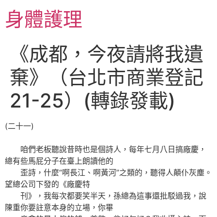
跳
身體護理
至
主
要
《成都，今夜請將我遺
內
容
棄》（台北市商業登記
21-25）(轉錄發載)
(二十一)
咱們老板聽說昔時也是個詩人，每年七月八日搞廠慶，
總有些馬屁分子在臺上朗讀他的
歪詩，什麼“啊長江、啊黃河”之類的，聽得人顛仆灰塵。
望總公司下發的《廠慶特
刊》，我每次都要笑半天，孫總為這事還批駁過我，說
陳重你要註意本身的立場，你畢