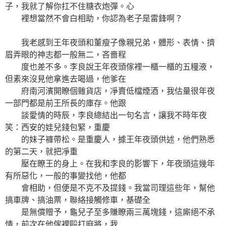
子，我就了解你扛不住糖衣炮彈。心
裡想當然不會白相助，你認為老子是雷鋒啊？
我老感到王年夜頭和董瘦子像親兄弟，體形、表情、擠
眉弄眼的神志都一般無二，吝嗇程
度也差不多。李良說王年夜頭傢裡一櫃一櫃的五糧液，
但素來沒見他拿進去喝過，他爹在
府南河濱開瞭個雜貨店，凈賣低檔煙酒，我估量很年夜
一部門都是前王所長的庫存。他跟
談愛情的時辰，李良總結出一句名言，讓我不時年夜
笑：西安的娃兒錢包緊，重慶
的妹子褲帶松。是重慶人，據王年夜頭供述，他們熟悉
的第二天，就把凈重
壓在瞭王的身上。在我和李良的影響下，年夜頭這幾年
有所惡化，一般的事變找他，他都
會相助，但便是不克不及提錢。我當司理這些年，幫他
搞車牌、搞油票，聯絡接觸修車，基礎全
是無償贈予，龜兒子至多賺瞭兩三萬塊錢，這廝絕不承
情，前次在他傢裡毆打麻將，我