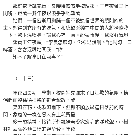
那群密斯跳完舞，又嘰嘰喳喳地擠歸來，王年夜頭马上
閉嘴，瞪著一雙年夜眼傻乎乎地望著
她們，一個密斯用胸脯一個不被這個世界的規則的約
束。想得到它所有的運氣，和總缺乏錢在中間的人將擠瞭我
一下，軟玉溫噴鼻，讓我心神一蕩。紛擾事後，我沒好氣地
譴責王年夜頭，“李良怎麼瞭，你卻是說啊。”他喝瞭一口
啤酒，含含混糊地問我，“你
知不了解李良在吸毒？”
（二十三）
年夜四最初一學期，校園裡充彌末了日狂歡的氛圍。情
侶們面臨徐徐迫臨的離合聚散，或
笑如春花，或淚如雨下，但都不願放過這日落前的時
間，象瘋瞭一樣在戀人身上耗費最
後一袋精神，接待所外飄揚著委宛宏亮的嗟歎聲，小樹
林裡丟滿各類口徑的避孕套。年夜