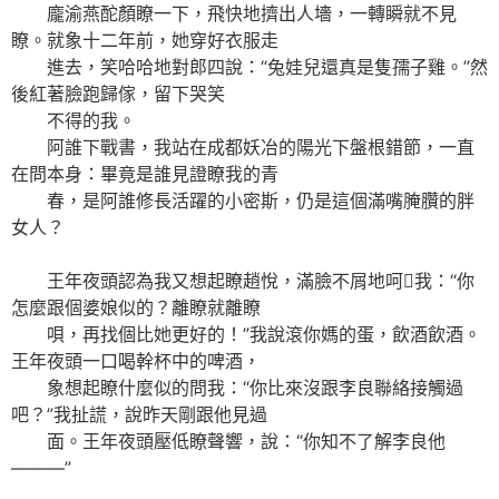
龐渝燕酡顏瞭一下，飛快地擠出人墻，一轉瞬就不見
瞭。就象十二年前，她穿好衣服走
進去，笑哈哈地對郎四說：“兔娃兒還真是隻孺子雞。”然
後紅著臉跑歸傢，留下哭笑
不得的我。
阿誰下戰書，我站在成都妖冶的陽光下盤根錯節，一直
在問本身：畢竟是誰見證瞭我的青
春，是阿誰修長活躍的小密斯，仍是這個滿嘴腌臢的胖
女人？
王年夜頭認為我又想起瞭趙悅，滿臉不屑地呵我：“你
怎麼跟個婆娘似的？離瞭就離瞭
唄，再找個比她更好的！”我說滾你媽的蛋，飲酒飲酒。
王年夜頭一口喝幹杯中的啤酒，
象想起瞭什麼似的問我：“你比來沒跟李良聯絡接觸過
吧？”我扯謊，說昨天剛跟他見過
面。王年夜頭壓低瞭聲響，說：“你知不了解李良他
———”