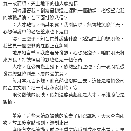
氣一散而絕，天上地下的仙人魔鬼都
開端護著我。劉總最初還走漏瞭一個動靜：老板望完我
的述職講演，在下面批瞭八個字
：人才難得，礪其羽翼！我咧開嘴，無聲地笑瞭半天，
心想傳說中的老板望來也不是白
癡。董瘦子不知在門外說些什麼，透過門上的通明條，
我望見一個瘦弱的屁股正在糾糾
地原地自轉。我磨著牙發狠，心想死瘦子，咱們明天將
來方長！打德律風的劉總也是一個傳奇
人物，在公司幾上幾下，依然堅持堅硬，有一次間接從
發賣總監降到最下層的營業員，
每月拿九百多塊，他竟然也忍瞭上去。這便是咱們公司
的企業文明：把一小我私家打垮，寒
眼傍觀他的反映，假如還能勃起便是人才，早泄瞭便是
飯桶。
董瘦子這些天始終被他的醜妻子周密羈系，天天查崗兩
次，放工後定點報到，還制止出
席所有文娛流動。前些天重慶客戶到成都來出差，這是