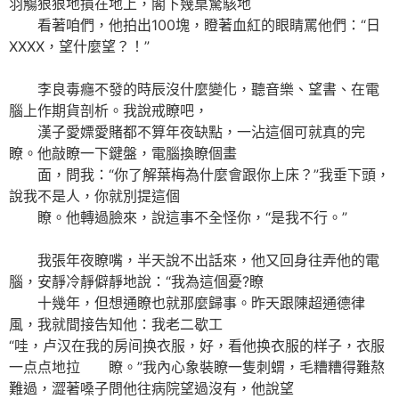
羽觴狠狠地摜在地上，閣下幾桌驚駭地
看著咱們，他拍出100塊，瞪著血紅的眼睛罵他們：“日
XXXX，望什麼望？！”
李良毒癮不發的時辰沒什麼變化，聽音樂、望書、在電
腦上作期貨剖析。我說戒瞭吧，
漢子愛嫖愛賭都不算年夜缺點，一沾這個可就真的完
瞭。他敲瞭一下鍵盤，電腦換瞭個畫
面，問我：“你了解葉梅為什麼會跟你上床？”我垂下頭，
說我不是人，你就別提這個
瞭。他轉過臉來，說這事不全怪你，“是我不行。”
我張年夜瞭嘴，半天說不出話來，他又回身往弄他的電
腦，安靜冷靜僻靜地說：“我為這個憂?瞭
十幾年，但想通瞭也就那麼歸事。昨天跟陳超通德律
風，我就間接告知他：我老二歇工
“哇，卢汉在我的房间换衣服，好，看他换衣服的样子，衣服
一点点地拉 瞭。”我內心象裝瞭一隻刺蝟，毛糟糟得難熬
難過，澀著嗓子問他往病院望過沒有，他說望