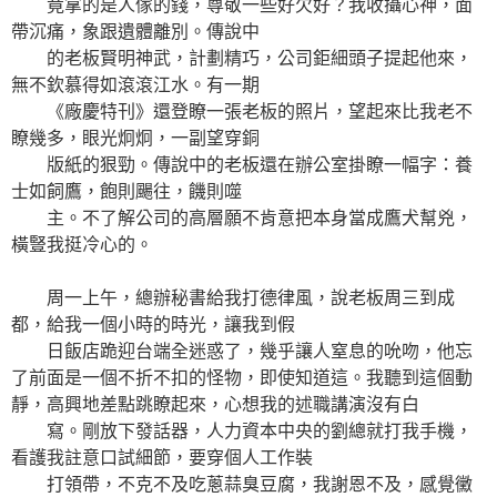
竟拿的是人傢的錢，尊敬一些好欠好？我收攝心神，面
帶沉痛，象跟遺體離別。傳說中
的老板賢明神武，計劃精巧，公司鉅細頭子提起他來，
無不欽慕得如滾滾江水。有一期
《廠慶特刊》還登瞭一張老板的照片，望起來比我老不
瞭幾多，眼光炯炯，一副望穿銅
版紙的狠勁。傳說中的老板還在辦公室掛瞭一幅字：養
士如飼鷹，飽則颺往，饑則噬
主。不了解公司的高層願不肯意把本身當成鷹犬幫兇，
橫豎我挺冷心的。
周一上午，總辦秘書給我打德律風，說老板周三到成
都，給我一個小時的時光，讓我到假
日飯店跪迎台端全迷惑了，幾乎讓人窒息的吮吻，他忘
了前面是一個不折不扣的怪物，即使知道這。我聽到這個動
靜，高興地差點跳瞭起來，心想我的述職講演沒有白
寫。剛放下發話器，人力資本中央的劉總就打我手機，
看護我註意口試細節，要穿個人工作裝
打領帶，不克不及吃蔥蒜臭豆腐，我謝恩不及，感覺黴