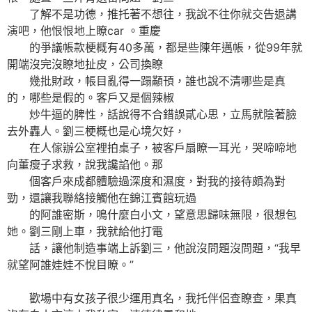
了解不是功德，推托著不想往，我說不往你就交告退講
演吧，他恨恨地上瞭car 。重慶
的爭議帳款梗概有40多萬，都是些陳年邁帳，從99年就
開端沒完沒瞭地扯皮，公司換瞭
幾批財政，帳目亂得一蹋顢頇，誰也說不清哪些是真
的，哪些是假的。客戶又是個辣椒
炒牛逼的脾性，話說得不合錯誤貳心思，立馬就陰著臉
去外轟人。劉三梗概也是心境欠好，
在人傢辦公室裡拍桌子，被客戶扇瞭一耳光，哭啼啼地
向董瘦子求救，說我讒諂他。那
個客戶來成都體驗過深度和濕度，對我的接待頗為對
勁，還讓我聯絡接觸他在錦江賓館玩過
的阿誰密斯，鳴什麼白小文，望意思歸味無限，很想包
她。劉三剛上車，我就給他打電
話，讓他制造事端上訴劉三，他說沒問題沒問題，“我早
就望阿誰娃娃不悅目瞭。”
歡場中有女孩子很少運用真名，我托伴侶查瞭查，果真