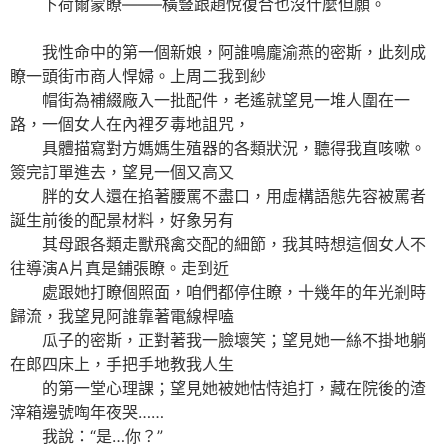
下荷爾蒙瞭——–橫豎跟趙悅復合也沒什麼但願。
我性命中的第一個新娘，阿誰鳴龐渝燕的密斯，此刻成
瞭一頭街市商人悍婦。上周二我到紗
帽街為補綴廠入一批配件，老遙就望見一堆人圍在一
路，一個女人在內裡歹毒地詛咒，
具體描寫對方媽媽生殖器的各類狀況，聽得我直咳嗽。
簽完訂單進去，望見一個又高又
胖的女人還在掐著腰罵不盡口，用虛構語態先容被罵者
誕生前後的配景材料，好象另有
其母跟各類走獸飛禽交配的細節，我其時想這個女人不
往導演A片真是鋪張瞭。走到近
處跟她打瞭個照面，咱們都停住瞭，十幾年的年光剎時
歸流，我望見阿誰靠著電線桿嗑
瓜子的密斯，正對著我一臉壞笑；望見她一絲不掛地躺
在郎四床上，手把手地教我人生
的第一堂心理課；望見她被她怙恃追打，藏在院後的渣
滓箱邊號啕年夜哭……
我說：“是…你？”