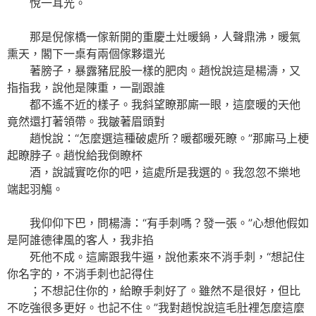
悅一耳光。
那是倪傢橋一傢新開的重慶土灶暖鍋，人聲鼎沸，暖氣
熏天，閣下一桌有兩個傢夥還光
著膀子，暴露豬屁股一樣的肥肉。趙悅說這是楊濤，又
指指我，說他是陳重，一副跟誰
都不遙不近的樣子。我斜望瞭那廝一眼，這麼暖的天他
竟然還打著領帶。我皺著眉頭對
趙悅說：“怎麼選這種破處所？暖都暖死瞭。”那廝马上梗
起瞭脖子。趙悅給我倒瞭杯
酒，說誠實吃你的吧，這處所是我選的。我忽忽不樂地
端起羽觴。
我仰仰下巴，問楊濤：“有手刺嗎？發一張。”心想他假如
是阿誰德律風的客人，我非掐
死他不成。這廝跟我牛逼，說他素來不消手刺，“想記住
你名字的，不消手刺也記得住
；不想記住你的，給瞭手刺好了。雖然不是很好，但比
不吃強很多更好。也記不住。”我對趙悅說這毛肚裡怎麼這麼