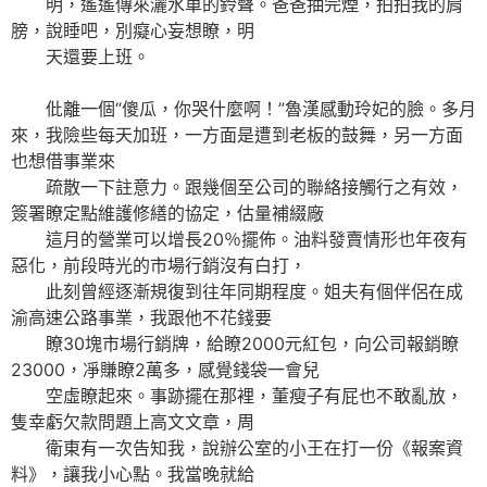
明，遙遙傳來灑水車的鈴聲。爸爸抽完煙，拍拍我的肩
膀，說睡吧，別癡心妄想瞭，明
天還要上班。
仳離一個“傻瓜，你哭什麼啊！”魯漢感動玲妃的臉。多月
來，我險些每天加班，一方面是遭到老板的鼓舞，另一方面
也想借事業來
疏散一下註意力。跟幾個至公司的聯絡接觸行之有效，
簽署瞭定點維護修繕的協定，估量補綴廠
這月的營業可以增長20％擺佈。油料發賣情形也年夜有
惡化，前段時光的市場行銷沒有白打，
此刻曾經逐漸規復到往年同期程度。姐夫有個伴侶在成
渝高速公路事業，我跟他不花錢要
瞭30塊市場行銷牌，給瞭2000元紅包，向公司報銷瞭
23000，凈賺瞭2萬多，感覺錢袋一會兒
空虛瞭起來。事跡擺在那裡，董瘦子有屁也不敢亂放，
隻幸虧欠款問題上高文文章，周
衛東有一次告知我，說辦公室的小王在打一份《報案資
料》，讓我小心點。我當晚就給