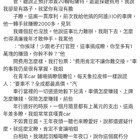
管，聽說正預計添置20輛帕薩特，處處探聽费用。我說
我卻是有路子，就望你有沒有膽
子瞭。這廝一貫厚利，前次我給他搞的阿誰川O的車牌，
他一轉手就賺瞭2000多，見到
我連個屁也沒放。他說這事比力難辦，我剛下去，怎麼
也得清廉幾年才敢伸手。我罵他
：“你挨球！少跟老子打官腔，這事搞成瞭，你至多有1
萬塊的賺頭，你幹不幹？”他
問费用怎麼樣，我打包票：“费用肯定不讓你難交接。”車
的事我仍是很有掌握，我姐
在青羊car 鋪場搞瞭個攤位，每天象拉皮條一樣說謊
人：“要車不？全成都最高價。”汽
車行當裡的一切道道她轂下兒清，車價怎麼賺錢、上牌
怎麼賺錢、保險怎麼賺錢，前些
年行道好的時辰，一個月隨意都有上萬元的支出，這兩
年差多瞭，我姐常常哀嘆賣car
不如賣豆腐。王年夜頭一聽也來瞭愛好，說那還遲疑什
麼，就這麼定瞭，肯定不會讓咱姐
白相助。我端起羽觴喝瞭一年夜口，說你這個腐朽分