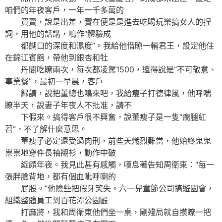
咱們的年夜客戶，一年一千多萬的
買賣，說是出差，實在便是是進去吃喝玩樂搞女人的捏
詞，用他的話講，鳴作“體驗成
都餬口的深度和濕度”。我給他借瞭一輛君王，設定他住
在錦江賓館，帶他到銀杏和牡
丹閣吃瞭兩次，每次都凌駕1500，還得說是“不可敬意、
事業餐”，最初一早晨，客戶
歸請，說把董總也鳴來吧，我給瘦子打德律風，他哮喘
瞭半天，說妻子年夜人不批准，請不
下假來。搞得客戶很不興奮，說董瘦子是一隻“瘸腿紅
苕”，不了解什麼意思。
董瘦子必定還受過肉刑，前些天熾烈難當，他始終鬼鬼
祟祟地穿件長袖襯衫，動作中破
綻頗年夜。我見此甚有感觸，嘆息著告知周衛東：“每一
張胖臉背地，都有個血呲呼喇的
屁股。”他險些把假牙笑失。六一兒童節公司搞遊園會，
組織整體員工到百花潭公園毆
打麻將，我和周衛東他們坐一桌，剛殘局就自摸瞭一把