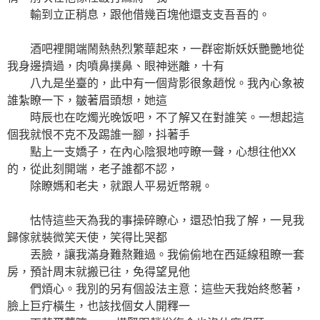
輸到立正稍息，跟他借幾百塊他還支支吾吾的。
酒吧裡開端鬧熱熱烈繁華起來，一群密斯妖妖艷艷地從
我身邊擠過，肉噴鼻撲鼻、眼神迷離，十有
八九是坐臺的，此中有一個背影很象趙悅。我內心象被
誰紮瞭一下，皺著眉頭想，她這
時辰也在吃燭光晚饭吧，不了解又在對誰笑。一想起這
個我就恨不克不及踢誰一腳，抖著手
點上一支嬌子，在內心陰狠地哼瞭一聲，心想往他XX
的，從此刻開端，老子誰都不認，
除瞭媽和老夫，就跟人平易近幣親。
怙恃這些天為我的事操碎瞭心，還恐怕我了解，一見我
歸傢就裝微笑天使，笑得比哭都
丟臉，讓我滿身難熬難過。我偷偷地在西延線租瞭一套
房，預計周末就搬已往，免得望見他
們煩心。我別的另有個設法主意：這些天我始終憋著，
臉上巨疔橫生，也該找個女人開釋一