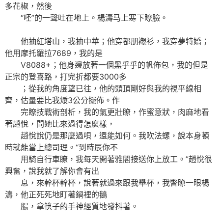
多花椒，然後
“呸”的一聲吐在地上。楊濤马上寒下瞭臉。
他抽紅塔山，我抽中華；他穿都朋襯衫，我穿夢特嬌；
他用摩托羅拉7689，我的是
V8088+；他身邊放著一個黑乎乎的帆佈包，我的但是
正宗的登喜路，打完折都要3000多
；從我的角度望已往，他的頭頂剛好與我的視平線相
齊，估量要比我矮3公分擺佈。作
完瞭技戰術剖析，我的氣更壯瞭，作蜜意狀，肉麻地看
著趙悅，問她比來過得怎麼樣，
趙悅說仍是那麼過唄，還能如何。我吹法螺，說本身頓
時就能當上總司理。“到時辰你不
用騎自行車瞭，我每天開著雅閣接送你上放工。”趙悅很
興奮，說我就了解你會有出
息，來幹杯幹杯，說著就過來跟我舉杯，我瞥瞭一眼楊
濤，他正死死地盯著鍋裡的鵝
腸，拿筷子的手神經質地發抖著。