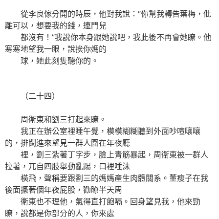
從李良傢分開的時辰，他對我說：“你幫我轉告葉梅，仳
離可以，想要我的錢，連門兒
都沒有！”我說你本身跟她說吧，我此後不再會她瞭。他
寒寒地望我一眼，說挨你媽的
球，她此刻隻聽你的。
（二十四）
周衛東和劉三打起來瞭。
我正在辦公室裡睡午覺，模模糊糊聽到外面吵喧嚷嚷
的，排闥進來望見一群人圍在年夜廳
裡，劉三紮著丁字步，臉上青筋暴起，周衛東被一群人
拉著，兀自四肢舉動亂踢，口裡唾沫
橫飛，聲稱要跟劉三的媽媽產生肉體關系。董瘦子在我
後面撅著個年夜屁股，勸瞭半天周
衛東也不理他，氣得直打飽嗝。回身望見我，他來勁
瞭，說都是你部分的人，你來處