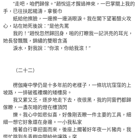
“走吧，咱們歸傢。”趙悅這才醒過神來，一巴掌關上我的
手，已往扶起楊濤，拿餐巾
紙給他擦臉，一邊擦一邊淌眼淚。我在閣下望著醋火攻
心，站在她死後說：“是他先罵
我的！”趙悅忽然歸回身，啪的打瞭我一記洪亮的耳光，
她長發飄飄，錦繡的雙眼含滿
淚水，對我說：“你滾，你給我滾！”
（二十二）
楞伽庵中學仍是十多年前的老樣子，一條坑坑窪窪的上
坡路，一排破襤褸爛的矮樓房。
我又累又乏，逐步地走下去，夜很黑，我的同窗們都歸
傢瞭，一盞灰暗的燈在樓頂閃
爍。我心中如悲似喜，好像剛丟瞭一件主要的工具，細
細一想它好象還在身邊。一小我私家
推著自行車迎面而來，後座上擱著好年夜一片豬肉，我
慌忙跳到冬青樹中間給他讓路。突