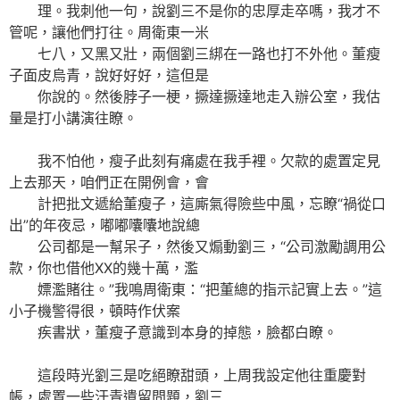
理。我刺他一句，說劉三不是你的忠厚走卒嗎，我才不
管呢，讓他們打往。周衛東一米
七八，又黑又壯，兩個劉三綁在一路也打不外他。董瘦
子面皮烏青，說好好好，這但是
你說的。然後脖子一梗，撅達撅達地走入辦公室，我估
量是打小講演往瞭。
我不怕他，瘦子此刻有痛處在我手裡。欠款的處置定見
上去那天，咱們正在開例會，會
計把批文遞給董瘦子，這廝氣得險些中風，忘瞭“禍從口
出”的年夜忌，嘟嘟囔囔地說總
公司都是一幫呆子，然後又煽動劉三，“公司激勵調用公
款，你也借他XX的幾十萬，濫
嫖濫賭往。”我鳴周衛東：“把董總的指示記實上去。”這
小子機警得很，頓時作伏案
疾書狀，董瘦子意識到本身的掉態，臉都白瞭。
這段時光劉三是吃絕瞭甜頭，上周我設定他往重慶對
帳，處置一些汗青遺留問題，劉三