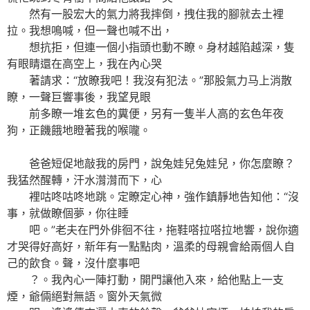
然有一股宏大的氣力將我摔倒，拽住我的腳就去土裡
拉。我想鳴喊，但一聲也喊不出，
想抗拒，但連一個小指頭也動不瞭。身材越陷越深，隻
有眼睛還在高空上，我在內心哭
著請求：“放瞭我吧！我沒有犯法。”那股氣力马上消散
瞭，一聲巨響事後，我望見眼
前多瞭一堆玄色的糞便，另有一隻半人高的玄色年夜
狗，正饑餓地瞪著我的喉嚨。
爸爸短促地敲我的房門，說兔娃兒兔娃兒，你怎麼瞭？
我猛然醒轉，汗水潸潸而下，心
裡咕咚咕咚地跳。定瞭定心神，強作鎮靜地告知他：“沒
事，就做瞭個夢，你往睡
吧。”老夫在門外俳徊不往，拖鞋嗒拉嗒拉地響，說你適
才哭得好高好，新年有一點點肉，溫柔的母親會給兩個人自
己的飲食。聲，沒什麼事吧
？。我內心一陣打動，開門讓他入來，給他點上一支
煙，爺倆絕對無語。窗外天氣微