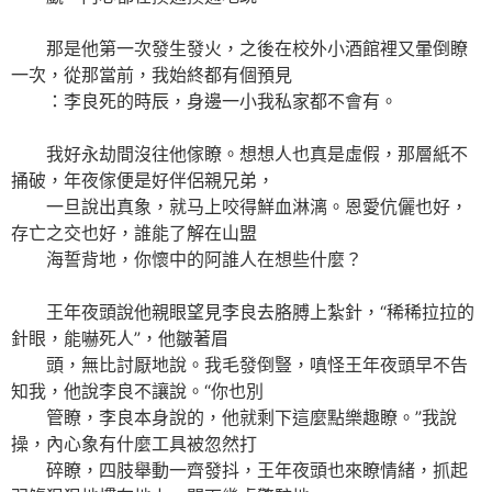
那是他第一次發生發火，之後在校外小酒館裡又暈倒瞭
一次，從那當前，我始終都有個預見
：李良死的時辰，身邊一小我私家都不會有。
我好永劫間沒往他傢瞭。想想人也真是虛假，那層紙不
捅破，年夜傢便是好伴侶親兄弟，
一旦說出真象，就马上咬得鮮血淋漓。恩愛伉儷也好，
存亡之交也好，誰能了解在山盟
海誓背地，你懷中的阿誰人在想些什麼？
王年夜頭說他親眼望見李良去胳膊上紮針，“稀稀拉拉的
針眼，能嚇死人”，他皺著眉
頭，無比討厭地說。我毛發倒豎，嗔怪王年夜頭早不告
知我，他說李良不讓說。“你也別
管瞭，李良本身說的，他就剩下這麼點樂趣瞭。”我說
操，內心象有什麼工具被忽然打
碎瞭，四肢舉動一齊發抖，王年夜頭也來瞭情緒，抓起