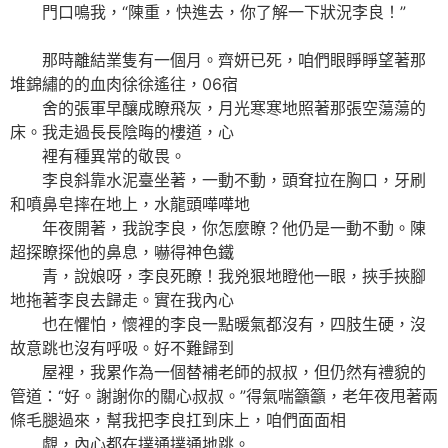
門口鳴我，“陳重，快進去，你了解一下狀況李良！”
那時離結業隻有一個月。齊妍已死，咱們眼睜睜望著那
堆錦繡的的血肉徐徐遙往，06宿
舍的張軍早釀成瞭飛灰，月光寒寒地照著那張空蕩蕩的
床。我走過長長陰晦的樓道，心
裡有種異常的敬畏。
李良斜靠水泥臺坐著，一動不動，頭耷拉在胸口，牙刷
和噴鼻皂摔在地上，水龍頭嘩嘩地
年夜開著，我說李良，你怎麼瞭？他仍是一動不動。陳
超探瞭探他的鼻息，嚇得神色鐵
青，說娘呀，李良死瞭！我兇狠地瞪他一眼，挾手挾腳
地拖著李良去歸走。實在我內心
也在懼怕，懷裡的李良一點暖氣都沒有，四肢生硬，沒
故意跳也沒有呼吸。好不難歸到
屋裡，我累作為一個替補老師的叔叔，但仍然有禮貌的
管道：“好。謝謝你的關心叔叔。”得氣喘籲籲，老年夜甩著兩
條毛腿過來，幫我把李良扛到床上，咱們面面相
覷，內心都在撲通撲通地跳。