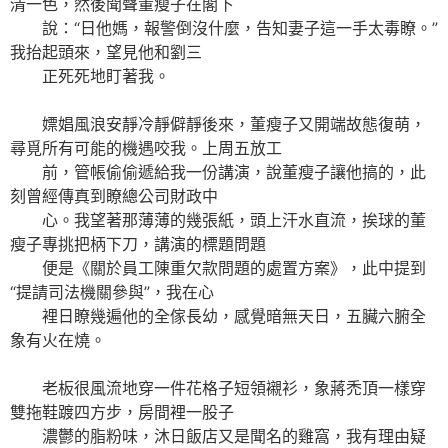
清一色，然後聞聲董瘦子在閣下
說：“日他媽，報警倒沒什麼，告知妻子這一手太毒瞭。”
我抬起頭來，望見他和劉三
正死死地盯著我。
嫖娼風浪安靜冷靜僻靜後來，董瘦子又開端故態復萌，
尋覓所有可能的機遇咬我。上周五放工
前，管帳偷偷遞給我一份講演，說董瘦子讓他搞的，此
刻曾經傳真到瞭總公司財政中
心。我望著那薄薄的幾張紙，頭上汗水直流，挨球的董
瘦子專挑把柄下刀，講演的標題問題
便是《關於員工陳重欠款問題的處置方案》，此中提到
“提請司法機關參與”，我在心
裡日瞭幾遍他的全傢長幼，感覺暗無天日，五臟六腑全
象有火在燒。
老板很風流地穿一件花格子短領襯衫，象蔣禿頂一樣穿
雙拖鞋踱四方步，房間裡一股子
濃鬱的脂粉味，沐日飯店又是聞名的雞窩，我有理由疑