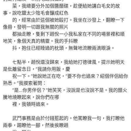
菜，我總要分外加個醬醋碟，趁便給她講白毛女的故
事，說吃鹽太少陰毛會釀成紅色
的，經常由於這個被她毆打。我坐在沙發上，翻瞭一下
像冊，發明一切跟我無關的照片
都抽走瞭，隻剩下趙悅一小我私家在不同的場景裡和順
地笑，象個天真的精靈。我的手抖瞭
抖，抱住已經睡過的枕頭，無聲地流瞭兩滴眼淚。
七點半，趙悅還沒歸來，我給她打德律風，提示她明天
是仳離留念日，“我請你用飯，慶
祝一下。”她說她正在吃，“要不你也過來？紹個伴侶給你
熟悉。”我摸索著問：
“是…你男伴侶？”她笑笑，沒說是也沒說不是。我的醋火
騰地燒瞭起來，說你們在哪
裡，我頓時過來。
武鬥事務是由於付錢惹起的。他罵瞭我一句，我打瞭他
兩拳，踢瞭他一腳，然後挨瞭趙