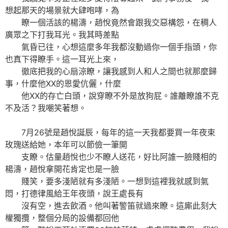
想起那天的場景就大肆咆哮，為
瞭一個活該的楊濤，趙悅竟然會跟我交惡構怨，在稠人
廣眾之下打我耳光。我其時差點
氣昏已往，心想這麼多年我都沒動過你一個手指頭，你
也真下得瞭手。這一耳光上來，
徹底把我的心扇涼瞭，讓我感到人和人之間也就那麼歸
事，什麼他XX的恩愛伉儷，什麼
他XX的存亡白頭，說穿瞭不外是放狗屁。誰離瞭誰不克
不及活？我嘲笑著想。
7月26號是趙悅誕辰，每年的這一天我都要買一年夜束
玫瑰送給她，本年可以節儉一筆開
支瞭。估量趙悅也少不瞭人送花，好比阿誰一臉賤相的
楊濤，趙悅拿開花肯定也是一臉
賤笑，要多淺陋就有多淺陋。一想到這裡我就感到氣
悶，打德律風給王年夜頭，說王處長有
沒有空，進去飲酒。他叫著警笛就過來瞭。這廝此刻大
權獨攬，整個分局的設備都回他