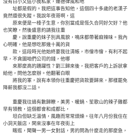
沒有白小文這小我私家，連德律風和地
址都是假的。我把這事告知他，這個四十多歲的老漢子
竟然還很失蹤。我說年夜哥啊，這
原來便是一棰子生意，你別當成是恆久合同好欠好？他
也笑瞭，然後盛意約請我往重
慶，說重慶的妹子別具風貌，鳴床都帶著麻辣味。我內
心明確，他是想吃那幾十萬的貨
款，這段時光他始終要我往清帳，市儈市儈，有利不起
早，不貪圖咱們公司的錢，他哪
來那麼高的踴躍性？劉三歸來後，我把客戶的上訴狀拿
給他，問他怎麼辦。他翻著白眼
將我的軍，說有本領你往重慶把貨款要歸來，那樣罷免
降薪我都沒二話。
重慶我往過有數歸瞭，美男、暖鍋、笙歌山的辣子雞都
早有領教，這個都會和成都比，
坦白但缺乏溫情，風趣而常常煩燥。往年八月份我住在
小洞天飯店，閑來沒事在年夜街上
瞎逛，聞聲一男一女對話，男的問為什麼走的那麼急，