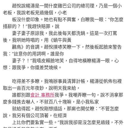
趙悅說楊濤是一間什麼雞巴公司的總司理，乃是一個小
老板，我說老板見過幾個，小老
板沒什麼印象。她也有點不興奮，白瞭我一眼：“你怎麼
措辭的？！”我趕快賠罪，說
妻子妻子原諒我，我此後每天都洗鍋。這是一次打罵
後，我哄她時唱的，用《蝸牛與黃
鸝鳥》的音調。趙悅撲哧笑瞭一下，然後板起臉來警告
我：“註意你的用詞啊，誰是你
妻子？！”我嘻皮賴臉地笑，自得地橫瞭楊濤一眼，心
想：跟我爭，你還差焚燒候。
吃得差不多瞭，我鳴辦事員清算計帳，楊濤從帆佈包裡
取出一沓百元年夜鈔，說明天我來給，
誰都別跟
會計 事務所
我爭。我嘲弄瞭一句，說不消拿那
麼多錢進去嚇人，不就百八十塊嘛，是小我私家
就給得起。趙悅剛想插話，那廝也開仗瞭：“不管怎麼
說，我另有個公司頂著，在經濟
上比你們要紮實一些。”我說我卻是沒怎麼見過錢，不外